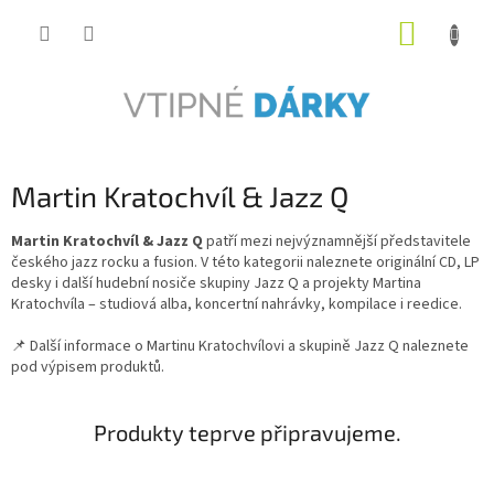
Přejít
NÁKUP
na
obsah
KOŠÍK
Martin Kratochvíl & Jazz Q
Martin Kratochvíl & Jazz Q
patří mezi nejvýznamnější představitele
českého jazz rocku a fusion. V této kategorii naleznete originální CD, LP
desky i další hudební nosiče skupiny Jazz Q a projekty Martina
Kratochvíla – studiová alba, koncertní nahrávky, kompilace i reedice.
📌 Další informace o Martinu Kratochvílovi a skupině Jazz Q naleznete
pod výpisem produktů.
Produkty teprve připravujeme.