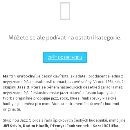
Můžete se ale podívat na ostatní kategorie.
ZPĚT DO OBCHODU
Martin Kratochvíl
je český klavírista, skladatel, producent a jedna z
nejvýznamnějších osobností domácí jazzové scény. V roce 1964 založil
skupinu
Jazz Q
, která se během následujících desetiletí zařadila mezi
nejvýznamnější československé jazzrockové a fusion kapely. Její
tvorba originálně propojuje jazz, rock, blues, funk i prvky klasické
hudby a je ceněna pro mimořádnou instrumentální úroveň i hudební
originalitu.
Skupinou Jazz Q prošla řada špičkových českých hudebníků, mimo jiné
Jiří Stivín
,
Radim Hladík
,
Přemysl Faukner
nebo
Karel Růžička
.