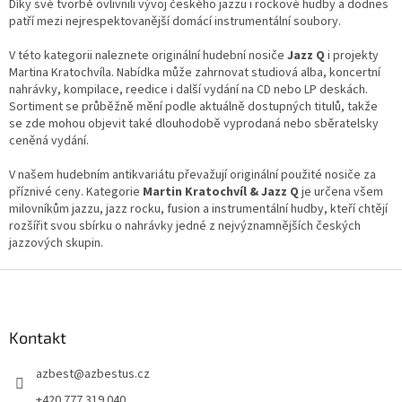
Díky své tvorbě ovlivnili vývoj českého jazzu i rockové hudby a dodnes
patří mezi nejrespektovanější domácí instrumentální soubory.
V této kategorii naleznete originální hudební nosiče
Jazz Q
i projekty
Martina Kratochvíla. Nabídka může zahrnovat studiová alba, koncertní
nahrávky, kompilace, reedice i další vydání na CD nebo LP deskách.
Sortiment se průběžně mění podle aktuálně dostupných titulů, takže
se zde mohou objevit také dlouhodobě vyprodaná nebo sběratelsky
ceněná vydání.
V našem hudebním antikvariátu převažují originální použité nosiče za
příznivé ceny. Kategorie
Martin Kratochvíl & Jazz Q
je určena všem
milovníkům jazzu, jazz rocku, fusion a instrumentální hudby, kteří chtějí
rozšířit svou sbírku o nahrávky jedné z nejvýznamnějších českých
jazzových skupin.
Z
á
p
a
Kontakt
t
azbest
@
azbestus.cz
í
+420 777 319 040