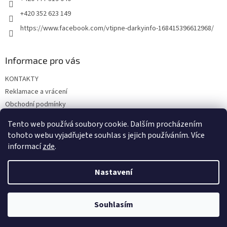
+420 352 623 149
https://www.facebook.com/vtipne-darkyinfo-168415396612968/
Informace pro vás
KONTAKTY
Reklamace a vrácení
Obchodní podmínky
Podmínky ochrany osobních údajů
Tento web používá soubory cookie. Dalším procházením
Doprava a platba
tohoto webu vyjadřujete souhlas s jejich používáním. Více
informací
zde
.
Nastavení
Vytvořil Shoptet
Souhlasím
Copyright 2026
Vtipné dárky
. Všechna práva vyhrazena.