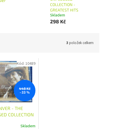
ver
COLLECTION -
GREATEST HITS
Skladem
298 Kč
3
položek celkem
Kód:
10489
448 Kč
–33 %
NVER - THE
ED COLLECTION
ST HITS
Skladem