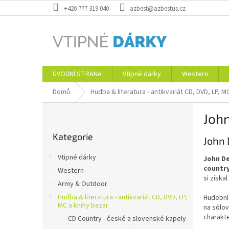
Přejít
+420 777 319 040
azbest@azbestus.cz
na
obsah
ÚVODNÍ STRANA
Vtipné dárky
Western
Domů
Hudba & literatura - antikvariát CD, DVD, LP, M
P
Joh
o
Přeskočit
s
Kategorie
kategorie
John 
t
r
Vtipné dárky
John D
a
country
Western
n
si získa
Army & Outdoor
n
í
Hudba & literatura - antikvariát CD, DVD, LP,
Hudební 
MC a knihy bazar
na sólov
p
charakt
CD Country - české a slovenské kapely
a