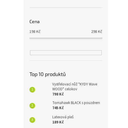
Cena
198
Kč
298
Kč
Top 10 produktů
Vystřelovací nůž "KYDY Wave
WOOD" celokov
798 Kč
Tomahawk BLACK s pouzdrem
745 Kč
Latexová pleš
189 Kč