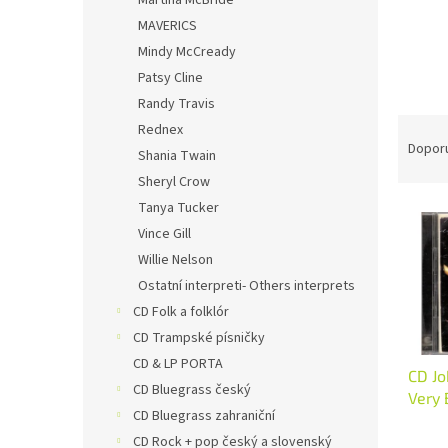
Martina McBride
MAVERICS
Mindy McCready
Patsy Cline
Randy Travis
Ř
Rednex
a
Dopor
Shania Twain
z
Sheryl Crow
e
Tanya Tucker
V
n
ý
í
Vince Gill
p
p
Willie Nelson
i
r
Ostatní interpreti- Others interprets
s
o
CD Folk a folklór
p
d
CD Trampské písničky
r
u
CD & LP PORTA
o
k
CD Jo
d
t
CD Bluegrass český
Very 
u
ů
CD Bluegrass zahraniční
Best 
k
CD Rock + pop český a slovenský