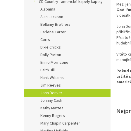
n
CD Country - americké kapely kapely
Mezi jeh
e
Alabama
God I'm
l
v desítk
Alan Jackson
Bellamy Brothers
John De
Carlene Carter
přiblíži
Přestože
Corrs
hudební
Dixie Chicks
V této k
Dolly Parton
mapujíc
Ennio Morricone
Faith Hill
Pokud m
určitě 
Hank Williams
americk
Jim Reeves
John Denver
Johnny Cash
Kathy Mattea
Nejpr
Kenny Rogers
Mary Chapin Carpenter