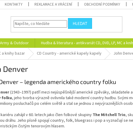
KONTAKTY
REKLAMACE A VRÁCENÍ
OBCHODNÍ PODMÍNKY
HLEDAT
Army & Outdoor
Hudba & literatura - antikvariát CD, DVD, LP, MC a kni
C a knihy bazar
CD Country - americké kapely kapely
John Denv
n Denver
Denver – legenda amerického country folku
enver
(1943–1997) patří mezi nejúspěšnější americké zpěváky, skladatele a 
 folku
, jeho tvorba výrazně ovlivnila také moderní country hudbu. Svými
l miliony posluchačů po celém světě a stal se jednou z nejvýraznějších oso
kariéru zahájil v 60. letech jako člen folkové skupiny
The Mitchell Trio
, sk
ou dráhu. Jeho písně spojují country, folk, bluegrass i pop a vyznačují se n
eristickým čistým tenorovým hlasem.