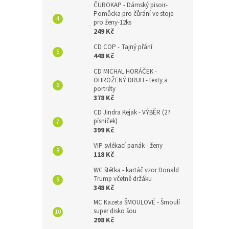
ČUROKAP - Dámský pisoir-
Pomůcka pro čůrání ve stoje
pro ženy-12ks
249 Kč
CD COP - Tajný přání
448 Kč
CD MICHAL HORÁČEK -
OHROŽENÝ DRUH - texty a
portréty
378 Kč
CD Jindra Kejak - VÝBĚR (27
písniček)
399 Kč
VIP svlékací panák - ženy
118 Kč
WC štětka - kartáč vzor Donald
Trump včetně držáku
348 Kč
MC Kazeta ŠMOULOVÉ - Šmoulí
super disko šou
298 Kč