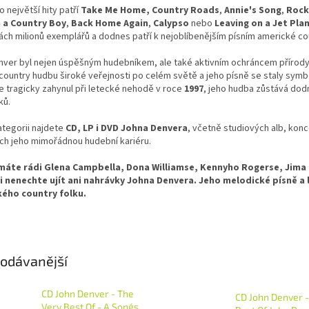
o největší hity patří
Take Me Home, Country Roads
,
Annie's Song
,
Rock
 a Country Boy
,
Back Home Again
,
Calypso
nebo
Leaving on a Jet Pla
ách milionů exemplářů a dodnes patří k nejoblíbenějším písním americké co
nver byl nejen úspěšným hudebníkem, ale také aktivním ochráncem přírod
t country hudbu široké veřejnosti po celém světě a jeho písně se staly sym
 tragicky zahynul při letecké nehodě v roce
1997
, jeho hudba zůstává dodn
ků.
ategorii najdete
CD, LP i DVD Johna Denvera
, včetně studiových alb, konce
ích jeho mimořádnou hudební kariéru.
áte rádi Glena Campbella, Dona Williamse, Kennyho Rogerse, Jima 
si nenechte ujít ani nahrávky Johna Denvera. Jeho melodické písně a l
ého country folku.
odávanější
CD John Denver - The
CD John Denver 
Very Best Of - A Song´s