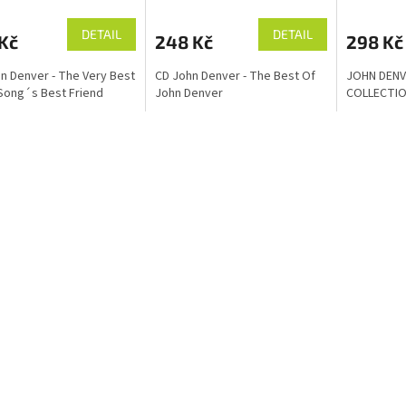
DETAIL
DETAIL
Kč
248 Kč
298 Kč
n Denver - The Very Best
CD John Denver - The Best Of
JOHN DENV
 Song´s Best Friend
John Denver
COLLECTIO
O
v
l
á
d
a
c
í
p
r
v
k
y
v
ý
p