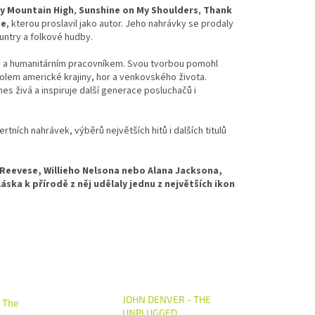
y Mountain High
,
Sunshine on My Shoulders
,
Thank
ne
, kterou proslavil jako autor. Jeho nahrávky se prodaly
untry a folkové hudby.
y a humanitárním pracovníkem. Svou tvorbou pomohl
bolem americké krajiny, hor a venkovského života.
es živá a inspiruje další generace posluchačů i
rtních nahrávek, výběrů největších hitů i dalších titulů
Reevese, Willieho Nelsona nebo Alana Jacksona,
áska k přírodě z něj udělaly jednu z největších ikon
JOHN DENVER - THE
- The
UNPLUGGED