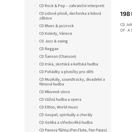
t
CD Rock & Pop – zahraniční interpreti
ů
198 
CD Lidové písně, dechovka a lidová
zábava
CD Joh
CD Blues & jazzrock
Of - A
CD Koledy, Vánoce
CD Jazz & swing
CD Reggae
CD Šanson (Chanson)
CD Irská, skotská a keltská hudba
CD Pohádky a písničky pro děti
CD Muzikály, soundtracky, divadelní a
filmová hudba
CD Mluvené slovo
CD Vážná hudba a opera
CD Ethno, World music
CD Gospel, spirituály a chorály
CD Gotika a středověká hudba
CD Panova flétna (Pan Flute, Pan Pipes)