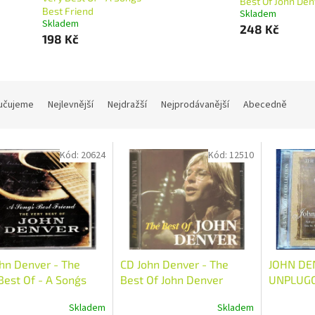
Best Of John Den
Best Friend
Skladem
Skladem
248 Kč
198 Kč
učujeme
Nejlevnější
Nejdražší
Nejprodávanější
Abecedně
Kód:
20624
Kód:
12510
hn Denver - The
CD John Denver - The
JOHN DE
Best Of - A Song´s
Best Of John Denver
UNPLUGG
Friend
- GREATE
Skladem
Skladem