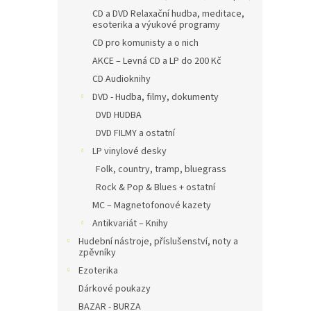
CD a DVD Relaxační hudba, meditace,
esoterika a výukové programy
CD pro komunisty a o nich
AKCE – Levná CD a LP do 200 Kč
CD Audioknihy
DVD - Hudba, filmy, dokumenty
DVD HUDBA
DVD FILMY a ostatní
LP vinylové desky
Folk, country, tramp, bluegrass
Rock & Pop & Blues + ostatní
MC – Magnetofonové kazety
Antikvariát – Knihy
Hudební nástroje, příslušenství, noty a
zpěvníky
Ezoterika
Dárkové poukazy
BAZAR - BURZA