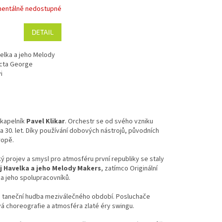
entálně nedostupné
DETAIL
elka a jeho Melody
cta George
i
 kapelník
Pavel Klikar
. Orchestr se od svého vzniku
a 30. let. Díky používání dobových nástrojů, původních
ropě.
ý projev a smysl pro atmosféru první republiky se staly
j Havelka a jeho Melody Makers
, zatímco Originální
 a jeho spolupracovníků.
s i taneční hudba meziválečného období. Posluchače
á choreografie a atmosféra zlaté éry swingu.