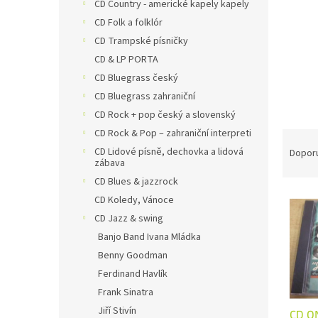
n
CD Country - americké kapely kapely
e
CD Folk a folklór
l
CD Trampské písničky
CD & LP PORTA
CD Bluegrass český
CD Bluegrass zahraniční
CD Rock + pop český a slovenský
CD Rock & Pop – zahraniční interpreti
Ř
a
CD Lidové písně, dechovka a lidová
Dopor
zábava
z
CD Blues & jazzrock
e
V
n
CD Koledy, Vánoce
ý
í
CD Jazz & swing
p
p
Banjo Band Ivana Mládka
i
r
Benny Goodman
s
o
Ferdinand Havlík
p
d
r
u
Frank Sinatra
o
k
Jiří Stivín
CD O