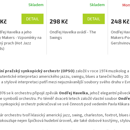
Skladem
Skladem
Mom
 (Hot Jazz Records)
DETAIL
DETAIL
 Kč
298 Kč
248 Kč
řej Havelka a jeho
Ondřej Havelka uvádí - The
Ondřej Hav
 Makers - Vzpomínky na
Swings
Makers-Po
ý prach (Hot Jazz
Gershvinov
ds)
O
v
lní pražský synkopický orchestr (OPSO)
založil v roce 1974 muzikolog a
l
utentické interpretaci amerického jazzu, swingu, blues a taneční hudby 20. 
á
a stylové interpretaci patří mezi nejuznávanější soubory svého druhu v Ev
d
a
976 se k orchestru připojil zpěvák
Ondřej Havelka
, jehož elegantní pěveck
c
e symbolů orchestru. Po téměř dvaceti letech založil vlastní soubor
Ondře
í
synkopický orchestr pokračoval ve své činnosti pod vedením Pavla Klikara
p
r
r orchestru tvoří klasický americký jazz, swing, charleston, foxtrot, blue
v
okouzluje nejen špičková hudební úroveň, ale také dobové kostýmy, stylov
k
y