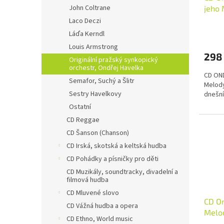
d
t
John Coltrane
jeho 
u
ů
pro t
Laco Deczi
k
Láďa Kerndl
t
ů
Louis Armstrong
298
Originální pražský synkopický
orchestr, Ondřej Havelka
CD ON
Semafor, Suchý a Šlitr
Melody
Sestry Havelkovy
dnešní
Ostatní
CD Reggae
CD Šanson (Chanson)
CD Irská, skotská a keltská hudba
CD Pohádky a písničky pro děti
CD Muzikály, soundtracky, divadelní a
filmová hudba
CD Mluvené slovo
CD On
CD Vážná hudba a opera
Melo
CD Ethno, World music
Vzpo