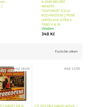
str -
A JEHO MELODY
 )
MAKERS -
TENTOKRÁT ZCELA
ROZVRKOČENÍ Z PÍSNÍ
JAROSLAVA JEŽKA A
PÁNŮ V & W
Skladem
348 Kč
7
položek celkem
Kód:
18159
Kód:
12705
EJ HAVELKA A
CD SESTRY HAVELKOVY -