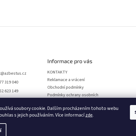
Informace pro vás
KONTAKTY
t
@
azbestus.cz
Reklamace a vrácení
77 319 040
Obchodní podmínky
52 623 149
Podmínky ochrany osobních
//www.facebook.co
údajů
ne-darkyinfo-16841
oužívá soubory cookie. Dalším procházením tohoto webu
Doprava a platba
12968/
ouhlas s jejich používáním. Více informací
zde
.
í