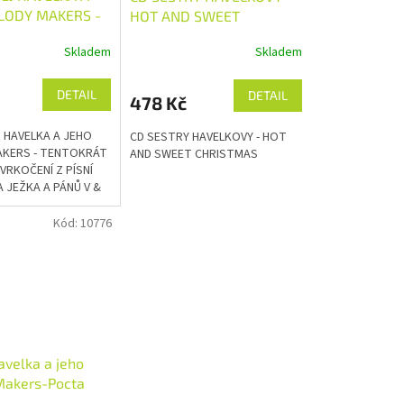
LODY MAKERS -
HOT AND SWEET
ÁT ZCELA
CHRISTMAS
Skladem
Skladem
ENÍ Z PÍSNÍ
VA JEŽKA A PÁNŮ
DETAIL
DETAIL
478 Kč
 HAVELKA A JEHO
CD SESTRY HAVELKOVY - HOT
AKERS - TENTOKRÁT
AND SWEET CHRISTMAS
VRKOČENÍ Z PÍSNÍ
 JEŽKA A PÁNŮ V &
Kód:
10776
avelka a jeho
Makers-Pocta
ershvinovi