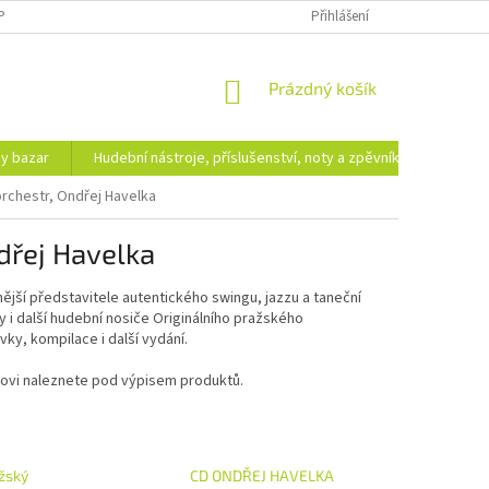
PODMÍNKY OCHRANY OSOBNÍCH ÚDAJŮ
DOPRAVA A PLATBA
Přihlášení
NÁKUPNÍ
Prázdný košík
KOŠÍK
hy bazar
Hudební nástroje, příslušenství, noty a zpěvníky
Ezote
orchestr, Ondřej Havelka
dřej Havelka
ější představitele autentického swingu, jazzu a taneční
sky i další hudební nosiče Originálního pražského
ky, kompilace i další vydání.
kovi naleznete pod výpisem produktů.
ažský
CD ONDŘEJ HAVELKA