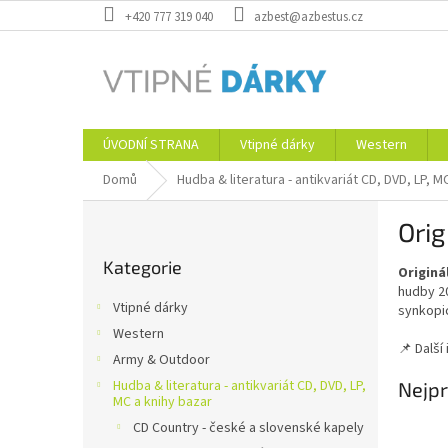
Přejít
+420 777 319 040
azbest@azbestus.cz
na
obsah
ÚVODNÍ STRANA
Vtipné dárky
Western
Domů
Hudba & literatura - antikvariát CD, DVD, LP, M
P
Orig
o
Přeskočit
s
Kategorie
kategorie
Originá
t
hudby 20
r
Vtipné dárky
synkopic
a
Western
n
📌 Dalš
Army & Outdoor
n
í
Hudba & literatura - antikvariát CD, DVD, LP,
Nejpr
MC a knihy bazar
p
CD Country - české a slovenské kapely
a