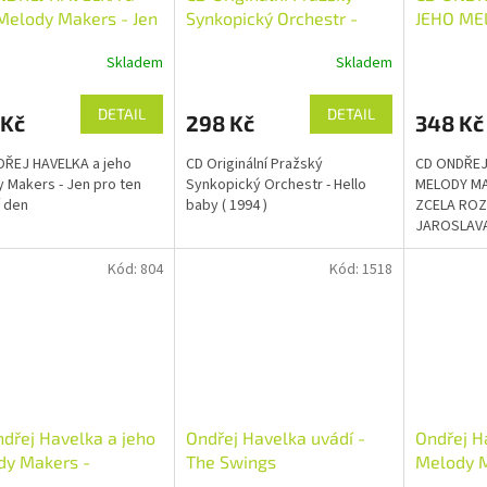
Melody Makers - Jen
Synkopický Orchestr -
JEHO ME
en dnešní den
Hello baby ( 1994 )
TENTOKR
Skladem
Skladem
ROZVRKOČ
JAROSLA
V & W
DETAIL
DETAIL
 Kč
298 Kč
348 Kč
DŘEJ HAVELKA a jeho
CD Originální Pražský
CD ONDŘEJ
 Makers - Jen pro ten
Synkopický Orchestr - Hello
MELODY M
 den
baby ( 1994 )
ZCELA ROZ
JAROSLAVA
W
Kód:
804
Kód:
1518
dřej Havelka a jeho
Ondřej Havelka uvádí -
Ondřej H
dy Makers -
The Swings
Melody 
mínky na hvězdný
George G