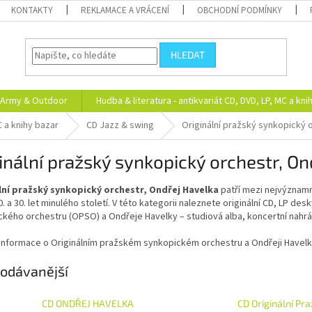
KONTAKTY
REKLAMACE A VRÁCENÍ
OBCHODNÍ PODMÍNKY
HLEDAT
Army & Outdoor
Hudba & literatura - antikvariát CD, DVD, LP, MC a kni
C a knihy bazar
CD Jazz & swing
Originální pražský synkopický 
inální pražský synkopický orchestr, On
lní pražský synkopický orchestr, Ondřej Havelka
patří mezi nejvýznamn
. a 30. let minulého století. V této kategorii naleznete originální CD, LP de
kého orchestru (OPSO) a Ondřeje Havelky – studiová alba, koncertní nahráv
í informace o Originálním pražském synkopickém orchestru a Ondřeji Havel
odávanější
CD ONDŘEJ HAVELKA
CD Originální Pr