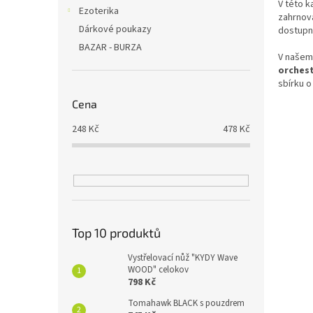
V této k
Ezoterika
zahrnova
Dárkové poukazy
dostupn
BAZAR - BURZA
V našem 
orchest
sbírku 
Cena
248
Kč
478
Kč
Top 10 produktů
Vystřelovací nůž "KYDY Wave
WOOD" celokov
798 Kč
Tomahawk BLACK s pouzdrem