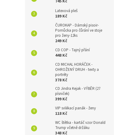
745 Kč
Latexová pleš
189 Kč
ČUROKAP - Dámský pisoir-
Pomůcka pro čůrání ve stoje
pro ženy-12ks
249 Kč
CD COP - Tajný přání
448 Kč
CD MICHAL HORÁČEK -
OHROŽENÝ DRUH - texty a
portréty
378 Kč
CD Jindra Kejak - VÝBĚR (27
písniček)
399 Kč
VIP svlékací panák - ženy
118 Kč
WC štětka - kartáč vzor Donald
Trump včetně držáku
348 Kč