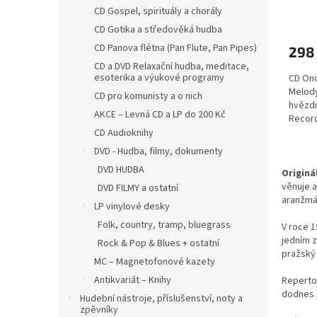
CD Gospel, spirituály a chorály
prach
CD Gotika a středověká hudba
CD Panova flétna (Pan Flute, Pan Pipes)
298
CD a DVD Relaxační hudba, meditace,
esoterika a výukové programy
CD Ond
Melody
CD pro komunisty a o nich
hvězdn
AKCE – Levná CD a LP do 200 Kč
Recor
CD Audioknihy
DVD - Hudba, filmy, dokumenty
DVD HUDBA
Originá
věnuje a
DVD FILMY a ostatní
aranžmá 
LP vinylové desky
Folk, country, tramp, bluegrass
V roce 1
jedním z
Rock & Pop & Blues + ostatní
pražský 
MC – Magnetofonové kazety
Antikvariát – Knihy
Repertoá
dodnes 
Hudební nástroje, příslušenství, noty a
zpěvníky