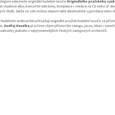
ategorii naleznete originální hudební nosiče
Originálního pražského syn
v
t studiová alba, koncertní nahrávky, kompilace i reedice na CD nebo LP d
ý
ých titulů, takže se zde mohou objevit také dlouhodobě vyprodaná nebo s
p
i
hudebním antikvariátu převažují originální použité hudební nosiče za přízn
s
r, Ondřej Havelka
je určena všem příznivcům swingu, jazzu, blues i taneční 
u
o nahrávky jednoho z nejvýznamnějších českých swingových orchestrů.