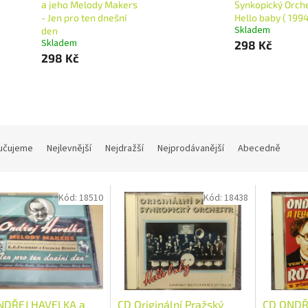
a jeho Melody Makers
Synkopický Orche
- Jen pro ten dnešní
Hello baby ( 1994
Skladem
den
Skladem
298 Kč
298 Kč
učujeme
Nejlevnější
Nejdražší
Nejprodávanější
Abecedně
Kód:
18510
Kód:
18438
NDŘEJ HAVELKA a
CD Originální Pražský
CD ONDŘ