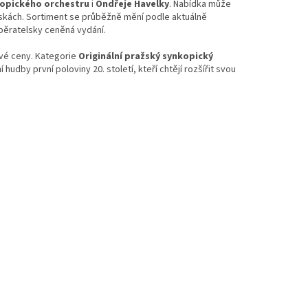
kopického orchestru
i
Ondřeje Havelky
. Nabídka může
eskách. Sortiment se průběžně mění podle aktuálně
běratelsky ceněná vydání.
ivé ceny. Kategorie
Originální pražský synkopický
hudby první poloviny 20. století, kteří chtějí rozšířit svou