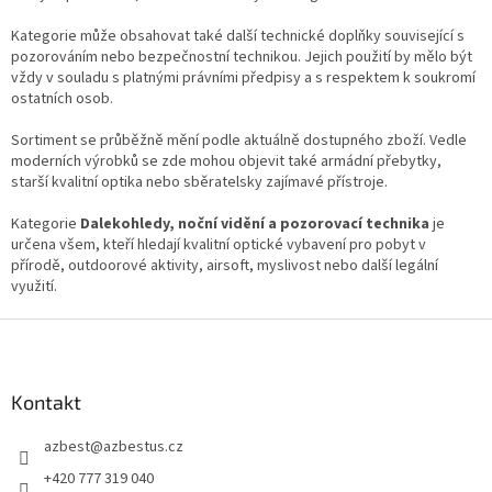
Kategorie může obsahovat také další technické doplňky související s
pozorováním nebo bezpečnostní technikou. Jejich použití by mělo být
vždy v souladu s platnými právními předpisy a s respektem k soukromí
ostatních osob.
Sortiment se průběžně mění podle aktuálně dostupného zboží. Vedle
moderních výrobků se zde mohou objevit také armádní přebytky,
starší kvalitní optika nebo sběratelsky zajímavé přístroje.
Kategorie
Dalekohledy, noční vidění a pozorovací technika
je
určena všem, kteří hledají kvalitní optické vybavení pro pobyt v
přírodě, outdoorové aktivity, airsoft, myslivost nebo další legální
využití.
Z
á
p
a
Kontakt
t
azbest
@
azbestus.cz
í
+420 777 319 040