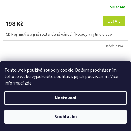
Skladem
DETAIL
198 Kč
CD Hej mistře a jiné roztančené vánoční koledy v rytmu disco
Kód:
23941
Tento web používá soubory cookie. Dalším procházením
tohoto webu vyjadřujete souhlas s jejich používáním. Více
informací
zde
.
Nastavení
Souhlasím