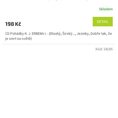
Skladem
DETAIL
198 Kč
CD Pohádky K. J. ERBENA I. - (Dlouhý, Široký..., Jezinky, Dobře tak, že
je smrt na světě)
Kód:
24185