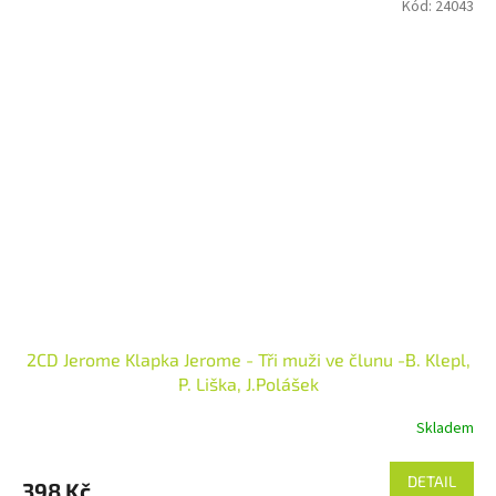
Kód:
24043
2CD Jerome Klapka Jerome - Tři muži ve člunu -B. Klepl,
P. Liška, J.Polášek
Skladem
DETAIL
398 Kč