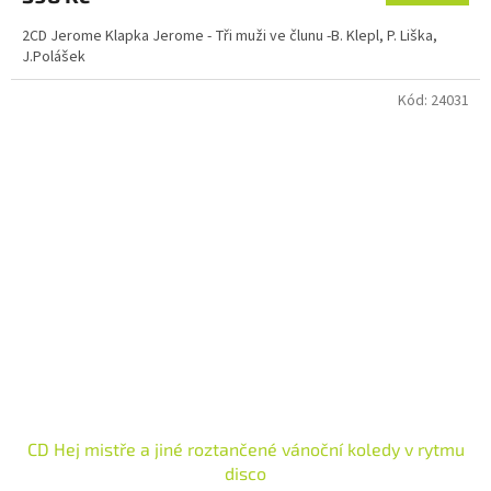
2CD Jerome Klapka Jerome - Tři muži ve člunu -B. Klepl, P. Liška,
J.Polášek
Kód:
24031
CD Hej mistře a jiné roztančené vánoční koledy v rytmu
disco