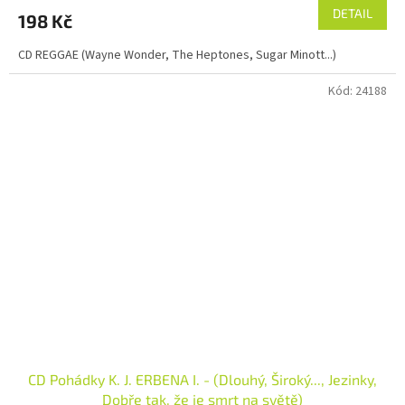
DETAIL
198 Kč
CD REGGAE (Wayne Wonder, The Heptones, Sugar Minott...)
Kód:
24188
CD Pohádky K. J. ERBENA I. - (Dlouhý, Široký..., Jezinky,
Dobře tak, že je smrt na světě)