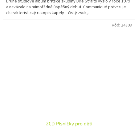
Druhé studiové album britské skupiny Dire Straits vyšlo v roce 1979
a navázalo na mimořádně úspěšný debut. Communiqué potvrzuje
charakteristický rukopis kapely – čistý zvuk,...
Kód:
24308
2CD Písničky pro děti