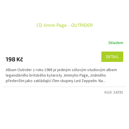
CD Jimmi Page - OUTRIDER
Skladem
DETAIL
198 Kč
Album Outrider z roku 1988 je jediným sólovým studiovým albem
legendárního britského kytaristy Jimmyho Page, známého
především jako zakládající člen skupiny Led Zeppelin. Na...
Kód:
24391