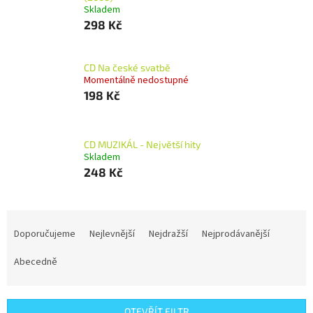
Skladem
298 Kč
CD Na české svatbě
Momentálně nedostupné
198 Kč
CD MUZIKÁL - Největší hity
Skladem
248 Kč
Ř
a
Doporučujeme
Nejlevnější
Nejdražší
Nejprodávanější
z
e
Abecedně
n
í
p
OTEVŘÍT FILTR