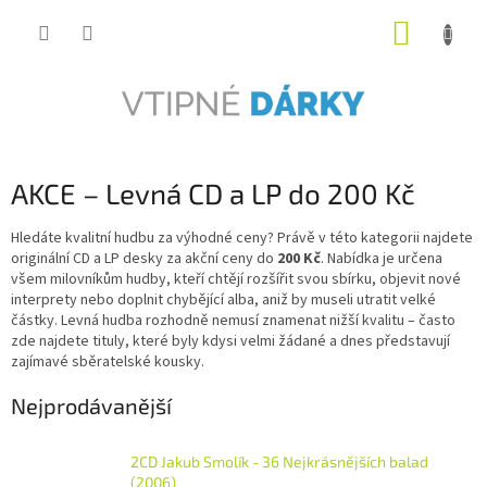
Přejít
NÁKUP
na
obsah
KOŠÍK
AKCE – Levná CD a LP do 200 Kč
Hledáte kvalitní hudbu za výhodné ceny? Právě v této kategorii najdete
originální CD a LP desky za akční ceny do
200 Kč
. Nabídka je určena
všem milovníkům hudby, kteří chtějí rozšířit svou sbírku, objevit nové
interprety nebo doplnit chybějící alba, aniž by museli utratit velké
částky. Levná hudba rozhodně nemusí znamenat nižší kvalitu – často
zde najdete tituly, které byly kdysi velmi žádané a dnes představují
zajímavé sběratelské kousky.
Nejprodávanější
2CD Jakub Smolík - 36 Nejkrásnějších balad
(2006)