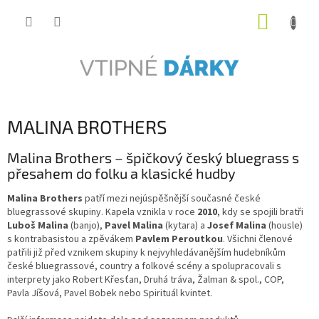
Přejít
NÁKUP
na
obsah
KOŠÍK
MALINA BROTHERS
Malina Brothers – špičkový český bluegrass s
přesahem do folku a klasické hudby
Malina Brothers
patří mezi nejúspěšnější současné české
bluegrassové skupiny. Kapela vznikla v roce
2010
, kdy se spojili bratři
Luboš Malina
(banjo),
Pavel Malina
(kytara) a
Josef Malina
(housle)
s kontrabasistou a zpěvákem
Pavlem Peroutkou
. Všichni členové
patřili již před vznikem skupiny k nejvyhledávanějším hudebníkům
české bluegrassové, country a folkové scény a spolupracovali s
interprety jako Robert Křesťan, Druhá tráva, Žalman & spol., COP,
Pavla Jíšová, Pavel Bobek nebo Spirituál kvintet.