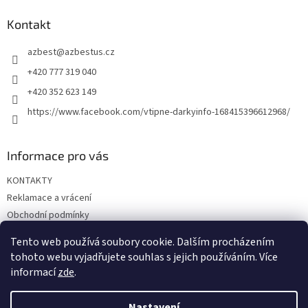
p
a
Kontakt
t
azbest
@
azbestus.cz
í
+420 777 319 040
+420 352 623 149
https://www.facebook.com/vtipne-darkyinfo-168415396612968/
Informace pro vás
KONTAKTY
Reklamace a vrácení
Obchodní podmínky
Podmínky ochrany osobních údajů
Tento web používá soubory cookie. Dalším procházením
Doprava a platba
tohoto webu vyjadřujete souhlas s jejich používáním. Více
informací
zde
.
Nastavení