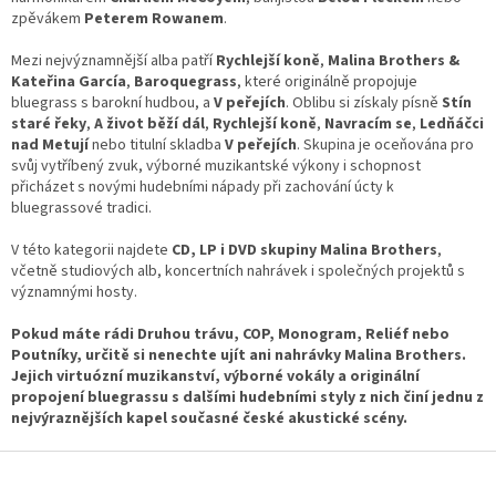
k
zpěvákem
Peterem Rowanem
.
y
v
Mezi nejvýznamnější alba patří
Rychlejší koně
,
Malina Brothers &
ý
Kateřina García
,
Baroquegrass
, které originálně propojuje
p
bluegrass s barokní hudbou, a
V peřejích
. Oblibu si získaly písně
Stín
i
staré řeky
,
A život běží dál
,
Rychlejší koně
,
Navracím se
,
Ledňáčci
s
nad Metují
nebo titulní skladba
V peřejích
. Skupina je oceňována pro
u
svůj vytříbený zvuk, výborné muzikantské výkony i schopnost
přicházet s novými hudebními nápady při zachování úcty k
bluegrassové tradici.
V této kategorii najdete
CD, LP i DVD skupiny Malina Brothers
,
včetně studiových alb, koncertních nahrávek i společných projektů s
významnými hosty.
Pokud máte rádi Druhou trávu, COP, Monogram, Reliéf nebo
Poutníky, určitě si nenechte ujít ani nahrávky Malina Brothers.
Jejich virtuózní muzikanství, výborné vokály a originální
propojení bluegrassu s dalšími hudebními styly z nich činí jednu z
nejvýraznějších kapel současné české akustické scény.
Z
á