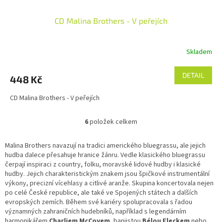
CD Malina Brothers - V peřejích
Skladem
DETAIL
448 Kč
CD Malina Brothers - V peřejích
6
položek celkem
O
v
l
Malina Brothers navazují na tradici amerického bluegrassu, ale jejich
á
hudba dalece přesahuje hranice žánru. Vedle klasického bluegrassu
d
čerpají inspiraci z country, folku, moravské lidové hudby i klasické
a
hudby. Jejich charakteristickým znakem jsou špičkové instrumentální
c
výkony, precizní vícehlasy a citlivé aranže. Skupina koncertovala nejen
í
po celé České republice, ale také ve Spojených státech a dalších
p
evropských zemích. Během své kariéry spolupracovala s řadou
r
významných zahraničních hudebníků, například s legendárním
v
harmonikářem
Charliem McCoyem
, banjistou
Bélou Fleckem
nebo