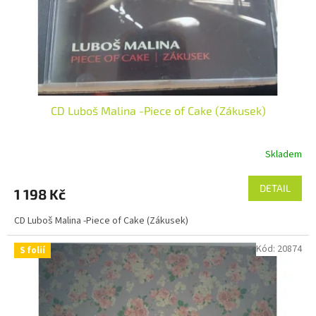
d
u
k
t
ů
CD Luboš Malina -Piece of Cake (Zákusek)
Skladem
DETAIL
1 198 Kč
CD Luboš Malina -Piece of Cake (Zákusek)
Kód:
20874
S folií