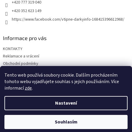
+420 777 319 040
+420 352 623 149
https://www.facebook.com/vtipne-darkyinfo-168415396612968/
Informace pro vás
KONTAKTY
Reklamace a vrácení
Obchodní podmínky
Podmínky ochrany osobních údajů
Tento web používá soubory cookie. Dalším procházením
Doprava a platba
tohoto webu vyjadřujete souhlas s jejich používáním. Více
informací
zde
.
Nastavení
Vytvořil Shoptet
Souhlasím
Copyright 2026
Vtipné dárky
. Všechna práva vyhrazena.