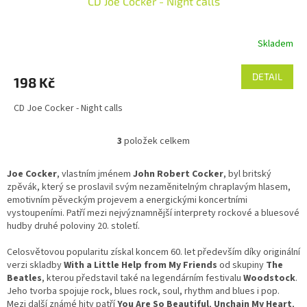
CD Joe Cocker - Night calls
Skladem
DETAIL
198 Kč
CD Joe Cocker - Night calls
3
položek celkem
O
v
l
Joe Cocker
, vlastním jménem
John Robert Cocker
, byl britský
á
zpěvák, který se proslavil svým nezaměnitelným chraplavým hlasem,
d
emotivním pěveckým projevem a energickými koncertními
a
vystoupeními. Patří mezi nejvýznamnější interprety rockové a bluesové
c
hudby druhé poloviny 20. století.
í
p
Celosvětovou popularitu získal koncem 60. let především díky originální
r
verzi skladby
With a Little Help from My Friends
od skupiny
The
v
Beatles
, kterou představil také na legendárním festivalu
Woodstock
.
k
Jeho tvorba spojuje rock, blues rock, soul, rhythm and blues i pop.
y
Mezi další známé hity patří
You Are So Beautiful
,
Unchain My Heart
,