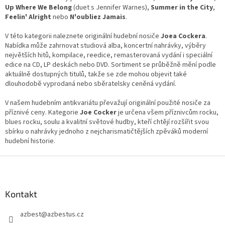
v
Up Where We Belong
(duet s Jennifer Warnes),
Summer in the City
,
ý
Feelin' Alright
nebo
N'oubliez Jamais
.
p
i
V této kategorii naleznete originální hudební nosiče
Joea Cockera
.
s
Nabídka může zahrnovat studiová alba, koncertní nahrávky, výběry
u
největších hitů, kompilace, reedice, remasterovaná vydání i speciální
edice na CD, LP deskách nebo DVD. Sortiment se průběžně mění podle
aktuálně dostupných titulů, takže se zde mohou objevit také
dlouhodobě vyprodaná nebo sběratelsky ceněná vydání.
V našem hudebním antikvariátu převažují originální použité nosiče za
příznivé ceny. Kategorie
Joe Cocker
je určena všem příznivcům rocku,
blues rocku, soulu a kvalitní světové hudby, kteří chtějí rozšířit svou
sbírku o nahrávky jednoho z nejcharismatičtějších zpěváků moderní
hudební historie.
Z
á
p
a
Kontakt
t
azbest
@
azbestus.cz
í