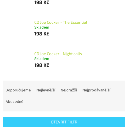
198 Kč
CD Joe Cocker - The Essential
Skladem
198 Kč
CD Joe Cocker - Night calls
Skladem
198 Kč
Ř
a
Doporučujeme
Nejlevnější
Nejdražší
Nejprodávanější
z
e
Abecedně
n
í
p
OTEVŘÍT FILTR
r