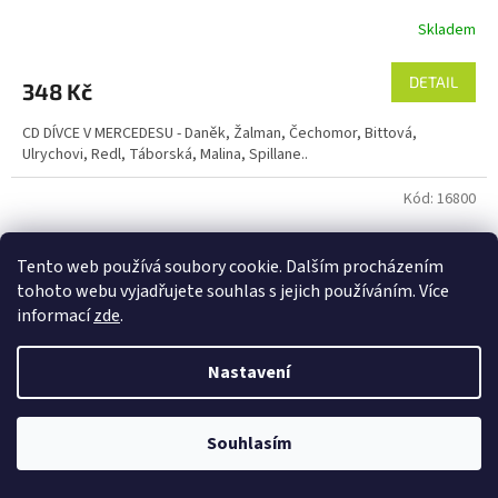
Skladem
DETAIL
348 Kč
CD DÍVCE V MERCEDESU - Daněk, Žalman, Čechomor, Bittová,
Ulrychovi, Redl, Táborská, Malina, Spillane..
Kód:
16800
Tento web používá soubory cookie. Dalším procházením
tohoto webu vyjadřujete souhlas s jejich používáním. Více
informací
zde
.
Nastavení
Souhlasím