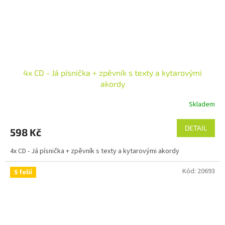
4x CD - Já písnička + zpěvník s texty a kytarovými
akordy
Skladem
DETAIL
598 Kč
4x CD - Já písnička + zpěvník s texty a kytarovými akordy
Kód:
20693
S folií