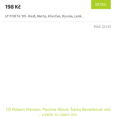
DETAIL
198 Kč
LP PORTA '89 - Redl, Merta, Křesťan, Ryvola, Lenk...
Kód:
21133
CD Robert Křestan, Pavlína Jíšová, Šárka Benetková, atd
- VYNDI SLUNKO 105