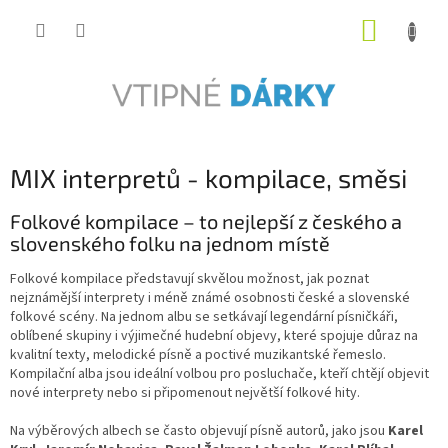
Přejít
NÁKUP
na
obsah
KOŠÍK
MIX interpretů - kompilace, směsi
Folkové kompilace – to nejlepší z českého a
slovenského folku na jednom místě
Folkové kompilace představují skvělou možnost, jak poznat
nejznámější interprety i méně známé osobnosti české a slovenské
folkové scény. Na jednom albu se setkávají legendární písničkáři,
oblíbené skupiny i výjimečné hudební objevy, které spojuje důraz na
kvalitní texty, melodické písně a poctivé muzikantské řemeslo.
Kompilační alba jsou ideální volbou pro posluchače, kteří chtějí objevit
nové interprety nebo si připomenout největší folkové hity.
Na výběrových albech se často objevují písně autorů, jako jsou
Karel