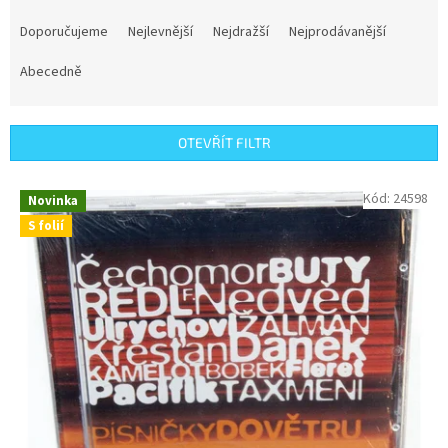
Ř
a
Doporučujeme
Nejlevnější
Nejdražší
Nejprodávanější
z
e
Abecedně
n
í
p
OTEVŘÍT FILTR
r
o
V
Kód:
24598
Novinka
d
ý
u
S folií
p
k
i
t
s
ů
p
r
o
d
u
k
t