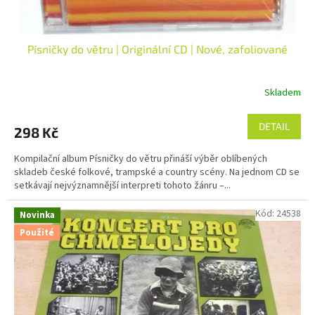
ů
Písničky do větru | Originální CD | Nové, zafoliované
Skladem
DETAIL
298 Kč
Kompilační album Písničky do větru přináší výběr oblíbených
skladeb české folkové, trampské a country scény. Na jednom CD se
setkávají nejvýznamnější interpreti tohoto žánru –...
Kód:
24538
Novinka
Použité