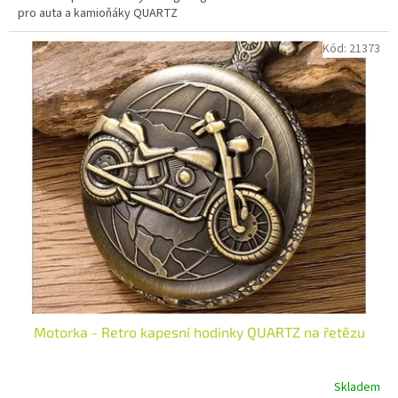
pro auta a kamioňáky QUARTZ
Kód:
21373
Motorka - Retro kapesní hodinky QUARTZ na řetězu
Skladem