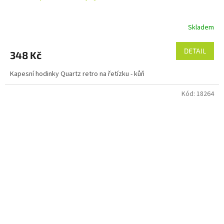
Skladem
DETAIL
348 Kč
Kapesní hodinky Quartz retro na řetízku - kůň
Kód:
18264