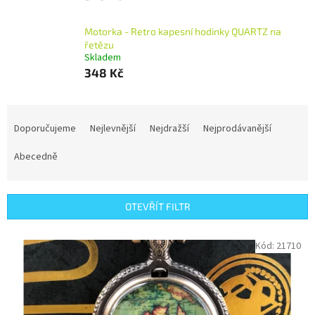
Motorka - Retro kapesní hodinky QUARTZ na
řetězu
Skladem
348 Kč
Ř
a
Doporučujeme
Nejlevnější
Nejdražší
Nejprodávanější
z
e
Abecedně
n
í
p
OTEVŘÍT FILTR
r
o
V
Kód:
21710
d
ý
u
p
k
i
t
s
ů