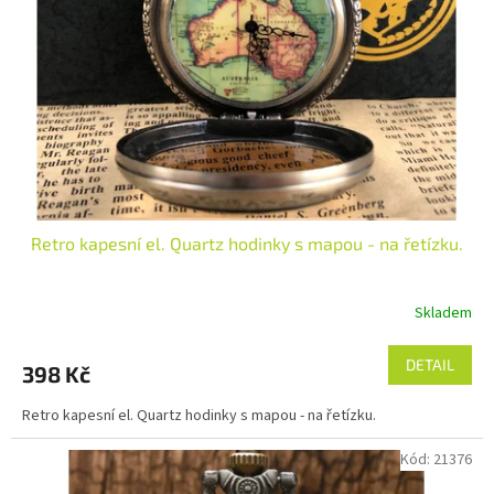
p
r
o
d
u
k
t
ů
Retro kapesní el. Quartz hodinky s mapou - na řetízku.
Skladem
DETAIL
398 Kč
Retro kapesní el. Quartz hodinky s mapou - na řetízku.
Kód:
21376