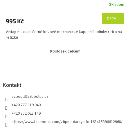
Skladem
DETAIL
995 Kč
Vintage luxusní černé kovové mechanické kapesní hodinky retro na
řetízku
9
položek celkem
O
v
l
Z
á
á
d
p
a
a
Kontakt
c
t
í
azbest
@
azbestus.cz
í
p
r
+420 777 319 040
v
+420 352 623 149
k
y
https://www.facebook.com/vtipne-darkyinfo-168415396612968/
v