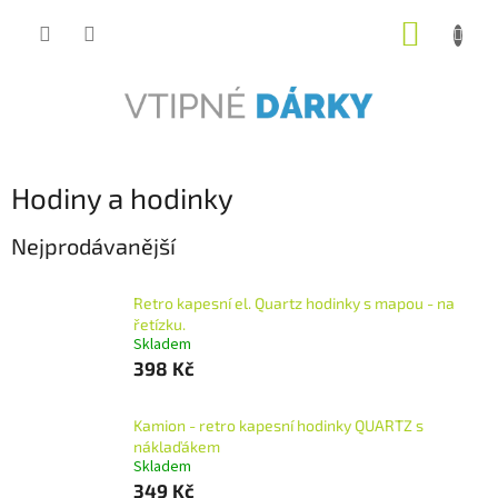
Přejít
NÁKUP
na
obsah
KOŠÍK
Hodiny a hodinky
Nejprodávanější
Retro kapesní el. Quartz hodinky s mapou - na
řetízku.
Skladem
398 Kč
Kamion - retro kapesní hodinky QUARTZ s
náklaďákem
Skladem
349 Kč