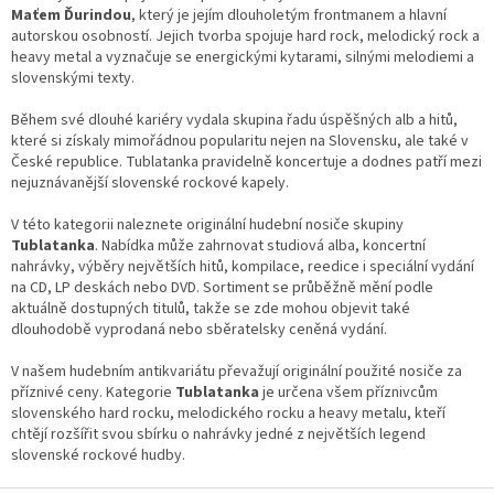
a
Maťem Ďurindou
, který je jejím dlouholetým frontmanem a hlavní
c
autorskou osobností. Jejich tvorba spojuje hard rock, melodický rock a
í
heavy metal a vyznačuje se energickými kytarami, silnými melodiemi a
p
slovenskými texty.
r
v
Během své dlouhé kariéry vydala skupina řadu úspěšných alb a hitů,
k
které si získaly mimořádnou popularitu nejen na Slovensku, ale také v
y
České republice. Tublatanka pravidelně koncertuje a dodnes patří mezi
v
nejuznávanější slovenské rockové kapely.
ý
p
V této kategorii naleznete originální hudební nosiče skupiny
i
Tublatanka
. Nabídka může zahrnovat studiová alba, koncertní
s
nahrávky, výběry největších hitů, kompilace, reedice i speciální vydání
u
na CD, LP deskách nebo DVD. Sortiment se průběžně mění podle
aktuálně dostupných titulů, takže se zde mohou objevit také
dlouhodobě vyprodaná nebo sběratelsky ceněná vydání.
V našem hudebním antikvariátu převažují originální použité nosiče za
příznivé ceny. Kategorie
Tublatanka
je určena všem příznivcům
slovenského hard rocku, melodického rocku a heavy metalu, kteří
chtějí rozšířit svou sbírku o nahrávky jedné z největších legend
slovenské rockové hudby.