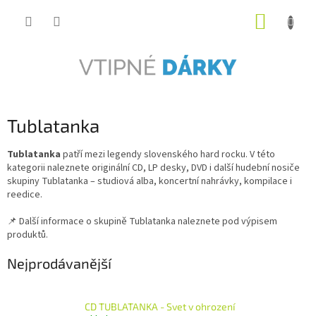
Přejít
NÁKUP
na
obsah
KOŠÍK
Tublatanka
Tublatanka
patří mezi legendy slovenského hard rocku. V této
kategorii naleznete originální CD, LP desky, DVD i další hudební nosiče
skupiny Tublatanka – studiová alba, koncertní nahrávky, kompilace i
reedice.
📌 Další informace o skupině Tublatanka naleznete pod výpisem
produktů.
Nejprodávanější
CD TUBLATANKA - Svet v ohrození