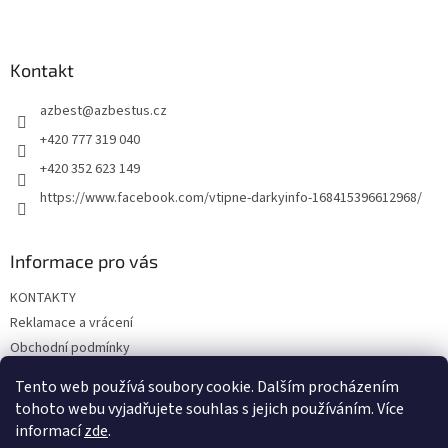
Z
á
p
a
Kontakt
t
azbest
@
azbestus.cz
í
+420 777 319 040
+420 352 623 149
https://www.facebook.com/vtipne-darkyinfo-168415396612968/
Informace pro vás
KONTAKTY
Reklamace a vrácení
Obchodní podmínky
Podmínky ochrany osobních údajů
Tento web používá soubory cookie. Dalším procházením
Doprava a platba
tohoto webu vyjadřujete souhlas s jejich používáním. Více
informací
zde
.