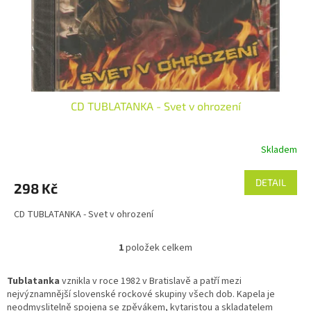
d
u
k
t
ů
CD TUBLATANKA - Svet v ohrození
Skladem
DETAIL
298 Kč
CD TUBLATANKA - Svet v ohrození
1
položek celkem
O
v
l
Tublatanka
vznikla v roce 1982 v Bratislavě a patří mezi
á
nejvýznamnější slovenské rockové skupiny všech dob. Kapela je
d
neodmyslitelně spojena se zpěvákem, kytaristou a skladatelem