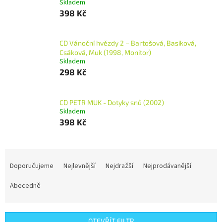
Skladem
398 Kč
CD Vánoční hvězdy 2 – Bartošová, Basiková,
Csáková, Muk (1998, Monitor)
Skladem
298 Kč
CD PETR MUK - Dotyky snů (2002)
Skladem
398 Kč
Ř
a
Doporučujeme
Nejlevnější
Nejdražší
Nejprodávanější
z
e
Abecedně
n
í
p
OTEVŘÍT FILTR