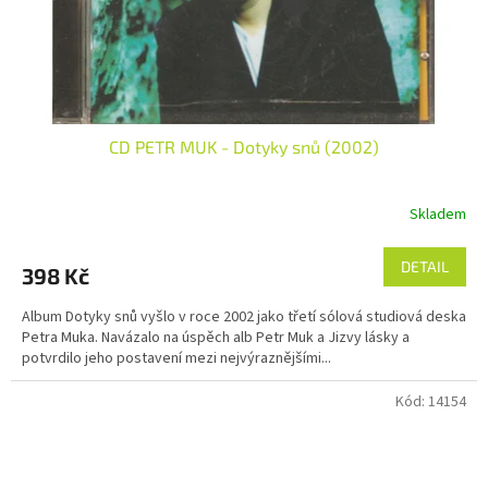
CD PETR MUK - Dotyky snů (2002)
Skladem
DETAIL
398 Kč
Album Dotyky snů vyšlo v roce 2002 jako třetí sólová studiová deska
Petra Muka. Navázalo na úspěch alb Petr Muk a Jizvy lásky a
potvrdilo jeho postavení mezi nejvýraznějšími...
Kód:
14154