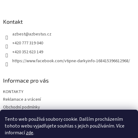
Z
á
p
a
Kontakt
t
azbest
@
azbestus.cz
í
+420 777 319 040
+420 352 623 149
https://www.facebook.com/vtipne-darkyinfo-168415396612968/
Informace pro vás
KONTAKTY
Reklamace a vrácení
Obchodní podmínky
Podmínky ochrany osobních údajů
Tento web používá soubory cookie. Dalším procházením
Doprava a platba
tohoto webu vyjadřujete souhlas s jejich používáním. Více
informací
zde
.