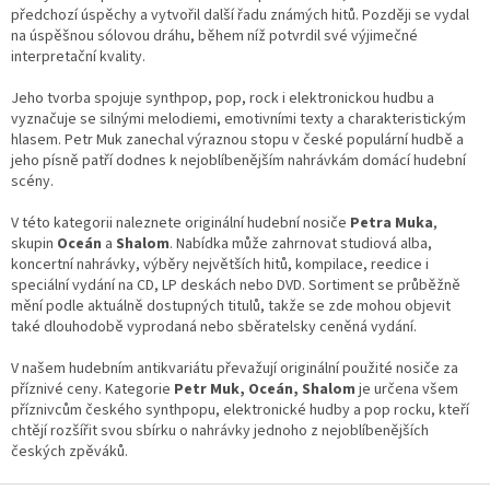
c
předchozí úspěchy a vytvořil další řadu známých hitů. Později se vydal
í
na úspěšnou sólovou dráhu, během níž potvrdil své výjimečné
p
interpretační kvality.
r
v
Jeho tvorba spojuje synthpop, pop, rock i elektronickou hudbu a
k
vyznačuje se silnými melodiemi, emotivními texty a charakteristickým
y
hlasem. Petr Muk zanechal výraznou stopu v české populární hudbě a
v
jeho písně patří dodnes k nejoblíbenějším nahrávkám domácí hudební
ý
scény.
p
i
V této kategorii naleznete originální hudební nosiče
Petra Muka
,
s
skupin
Oceán
a
Shalom
. Nabídka může zahrnovat studiová alba,
u
koncertní nahrávky, výběry největších hitů, kompilace, reedice i
speciální vydání na CD, LP deskách nebo DVD. Sortiment se průběžně
mění podle aktuálně dostupných titulů, takže se zde mohou objevit
také dlouhodobě vyprodaná nebo sběratelsky ceněná vydání.
V našem hudebním antikvariátu převažují originální použité nosiče za
příznivé ceny. Kategorie
Petr Muk, Oceán, Shalom
je určena všem
příznivcům českého synthpopu, elektronické hudby a pop rocku, kteří
chtějí rozšířit svou sbírku o nahrávky jednoho z nejoblíbenějších
českých zpěváků.