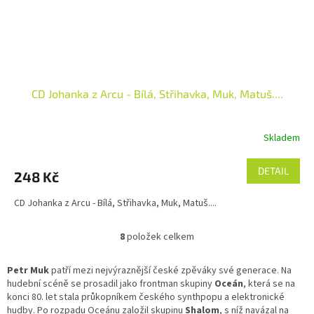
CD Johanka z Arcu - Bílá, Střihavka, Muk, Matuš....
Skladem
DETAIL
248 Kč
CD Johanka z Arcu - Bílá, Střihavka, Muk, Matuš....
8
položek celkem
O
v
l
Petr Muk
patří mezi nejvýraznější české zpěváky své generace. Na
á
hudební scéně se prosadil jako frontman skupiny
Oceán
, která se na
d
konci 80. let stala průkopníkem českého synthpopu a elektronické
a
hudby. Po rozpadu Oceánu založil skupinu
Shalom
, s níž navázal na