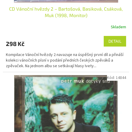
CD Vánoční hvězdy 2 – Bartošová, Basiková, Csáková,
Muk (1998, Monitor)
Skladem
DETAIL
298 Kč
Kompilace Vánoční hvězdy 2 navazuje na úspěšný první díl a přináší
kolekci vánočních písní v podání předních českých zpěváků a
zpěvaček. Na jednom albu se setkávají hlasy Ivety...
Kód:
14844