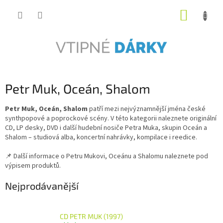
Přejít
NÁKUP
na
obsah
KOŠÍK
Petr Muk, Oceán, Shalom
Petr Muk, Oceán, Shalom
patří mezi nejvýznamnější jména české
synthpopové a poprockové scény. V této kategorii naleznete originální
CD, LP desky, DVD i další hudební nosiče Petra Muka, skupin Oceán a
Shalom – studiová alba, koncertní nahrávky, kompilace i reedice.
📌 Další informace o Petru Mukovi, Oceánu a Shalomu naleznete pod
výpisem produktů.
Nejprodávanější
CD PETR MUK (1997)