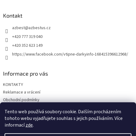
á
p
a
Kontakt
t
azbest
@
azbestus.cz
í
+420 777 319 040
+420 352 623 149
https://www.facebook.com/vtipne-darkyinfo-168415396612968/
Informace pro vás
KONTAKTY
Reklamace a vrácení
Obchodní podmínky
Podmínky ochrany osobních údajů
Tento web používá soubory cookie. Dalším procházením
Doprava a platba
tohoto webu vyjadřujete souhlas s jejich používáním. Více
informací
zde
.