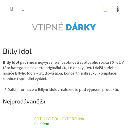
Přejít
NÁKUP
na
obsah
KOŠÍK
Billy Idol
Billy Idol
patří mezi nejvýraznější osobnosti světového rocku 80. let. V
této kategorii naleznete originální CD, LP desky, DVD i další hudební
nosiče Billyho Idola – studiová alba, koncertní nahrávky, kompilace,
reedice i speciální vydání.
📌 Další informace o Billym Idolovi naleznete pod výpisem produktů.
Nejprodávanější
CD BILLY IDOL - CYBERPUNK
Skladem