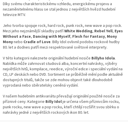
c
Díky svému charakteristickému vzhledu, energickému projevu a
í
nezaměnitelnému hlasu se stal jednou z největších hvězd hudební
p
televize MTV.
r
v
Jeho tvorba spojuje rock, hard rock, punk rock, new wave a pop rock.
k
Mezi jeho nejznámější skladby patří
White Wedding
,
Rebel Yell
,
Eyes
y
Without a Face
,
Dancing with Myself
,
Flesh for Fantasy
,
Mony
v
Mony
nebo
Cradle of Love
. Billy Idol ovlivnil podobu rockové hudby
ý
80. let a dodnes patří mezi respektované světové interprety.
p
i
V této kategorii naleznete originální hudební nosiče
Billyho Idola
.
s
Nabídka může zahrnovat studiová alba, koncertní nahrávky, výběry
u
největších hitů, kompilace, reedice, výroční edice i speciální vydání na
CD, LP deskách nebo DVD. Sortiment se průběžně mění podle aktuálně
dostupných titulů, takže se zde mohou objevit také dlouhodobě
vyprodaná nebo sběratelsky ceněná vydání.
V našem hudebním antikvariátu převažují originální použité nosiče za
příznivé ceny. Kategorie
Billy Idol
je určena všem příznivcům rocku,
punk rocku, new wave a pop rocku, kteří chtějí rozšířit svou sbírku o
nahrávky jedné z největších rockových ikon 80. let.
Z