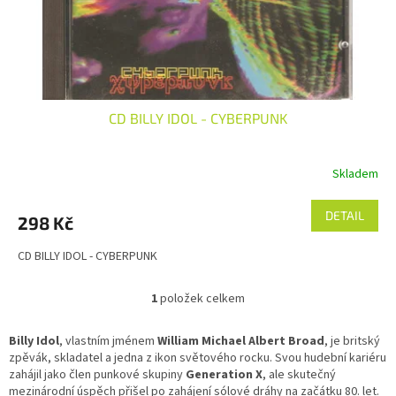
u
k
t
ů
CD BILLY IDOL - CYBERPUNK
Skladem
DETAIL
298 Kč
CD BILLY IDOL - CYBERPUNK
1
položek celkem
O
v
l
Billy Idol
, vlastním jménem
William Michael Albert Broad
, je britský
á
zpěvák, skladatel a jedna z ikon světového rocku. Svou hudební kariéru
d
zahájil jako člen punkové skupiny
Generation X
, ale skutečný
a
mezinárodní úspěch přišel po zahájení sólové dráhy na začátku 80. let.