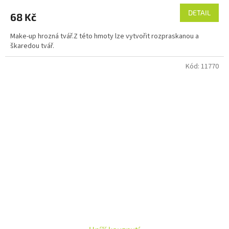
DETAIL
68 Kč
Make-up hrozná tvář.Z této hmoty lze vytvořit rozpraskanou a
škaredou tvář.
Kód:
11770