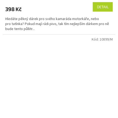
DETAIL
398 Kč
Hledáte pěkný dárek pro svého kamaráda motorkáře, nebo
pro tatínka? Pokud mají rádi pivo, tak tím nejlepším dárkem pro ně
bude tento půllitr...
Kód:
10899/M