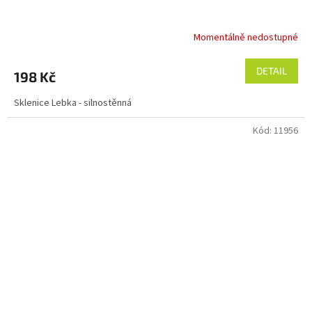
Momentálně nedostupné
Průměrné
hodnocení
produktu
DETAIL
198 Kč
je
5,0
Sklenice Lebka - silnostěnná
z
5
Kód:
11956
hvězdiček.