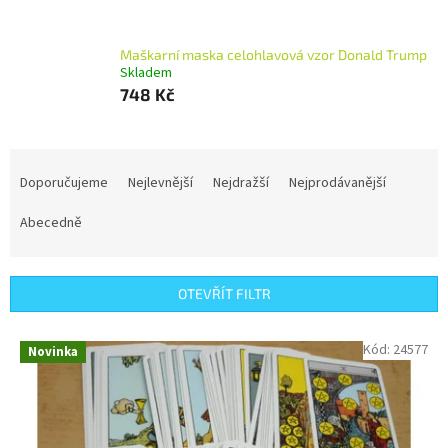
Maškarní maska celohlavová ​​vzor Donald Trump
Skladem
748 Kč
Ř
a
Doporučujeme
Nejlevnější
Nejdražší
Nejprodávanější
z
e
Abecedně
n
í
p
OTEVŘÍT FILTR
r
o
V
Kód:
24577
Novinka
d
ý
u
p
k
i
t
s
ů