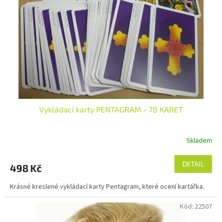
p
r
o
d
u
k
t
ů
Vykládací karty PENTAGRAM - 78 KARET
Skladem
DETAIL
498 Kč
Krásné kreslené vykládací karty Pentagram, které ocení kartářka.
Kód:
22507