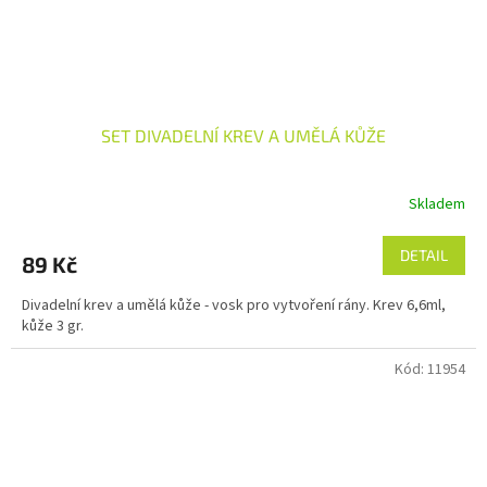
SET DIVADELNÍ KREV A UMĚLÁ KŮŽE
Skladem
DETAIL
89 Kč
Divadelní krev a umělá kůže - vosk pro vytvoření rány. Krev 6,6ml,
kůže 3 gr.
Kód:
11954