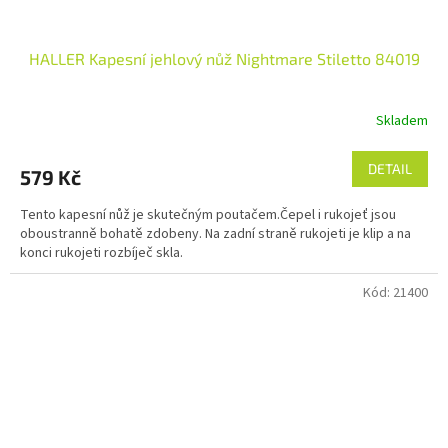
HALLER Kapesní jehlový nůž Nightmare Stiletto 84019
Skladem
DETAIL
579 Kč
Tento kapesní nůž je skutečným poutačem.Čepel i rukojeť jsou
oboustranně bohatě zdobeny. Na zadní straně rukojeti je klip a na
konci rukojeti rozbíječ skla.
Kód:
21400