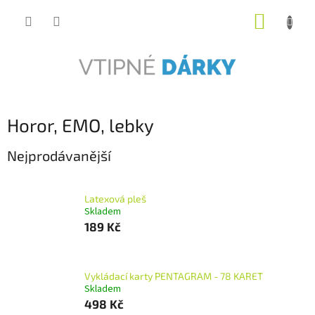
Přejít
NÁKUP
na
obsah
KOŠÍK
Horor, EMO, lebky
Nejprodávanější
Latexová pleš
Skladem
189 Kč
Vykládací karty PENTAGRAM - 78 KARET
Skladem
498 Kč