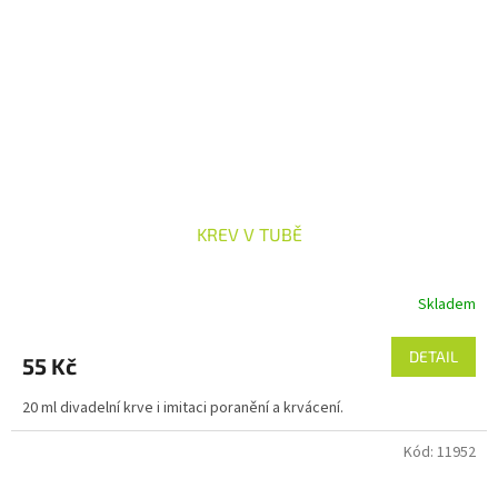
KREV V TUBĚ
Skladem
DETAIL
55 Kč
20 ml divadelní krve i imitaci poranění a krvácení.
Kód:
11952