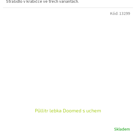
Strašidlo v krabičce ve třech variantách.
Kód:
13299
Půllitr lebka Doomed s uchem
Skladem