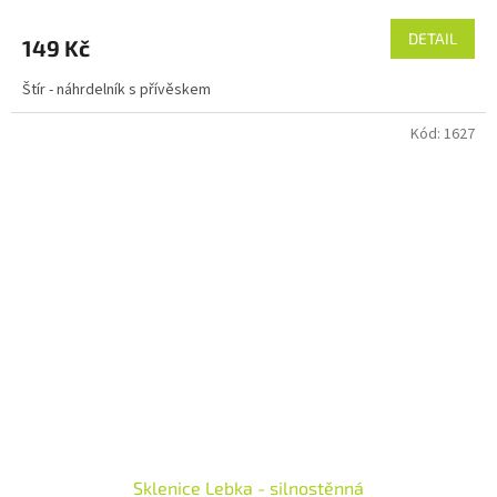
DETAIL
149 Kč
Štír - náhrdelník s přívěskem
Kód:
1627
Sklenice Lebka - silnostěnná