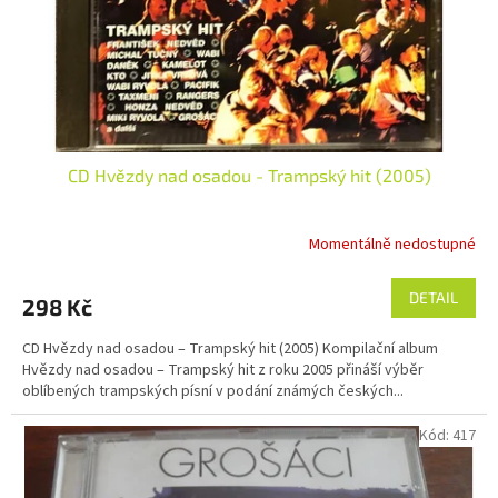
d
u
k
t
ů
CD Hvězdy nad osadou - Trampský hit (2005)
Momentálně nedostupné
DETAIL
298 Kč
CD Hvězdy nad osadou – Trampský hit (2005) Kompilační album
Hvězdy nad osadou – Trampský hit z roku 2005 přináší výběr
oblíbených trampských písní v podání známých českých...
Kód:
417