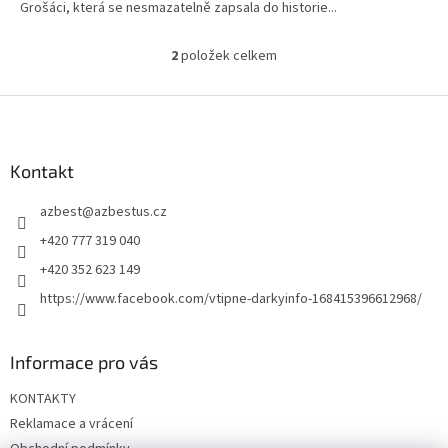
Grošáci, která se nesmazatelně zapsala do historie...
hvězdiček.
2
položek celkem
O
v
l
Z
á
á
d
p
a
a
Kontakt
c
t
í
azbest
@
azbestus.cz
í
p
r
+420 777 319 040
v
+420 352 623 149
k
y
https://www.facebook.com/vtipne-darkyinfo-168415396612968/
v
ý
p
Informace pro vás
i
s
KONTAKTY
u
Reklamace a vrácení