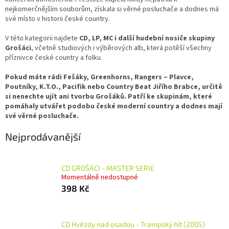
nejkomerčnějším souborům, získala si věrné posluchače a dodnes má
své místo v historii české country.
V této kategorii najdete
CD, LP, MC i další hudební nosiče skupiny
Grošáci
, včetně studiových i výběrových alb, která potěší všechny
příznivce české country a folku.
Pokud máte rádi Fešáky, Greenhorns, Rangers – Plavce,
Poutníky, K.T.O., Pacifik nebo Country Beat Jiřího Brabce, určitě
si nenechte ujít ani tvorbu Grošáků. Patří ke skupinám, které
pomáhaly utvářet podobu české moderní country a dodnes mají
své věrné posluchače.
Nejprodávanější
CD GROŠÁCI - MASTER SERIE
Momentálně nedostupné
398 Kč
CD Hvězdy nad osadou - Trampský hit (2005)