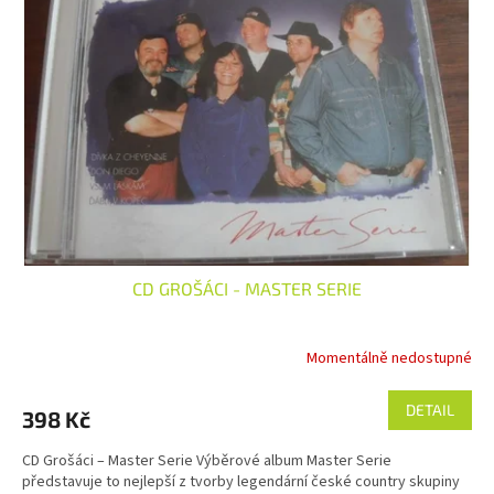
CD GROŠÁCI - MASTER SERIE
Momentálně nedostupné
Průměrné
hodnocení
produktu
DETAIL
398 Kč
je
5,0
CD Grošáci – Master Serie Výběrové album Master Serie
z
představuje to nejlepší z tvorby legendární české country skupiny
5