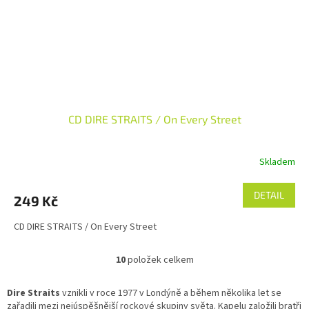
CD DIRE STRAITS / On Every Street
Skladem
DETAIL
249 Kč
CD DIRE STRAITS / On Every Street
10
položek celkem
O
v
l
Dire Straits
vznikli v roce 1977 v Londýně a během několika let se
á
zařadili mezi nejúspěšnější rockové skupiny světa. Kapelu založili bratři