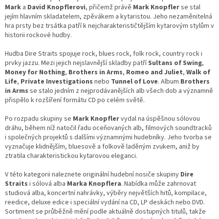
d
Mark
a
David Knopflerovi
, přičemž právě
Mark Knopfler
se stal
a
jejím hlavním skladatelem, zpěvákem a kytaristou. Jeho nezaměnitelná
c
hra prsty bez trsátka patří k nejcharakterističtějším kytarovým stylům v
í
historii rockové hudby.
p
r
Hudba Dire Straits spojuje rock, blues rock, folk rock, country rock i
v
prvky jazzu. Mezi jejich nejslavnější skladby patří
Sultans of Swing
,
k
Money for Nothing
,
Brothers in Arms
,
Romeo and Juliet
,
Walk of
y
Life
,
Private Investigations
nebo
Tunnel of Love
. Album
Brothers
v
in Arms
se stalo jedním z nejprodávanějších alb všech dob a významně
ý
přispělo k rozšíření formátu CD po celém světě.
p
i
Po rozpadu skupiny se
Mark Knopfler
vydal na úspěšnou sólovou
s
dráhu, během níž natočil řadu oceňovaných alb, filmových soundtracků
u
i společných projektů s dalšími významnými hudebníky. Jeho tvorba se
vyznačuje klidnějším, bluesově a folkově laděným zvukem, aniž by
ztratila charakteristickou kytarovou eleganci.
V této kategorii naleznete originální hudební nosiče skupiny
Dire
Straits
i sólová alba
Marka Knopflera
. Nabídka může zahrnovat
studiová alba, koncertní nahrávky, výběry největších hitů, kompilace,
reedice, deluxe edice i speciální vydání na CD, LP deskách nebo DVD.
Sortiment se průběžně mění podle aktuálně dostupných titulů, takže