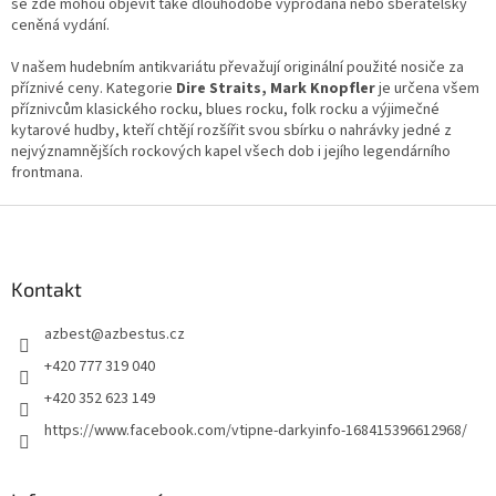
se zde mohou objevit také dlouhodobě vyprodaná nebo sběratelsky
ceněná vydání.
V našem hudebním antikvariátu převažují originální použité nosiče za
příznivé ceny. Kategorie
Dire Straits, Mark Knopfler
je určena všem
příznivcům klasického rocku, blues rocku, folk rocku a výjimečné
kytarové hudby, kteří chtějí rozšířit svou sbírku o nahrávky jedné z
nejvýznamnějších rockových kapel všech dob i jejího legendárního
frontmana.
Z
á
p
a
Kontakt
t
azbest
@
azbestus.cz
í
+420 777 319 040
+420 352 623 149
https://www.facebook.com/vtipne-darkyinfo-168415396612968/