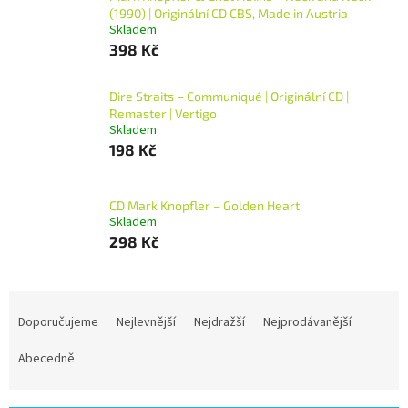
(1990) | Originální CD CBS, Made in Austria
Skladem
398 Kč
Dire Straits – Communiqué | Originální CD |
Remaster | Vertigo
Skladem
198 Kč
CD Mark Knopfler – Golden Heart
Skladem
298 Kč
Ř
a
Doporučujeme
Nejlevnější
Nejdražší
Nejprodávanější
z
e
Abecedně
n
í