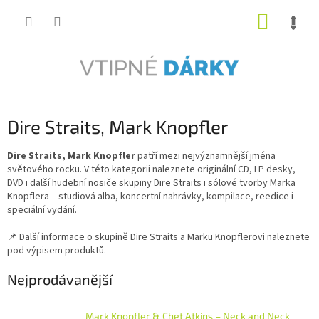
Přejít
NÁKUP
na
obsah
KOŠÍK
Dire Straits, Mark Knopfler
Dire Straits, Mark Knopfler
patří mezi nejvýznamnější jména
světového rocku. V této kategorii naleznete originální CD, LP desky,
DVD i další hudební nosiče skupiny Dire Straits i sólové tvorby Marka
Knopflera – studiová alba, koncertní nahrávky, kompilace, reedice i
speciální vydání.
📌 Další informace o skupině Dire Straits a Marku Knopflerovi naleznete
pod výpisem produktů.
Nejprodávanější
Mark Knopfler & Chet Atkins – Neck and Neck