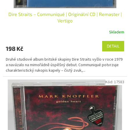
Dire Straits – Communiqué | Originální CD | Remaster |
Vertigo
Skladem
DETAIL
198 Kč
Druhé studiové album britské skupiny Dire Straits vyšlo v roce 1979
a navázalo na mimořádně úspěšný debut. Communiqué potvrzuje
charakteristický rukopis kapely – čistý zvuk,...
Kód:
17583