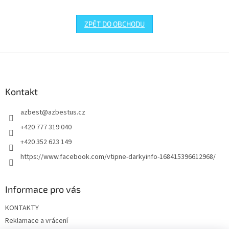
ZPĚT DO OBCHODU
Z
á
p
a
Kontakt
t
azbest
@
azbestus.cz
í
+420 777 319 040
+420 352 623 149
https://www.facebook.com/vtipne-darkyinfo-168415396612968/
Informace pro vás
KONTAKTY
Reklamace a vrácení