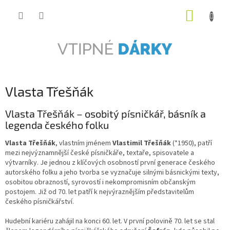
Přejít
NÁKUP
na
obsah
KOŠÍK
Vlasta Třešňák
Vlasta Třešňák – osobitý písničkář, básník a
legenda českého folku
Vlasta Třešňák
, vlastním jménem
Vlastimil Třešňák
(*1950), patří
mezi nejvýznamnější české písničkáře, textaře, spisovatele a
výtvarníky. Je jednou z klíčových osobností první generace českého
autorského folku a jeho tvorba se vyznačuje silnými básnickými texty,
osobitou obrazností, syrovostí i nekompromisním občanským
postojem. Již od 70. let patří k nejvýraznějším představitelům
českého písničkářství.
Hudební kariéru zahájil na konci 60. let. V první polovině 70. let se stal