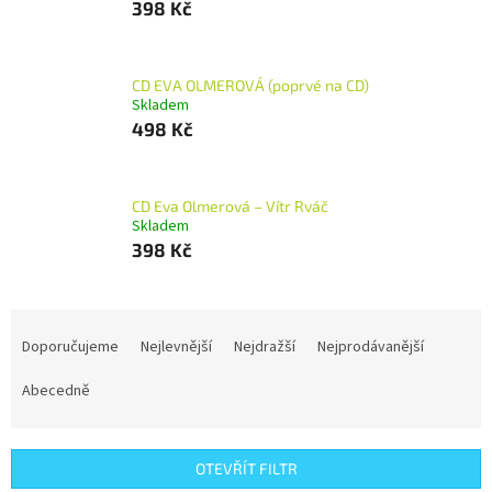
398 Kč
CD EVA OLMEROVÁ (poprvé na CD)
Skladem
498 Kč
CD Eva Olmerová – Vítr Rváč
Skladem
398 Kč
Ř
a
Doporučujeme
Nejlevnější
Nejdražší
Nejprodávanější
z
e
Abecedně
n
í
p
OTEVŘÍT FILTR
r