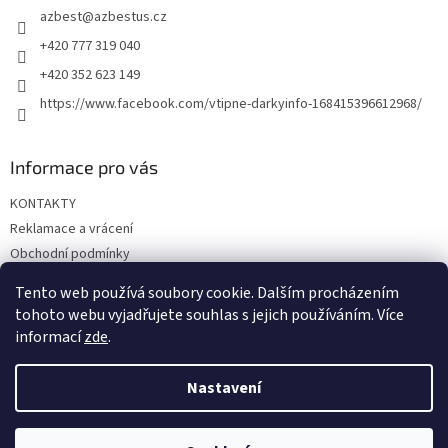
azbest
@
azbestus.cz
í
+420 777 319 040
+420 352 623 149
https://www.facebook.com/vtipne-darkyinfo-168415396612968/
Informace pro vás
KONTAKTY
Reklamace a vrácení
Obchodní podmínky
Podmínky ochrany osobních údajů
Tento web používá soubory cookie. Dalším procházením
Doprava a platba
tohoto webu vyjadřujete souhlas s jejich používáním. Více
informací
zde
.
Nastavení
Vytvořil Shoptet