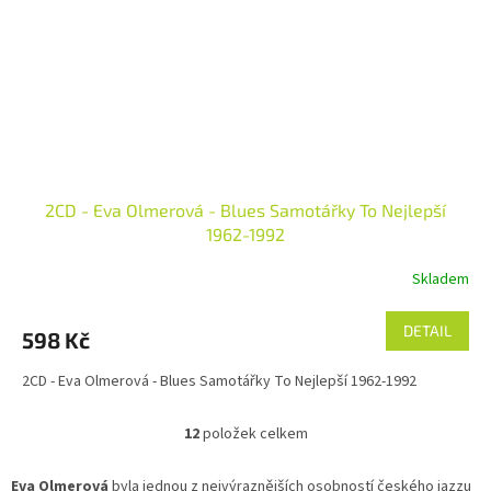
2CD - Eva Olmerová - Blues Samotářky To Nejlepší
1962-1992
Skladem
DETAIL
598 Kč
2CD - Eva Olmerová - Blues Samotářky To Nejlepší 1962-1992
12
položek celkem
O
v
l
Eva Olmerová
byla jednou z nejvýraznějších osobností českého jazzu