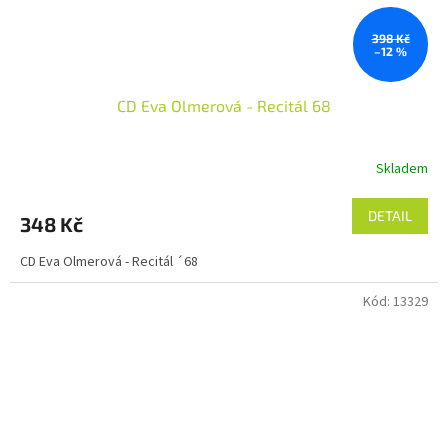
398 Kč
–12 %
CD Eva Olmerová - Recitál ´68
Skladem
DETAIL
348 Kč
CD Eva Olmerová - Recitál ´68
Kód:
13329