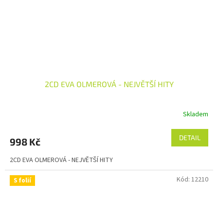
2CD EVA OLMEROVÁ - NEJVĚTŠÍ HITY
Skladem
Průměrné
hodnocení
produktu
DETAIL
998 Kč
je
5,0
2CD EVA OLMEROVÁ - NEJVĚTŠÍ HITY
z
5
Kód:
12210
hvězdiček.
S folií