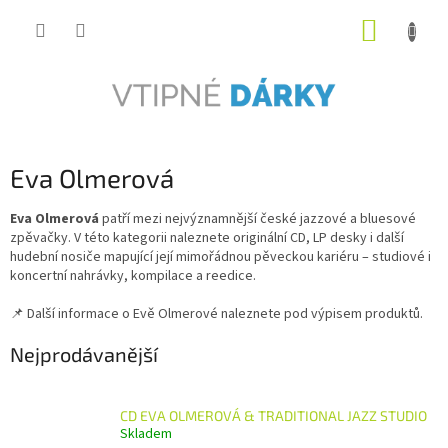
Přejít
NÁKUP
na
obsah
KOŠÍK
Eva Olmerová
Eva Olmerová
patří mezi nejvýznamnější české jazzové a bluesové
zpěvačky. V této kategorii naleznete originální CD, LP desky i další
hudební nosiče mapující její mimořádnou pěveckou kariéru – studiové i
koncertní nahrávky, kompilace a reedice.
📌 Další informace o Evě Olmerové naleznete pod výpisem produktů.
Nejprodávanější
CD EVA OLMEROVÁ & TRADITIONAL JAZZ STUDIO
Skladem