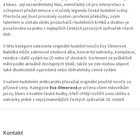
á
a blues. Její nezaměnitelný hlas, mimořádný cit pro interpretaci a
d
schopnost předat emoce z ní učinily legendu české hudební scény.
a
Přestože její život provázely osobní i profesní překážky, svým
c
talentem si získala obdiv posluchačů i hudebních kritiků a dodnes je
í
považována za jednu z nejlepších českých jazzových zpěvaček všech
p
dob.
r
v
V této kategorii naleznete originální hudební nosiče Evy Olmerové.
k
Nabídka může zahrnovat studiová alba, koncertní nahrávky, kompilace,
y
reedice i další vydání na CD nebo LP deskách. Sortiment se průběžně
v
mění podle aktuálně dostupných titulů, takže se zde mohou objevit
ý
také dlouhodobě vyprodaná nebo sběratelsky cenná vydání.
p
i
V našem hudebním antikvariátu převažují originální použité nosiče za
s
příznivé ceny. Kategorie
Eva Olmerová
je určena všem milovníkům
u
jazzu, blues a kvalitní české hudby, kteří chtějí rozšířit svou sbírku o
nahrávky jedné z nejvýznamnějších českých zpěvaček 20. století.
Z
á
p
a
Kontakt
t