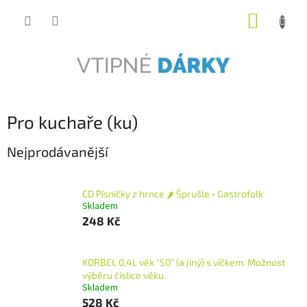
Přejít
NÁKUP
na
obsah
KOŠÍK
Pro kuchaře (ku)
Nejprodávanější
CD Písničky z hrnce 🌶️ Šprušle • Gastrofolk
Skladem
248 Kč
KORBEL 0,4L věk "50" (a jiný) s víčkem. Možnost
výběru číslice věku.
Skladem
528 Kč