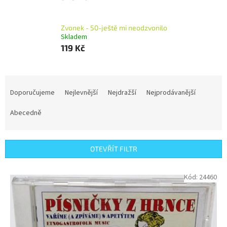
Zvonek - 50-ještě mi neodzvonilo
Skladem
119 Kč
Ř
a
Doporučujeme
Nejlevnější
Nejdražší
Nejprodávanější
z
e
Abecedně
n
í
p
OTEVŘÍT FILTR
r
o
V
Kód:
24460
d
ý
u
p
k
i
t
s
ů