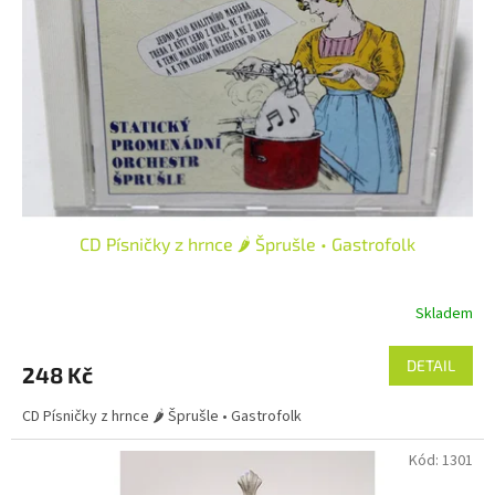
p
r
o
d
u
k
t
ů
CD Písničky z hrnce 🌶️ Šprušle • Gastrofolk
Skladem
DETAIL
248 Kč
CD Písničky z hrnce 🌶️ Šprušle • Gastrofolk
Kód:
1301