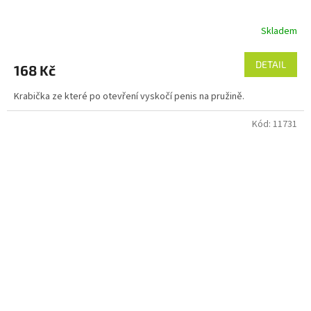
Skladem
DETAIL
168 Kč
Krabička ze které po otevření vyskočí penis na pružině.
Kód:
11731