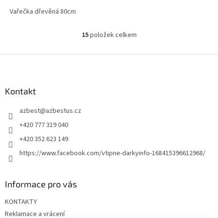
Vařečka dřevěná 80cm
15
položek celkem
O
v
l
Z
á
á
d
p
a
a
Kontakt
c
t
í
azbest
@
azbestus.cz
í
p
r
+420 777 319 040
v
+420 352 623 149
k
y
https://www.facebook.com/vtipne-darkyinfo-168415396612968/
v
ý
p
Informace pro vás
i
s
KONTAKTY
u
Reklamace a vrácení