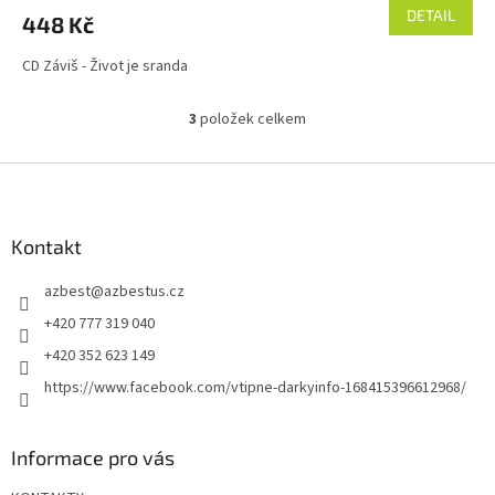
DETAIL
448 Kč
CD Záviš - Život je sranda
3
položek celkem
O
v
l
Z
á
á
d
p
a
a
Kontakt
c
t
í
azbest
@
azbestus.cz
í
p
r
+420 777 319 040
v
+420 352 623 149
k
y
https://www.facebook.com/vtipne-darkyinfo-168415396612968/
v
ý
p
Informace pro vás
i
s