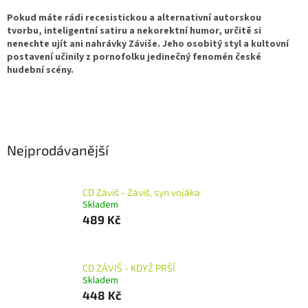
Pokud máte rádi recesistickou a alternativní autorskou
tvorbu, inteligentní satiru a nekorektní humor, určitě si
nenechte ujít ani nahrávky Záviše. Jeho osobitý styl a kultovní
postavení učinily z pornofolku jedinečný fenomén české
hudební scény.
Nejprodávanější
CD Záviš - Záviš, syn vojáka
Skladem
489 Kč
CD ZÁVIŠ - KDYŽ PRŠÍ
Skladem
448 Kč