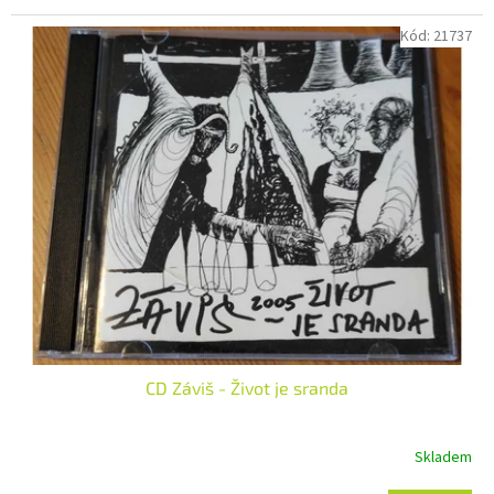
Kód:
21737
CD Záviš - Život je sranda
Skladem