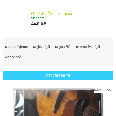
CD Záviš - Život je sranda
Skladem
448 Kč
Ř
a
Doporučujeme
Nejlevnější
Nejdražší
Nejprodávanější
z
e
Abecedně
n
í
p
OTEVŘÍT FILTR
r
o
V
Kód:
23155
d
ý
u
p
k
i
t
s
ů