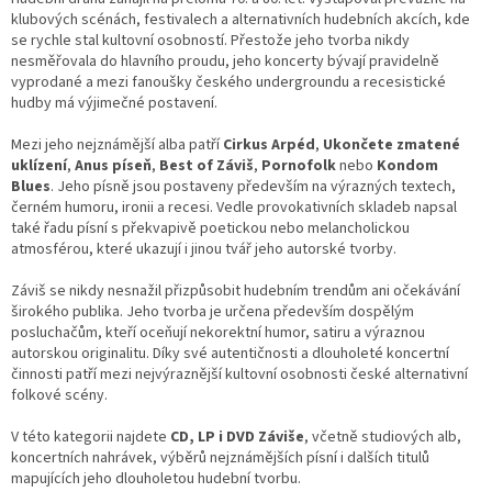
klubových scénách, festivalech a alternativních hudebních akcích, kde
se rychle stal kultovní osobností. Přestože jeho tvorba nikdy
nesměřovala do hlavního proudu, jeho koncerty bývají pravidelně
vyprodané a mezi fanoušky českého undergroundu a recesistické
hudby má výjimečné postavení.
Mezi jeho nejznámější alba patří
Cirkus Arpéd
,
Ukončete zmatené
uklízení
,
Anus píseň
,
Best of Záviš
,
Pornofolk
nebo
Kondom
Blues
. Jeho písně jsou postaveny především na výrazných textech,
černém humoru, ironii a recesi. Vedle provokativních skladeb napsal
také řadu písní s překvapivě poetickou nebo melancholickou
atmosférou, které ukazují i jinou tvář jeho autorské tvorby.
Záviš se nikdy nesnažil přizpůsobit hudebním trendům ani očekávání
širokého publika. Jeho tvorba je určena především dospělým
posluchačům, kteří oceňují nekorektní humor, satiru a výraznou
autorskou originalitu. Díky své autentičnosti a dlouholeté koncertní
činnosti patří mezi nejvýraznější kultovní osobnosti české alternativní
folkové scény.
V této kategorii najdete
CD, LP i DVD Záviše
, včetně studiových alb,
koncertních nahrávek, výběrů nejznámějších písní i dalších titulů
mapujících jeho dlouholetou hudební tvorbu.