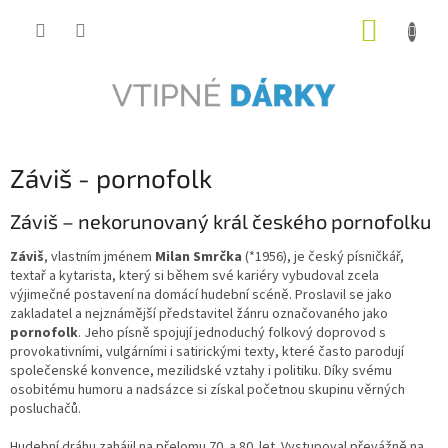
Přejít
NÁKUP
na
obsah
KOŠÍK
Záviš - pornofolk
Záviš – nekorunovaný král českého pornofolku
Záviš
, vlastním jménem
Milan Smrčka
(*1956), je český písničkář,
textař a kytarista, který si během své kariéry vybudoval zcela
výjimečné postavení na domácí hudební scéně. Proslavil se jako
zakladatel a nejznámější představitel žánru označovaného jako
pornofolk
. Jeho písně spojují jednoduchý folkový doprovod s
provokativními, vulgárními i satirickými texty, které často parodují
společenské konvence, mezilidské vztahy i politiku. Díky svému
osobitému humoru a nadsázce si získal početnou skupinu věrných
posluchačů.
Hudební dráhu zahájil na přelomu 70. a 80. let. Vystupoval převážně na