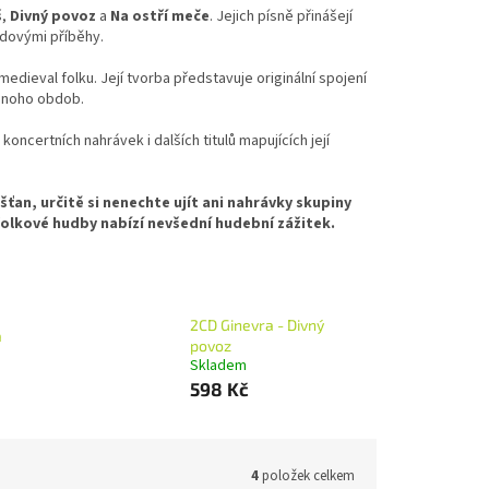
š
,
Divný povoz
a
Na ostří meče
. Jejich písně přinášejí
idovými příběhy.
medieval folku. Její tvorba představuje originální spojení
 mnoho obdob.
koncertních nahrávek i dalších titulů mapujících její
ťan, určitě si nenechte ujít ani nahrávky skupiny
 folkové hudby nabízí nevšední hudební zážitek.
2CD Ginevra - Divný
a
povoz
Skladem
598 Kč
4
položek celkem