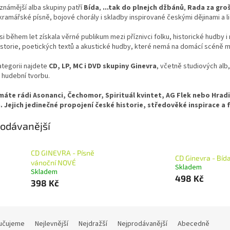
známější alba skupiny patří
Bída
,
...tak do plnejch džbánů
,
Rada za gro
kramářské písně, bojové chorály i skladby inspirované českými dějinami a l
si během let získala věrné publikum mezi příznivci folku, historické hudby i 
istorie, poetických textů a akustické hudby, které nemá na domácí scéně
ategorii najdete
CD, LP, MC i DVD skupiny Ginevra
, včetně studiových alb, 
 hudební tvorbu.
áte rádi Asonanci, Čechomor, Spirituál kvintet, AG Flek nebo Hradiš
. Jejich jedinečné propojení české historie, středověké inspirace a
odávanější
CD GINEVRA - Písně
CD Ginevra - Bíd
vánoční NOVÉ
Skladem
Skladem
498 Kč
398 Kč
učujeme
Nejlevnější
Nejdražší
Nejprodávanější
Abecedně