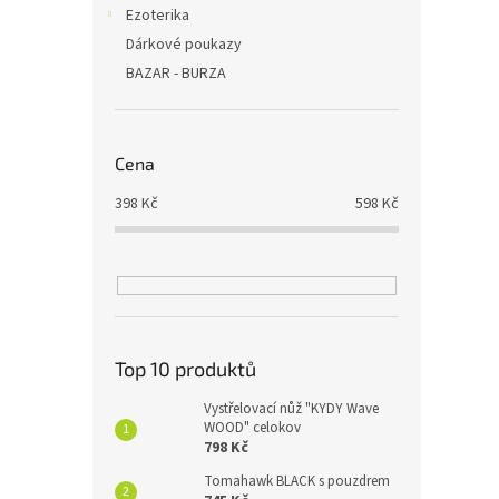
Ezoterika
Dárkové poukazy
BAZAR - BURZA
Cena
398
Kč
598
Kč
Top 10 produktů
Vystřelovací nůž "KYDY Wave
WOOD" celokov
798 Kč
Tomahawk BLACK s pouzdrem