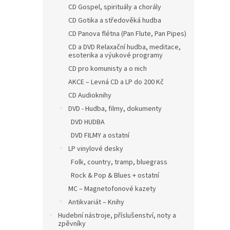
CD Gospel, spirituály a chorály
CD Gotika a středověká hudba
CD Panova flétna (Pan Flute, Pan Pipes)
CD a DVD Relaxační hudba, meditace,
esoterika a výukové programy
CD pro komunisty a o nich
AKCE – Levná CD a LP do 200 Kč
CD Audioknihy
DVD - Hudba, filmy, dokumenty
DVD HUDBA
DVD FILMY a ostatní
LP vinylové desky
Folk, country, tramp, bluegrass
Rock & Pop & Blues + ostatní
MC – Magnetofonové kazety
Antikvariát – Knihy
Hudební nástroje, příslušenství, noty a
zpěvníky