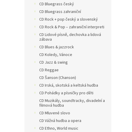
CD Bluegrass český
CD Bluegrass zahraniční
CD Rock + pop český a slovenský
CD Rock & Pop – zahraniční interpreti
CD Lidové písně, dechovka a lidová
zábava
CD Blues & jazzrock
CD Koledy, Vánoce
CD Jazz & swing
CD Reggae
CD Šanson (Chanson)
CD Irská, skotská a keltská hudba
CD Pohádky a písničky pro děti
CD Muzikály, soundtracky, divadelní a
filmová hudba
CD Mluvené slovo
CD Vážná hudba a opera
CD Ethno, World music