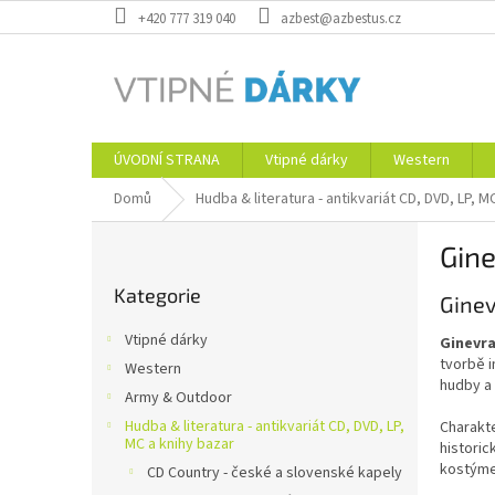
Přejít
+420 777 319 040
azbest@azbestus.cz
na
obsah
ÚVODNÍ STRANA
Vtipné dárky
Western
Domů
Hudba & literatura - antikvariát CD, DVD, LP, M
P
Gin
o
Přeskočit
s
Kategorie
kategorie
Ginev
t
r
Vtipné dárky
Ginevr
a
tvorbě i
Western
n
hudby a
Army & Outdoor
n
í
Hudba & literatura - antikvariát CD, DVD, LP,
Charakte
MC a knihy bazar
historic
p
kostýmec
CD Country - české a slovenské kapely
a