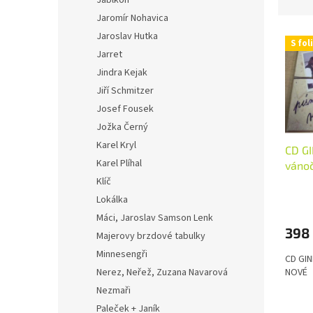
Jablkoň
z
Jaromír Nohavica
e
V
n
Jaroslav Hutka
S foli
ý
í
Jarret
p
p
Jindra Kejak
i
r
Jiří Schmitzer
s
o
Josef Fousek
p
d
r
Jožka Černý
u
o
k
Karel Kryl
CD GI
d
t
Karel Plíhal
váno
u
ů
Klíč
k
Lokálka
t
Máci, Jaroslav Samson Lenk
ů
398
Majerovy brzdové tabulky
Minnesengři
CD GIN
NOVÉ
Nerez, Neřež, Zuzana Navarová
Nezmaři
Paleček + Janík