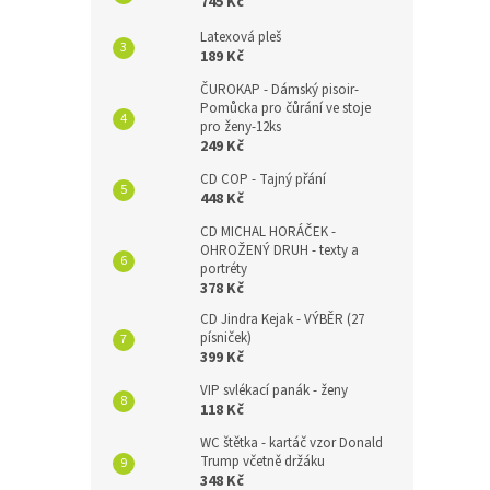
745 Kč
Latexová pleš
189 Kč
ČUROKAP - Dámský pisoir-
Pomůcka pro čůrání ve stoje
pro ženy-12ks
249 Kč
CD COP - Tajný přání
448 Kč
CD MICHAL HORÁČEK -
OHROŽENÝ DRUH - texty a
portréty
378 Kč
CD Jindra Kejak - VÝBĚR (27
písniček)
399 Kč
VIP svlékací panák - ženy
118 Kč
WC štětka - kartáč vzor Donald
Trump včetně držáku
348 Kč