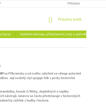
PODMÍNKY OCHRANY OSOBNÍCH ÚDAJŮ
DOPRAVA A PLATBA
Přihlášení
NÁKUPNÍ
Prázdný košík
KOŠÍK
hy bazar
Hudební nástroje, příslušenství, noty a zpěvníky
Ezote
m
997
na Příbramsku a od svého založení se věnuje autorské
ou. Její osobitý styl spojuje folk s prvky historické
 mandolína, housle či flétny, doplněných o repliky
ch nástrojů. Ginevra se často představuje v historických
dinečný zážitek z hudby i historie.