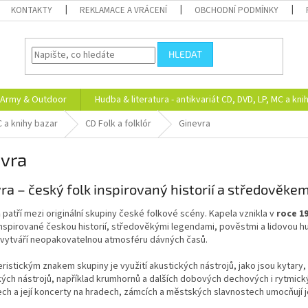
KONTAKTY
REKLAMACE A VRÁCENÍ
OBCHODNÍ PODMÍNKY
HLEDAT
Army & Outdoor
Hudba & literatura - antikvariát CD, DVD, LP, MC a kni
C a knihy bazar
CD Folk a folklór
Ginevra
evra
ra – český folk inspirovaný historií a středověke
a
patří mezi originální skupiny české folkové scény. Kapela vznikla v
roce 1
nspirované českou historií, středověkými legendami, pověstmi a lidovou hudb
 vytváří neopakovatelnou atmosféru dávných časů.
ristickým znakem skupiny je využití akustických nástrojů, jako jsou kytary,
kých nástrojů, například krumhornů a dalších dobových dechových i rytmický
h a její koncerty na hradech, zámcích a městských slavnostech umocňují je