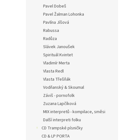
Pavel Dobeš
Pavel Žalman Lohonka
Pavlína Jíšová
Rabussa
Radůza
Slávek Janoušek
Spirituál Kvintet
Vladimír Merta
Vlasta Redl
Vlasta Třešňák
Vodňanský & Skoumal
Záviš - pornofolk
Zuzana Lapčíková
MIX interpretů - kompilace, směsi
Další interpreti folku
CD Trampské písničky
CD & LP PORTA