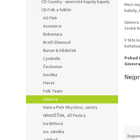
n
CD Country - americké kapely kapely
Mezi nej
e
CD Folk a folklór
balady, 
l
AG Flek
Ginevra 
Asonance
české h
Bokomara
V této k
Bratři Ebenové
bohatou
Burian & Dědeček
Pokud m
Cymbelín
Ginevra
Čechomor
Devítka
Nejpr
Fleret
Folk Team
Ginevra
Hana a Petr Ulrychovi, Javory
HRADIŠŤAN, Jiří Pavlica
Iva Bittová
Ř
Ivo Jahelka
a
Dopor