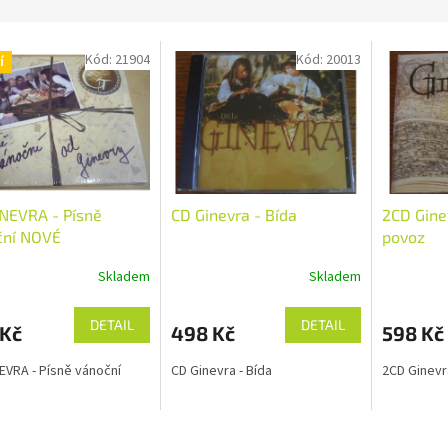
Kód:
21904
Kód:
20013
í
NEVRA - Písně
CD Ginevra - Bída
2CD Gine
ční NOVÉ
povoz
Skladem
Skladem
DETAIL
DETAIL
 Kč
498 Kč
598 Kč
EVRA - Písně vánoční
CD Ginevra - Bída
2CD Ginevr
O