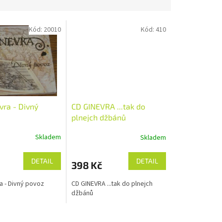
Kód:
20010
Kód:
410
vra - Divný
CD GINEVRA ...tak do
plnejch džbánů
Skladem
Skladem
DETAIL
DETAIL
398 Kč
a - Divný povoz
CD GINEVRA ...tak do plnejch
džbánů