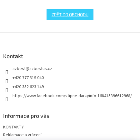
ZPĚT DO OBCHODU
Z
á
p
a
Kontakt
t
azbest
@
azbestus.cz
í
+420 777 319 040
+420 352 623 149
https://www.facebook.com/vtipne-darkyinfo-168415396612968/
Informace pro vás
KONTAKTY
Reklamace a vrácení