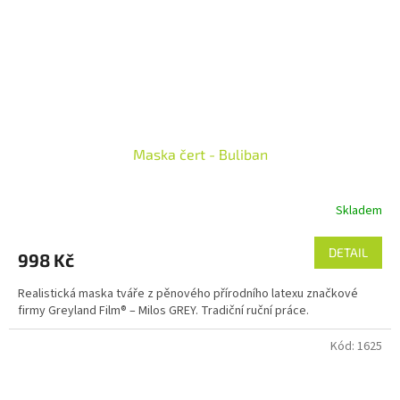
Maska čert - Buliban
Skladem
DETAIL
998 Kč
Realistická maska tváře z pěnového přírodního latexu značkové
firmy Greyland Film® – Milos GREY. Tradiční ruční práce.
Kód:
1625