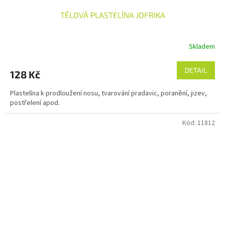
TĚLOVÁ PLASTELÍNA JOFRIKA
Skladem
DETAIL
128 Kč
Plastelína k prodloužení nosu, tvarování pradavic, poranění, jizev,
postřelení apod.
Kód:
11812