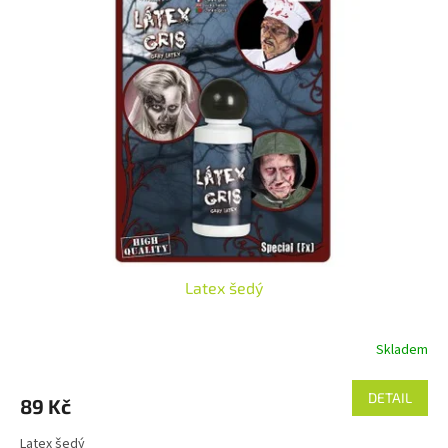
Latex šedý
Skladem
DETAIL
89 Kč
Latex šedý