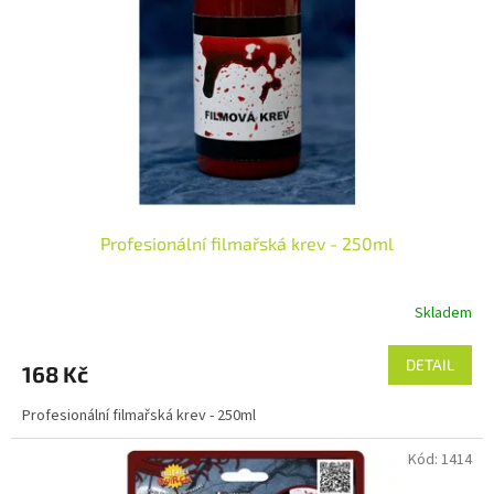
p
r
o
d
u
k
t
ů
Profesionální filmařská krev - 250ml
Skladem
DETAIL
168 Kč
Profesionální filmařská krev - 250ml
Kód:
1414