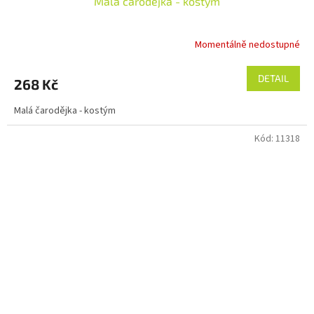
Malá čarodějka - kostým
Momentálně nedostupné
DETAIL
268 Kč
Malá čarodějka - kostým
Kód:
11318