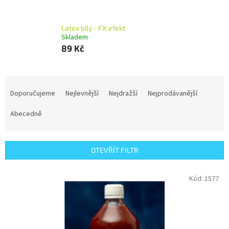
Latex bílý - FX efekt
Skladem
89 Kč
Ř
a
Doporučujeme
Nejlevnější
Nejdražší
Nejprodávanější
z
e
Abecedně
n
í
p
OTEVŘÍT FILTR
r
o
V
Kód:
1577
d
ý
u
p
k
i
t
s
ů