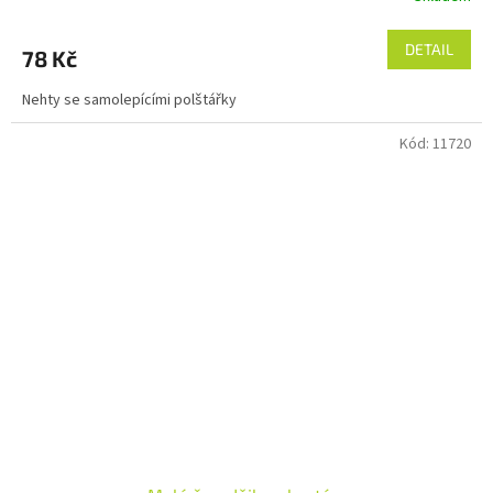
DETAIL
78 Kč
Nehty se samolepícími polštářky
Kód:
11720