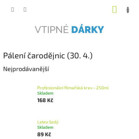
Přejít
NÁKUP
na
obsah
KOŠÍK
Pálení čarodějnic (30. 4.)
Nejprodávanější
Profesionální filmařská krev - 250ml
Skladem
168 Kč
Latex šedý
Skladem
89 Kč