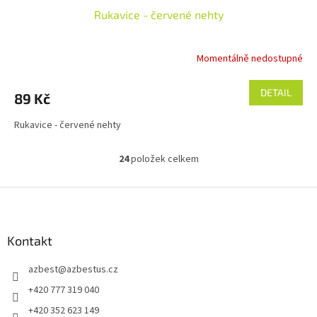
Rukavice - červené nehty
Momentálně nedostupné
DETAIL
89 Kč
Rukavice - červené nehty
24
položek celkem
O
v
l
Z
á
á
d
p
a
a
Kontakt
c
t
í
azbest
@
azbestus.cz
í
p
r
+420 777 319 040
v
+420 352 623 149
k