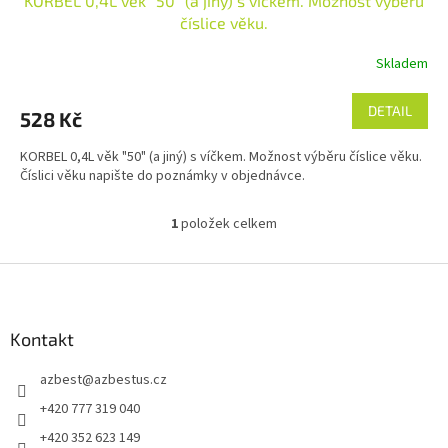
KORBEL 0,4L věk "50" (a jiný) s víčkem. Možnost výběru
číslice věku.
Skladem
DETAIL
528 Kč
KORBEL 0,4L věk "50" (a jiný) s víčkem. Možnost výběru číslice věku.
Číslici věku napište do poznámky v objednávce.
1
položek celkem
O
v
l
Z
á
á
d
p
a
a
Kontakt
c
t
í
azbest
@
azbestus.cz
í
p
r
+420 777 319 040
v
+420 352 623 149
k