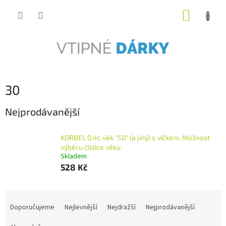
Přejít
NÁKUP
na
obsah
KOŠÍK
30
Nejprodávanější
KORBEL 0,4L věk "50" (a jiný) s víčkem. Možnost
výběru číslice věku.
Skladem
528 Kč
Ř
a
Doporučujeme
Nejlevnější
Nejdražší
Nejprodávanější
z