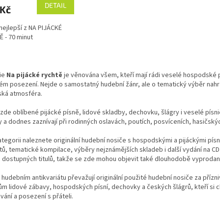
DETAIL
 Kč
nejlepší z NA PIJÁCKÉ
 - 70 minut
O
v
ie
Na pijácké rychtě
je věnována všem, kteří mají rádi veselé hospodské 
l
m posezení. Nejde o samostatný hudební žánr, ale o tematický výběr nahrá
á
ká atmosféra.
d
a
zde oblíbené pijácké písně, lidové skladby, dechovku, šlágry i veselé písn
c
y a dodnes zaznívají při rodinných oslavách, poutích, posvíceních, hasičskýc
í
p
ategorii naleznete originální hudební nosiče s hospodskými a pijáckými pís
r
tů, tematické kompilace, výběry nejznámějších skladeb i další vydání na 
v
ě dostupných titulů, takže se zde mohou objevit také dlouhodobě vyprodan
k
y
hudebním antikvariátu převažují originální použité hudební nosiče za přízn
v
ům lidové zábavy, hospodských písní, dechovky a českých šlágrů, kteří si
ý
vání a posezení s přáteli.
p
i
s