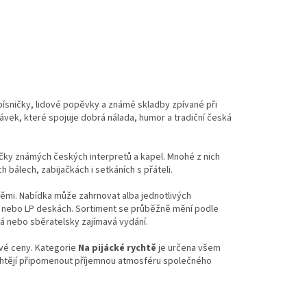
písničky, lidové popěvky a známé skladby zpívané při
vek, které spojuje dobrá nálada, humor a tradiční česká
ičky známých českých interpretů a kapel. Mnohé z nich
h bálech, zabijačkách i setkáních s přáteli.
němi. Nabídka může zahrnovat alba jednotlivých
CD nebo LP deskách. Sortiment se průběžně mění podle
á nebo sběratelsky zajímavá vydání.
ivé ceny. Kategorie
Na pijácké rychtě
je určena všem
 chtějí připomenout příjemnou atmosféru společného