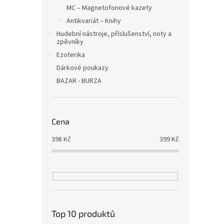
MC – Magnetofonové kazety
Antikvariát – Knihy
Hudební nástroje, příslušenství, noty a
zpěvníky
Ezoterika
Dárkové poukazy
BAZAR - BURZA
Cena
398
Kč
399
Kč
Top 10 produktů