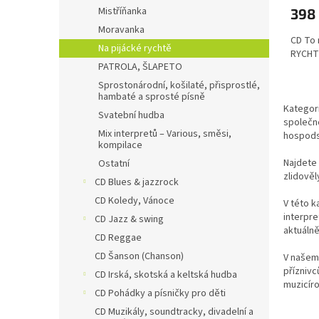
ů
Mistříňanka
398
Moravanka
CD To 
Na pijácké rychtě
RYCHTĚ
PATROLA, ŠLAPETO
Sprostonárodní, košilaté, přisprostlé,
hambaté a sprosté písně
Kategor
Svatební hudba
společné
Mix interpretů – Various, směsi,
hospods
kompilace
Najdete 
Ostatní
zlidověl
CD Blues & jazzrock
CD Koledy, Vánoce
V této k
interpre
CD Jazz & swing
aktuáln
CD Reggae
CD Šanson (Chanson)
V našem 
příznivc
CD Irská, skotská a keltská hudba
muzicíro
CD Pohádky a písničky pro děti
CD Muzikály, soundtracky, divadelní a