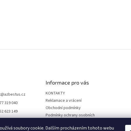
Informace pro vás
KONTAKTY
t
@
azbestus.cz
Reklamace a vrácení
77 319 040
Obchodní podmínky
52 623 149
Podmínky ochrany osobních
//www.facebook.co
údajů
ne-darkyinfo-16841
oužívá soubory cookie. Dalším procházením tohoto webu
Doprava a platba