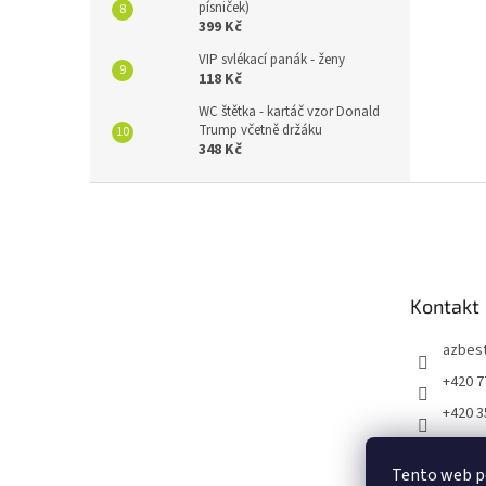
písniček)
399 Kč
VIP svlékací panák - ženy
118 Kč
WC štětka - kartáč vzor Donald
Trump včetně držáku
348 Kč
Z
á
p
a
t
Kontakt
í
azbes
+420 7
+420 3
https:
m/vtip
Tento web p