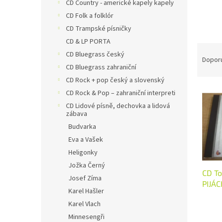
n
CD Country - americké kapely kapely
e
CD Folk a folklór
l
CD Trampské písničky
CD & LP PORTA
Ř
CD Bluegrass český
a
Dopor
CD Bluegrass zahraniční
z
e
CD Rock + pop český a slovenský
V
n
CD Rock & Pop – zahraniční interpreti
ý
í
CD Lidové písně, dechovka a lidová
p
p
zábava
i
r
Budvarka
s
o
Eva a Vašek
p
d
Heligonky
r
u
Jožka Černý
o
k
CD To
d
t
Josef Zíma
PIJÁC
u
ů
Karel Hašler
minu
k
Karel Vlach
t
Minnesengři