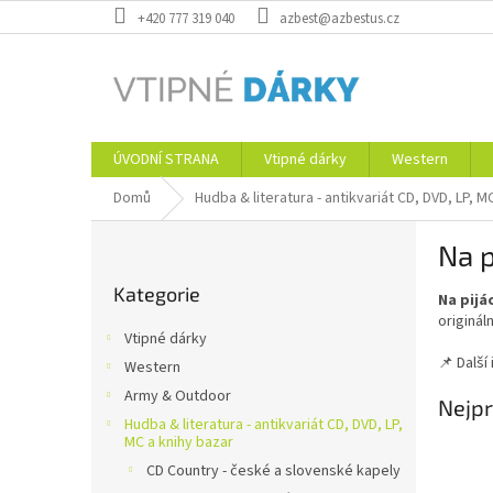
Přejít
+420 777 319 040
azbest@azbestus.cz
na
obsah
ÚVODNÍ STRANA
Vtipné dárky
Western
Domů
Hudba & literatura - antikvariát CD, DVD, LP, M
P
Na p
o
Přeskočit
s
Kategorie
kategorie
Na pijá
t
originál
r
Vtipné dárky
a
📌 Další
Western
n
Army & Outdoor
n
Nejpr
í
Hudba & literatura - antikvariát CD, DVD, LP,
MC a knihy bazar
p
CD Country - české a slovenské kapely
a