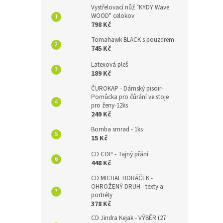
Vystřelovací nůž "KYDY Wave
WOOD" celokov
798 Kč
Tomahawk BLACK s pouzdrem
745 Kč
Latexová pleš
189 Kč
ČUROKAP - Dámský pisoir-
Pomůcka pro čůrání ve stoje
pro ženy-12ks
249 Kč
Bomba smrad - 1ks
15 Kč
CD COP - Tajný přání
448 Kč
CD MICHAL HORÁČEK -
OHROŽENÝ DRUH - texty a
portréty
378 Kč
CD Jindra Kejak - VÝBĚR (27