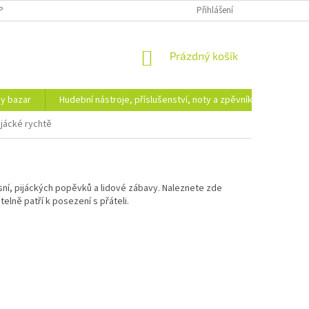
PODMÍNKY OCHRANY OSOBNÍCH ÚDAJŮ
DOPRAVA A PLATBA
Přihlášení
NÁKUPNÍ
Prázdný košík
KOŠÍK
hy bazar
Hudební nástroje, příslušenství, noty a zpěvníky
Ezote
ijácké rychtě
ní, pijáckých popěvků a lidové zábavy. Naleznete zde
elně patří k posezení s přáteli.