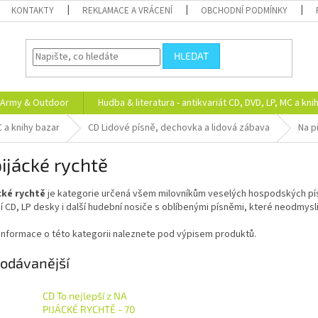
KONTAKTY
REKLAMACE A VRÁCENÍ
OBCHODNÍ PODMÍNKY
HLEDAT
Army & Outdoor
Hudba & literatura - antikvariát CD, DVD, LP, MC a kni
C a knihy bazar
CD Lidové písně, dechovka a lidová zábava
Na p
ijácké rychtě
cké rychtě
je kategorie určená všem milovníkům veselých hospodských pís
ní CD, LP desky i další hudební nosiče s oblíbenými písněmi, které neodmyslit
 informace o této kategorii naleznete pod výpisem produktů.
odávanější
CD To nejlepší z NA
PIJÁCKÉ RYCHTĚ - 70