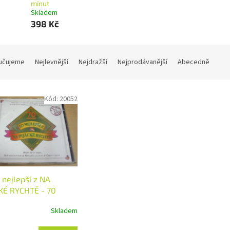
minut
Skladem
398 Kč
učujeme
Nejlevnější
Nejdražší
Nejprodávanější
Abecedně
Kód:
20052
 nejlepší z NA
KÉ RYCHTĚ - 70
t
Skladem