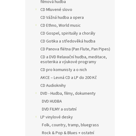
filmová hudba
CD Mluvené slovo
CD Vážná hudba a opera
CD Ethno, World music
CD Gospel, spirituály a chorály
CD Gotika a středověká hudba
CD Panova flétna (Pan Flute, Pan Pipes)
CD a DVD Relaxační hudba, meditace,
esoterika a výukové programy
CD pro komunisty a o nich
AKCE – Levná CD a LP do 200 Kč
CD Audioknihy
DVD - Hudba, filmy, dokumenty
DVD HUDBA
DVD FILMY a ostatní
LP vinylové desky
Folk, country, tramp, bluegrass
Rock & Pop & Blues + ostatní