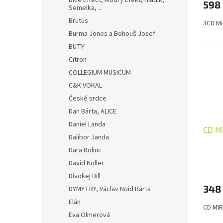
Blue Effect, Modrý Efekt, Hladík,
598
Semelka, ...
Brutus
3CD Mi
Burma Jones a Bohouš Josef
BUTY
Citron
COLLEGIUM MUSICUM
C&K VOKAL
České srdce
Dan Bárta, ALICE
Daniel Landa
CD M
Dalibor Janda
Dara Rolinc
David Koller
Divokej Bill
348
DYMYTRY, Václav Noid Bárta
Elán
CD MIR
Eva Olmerová