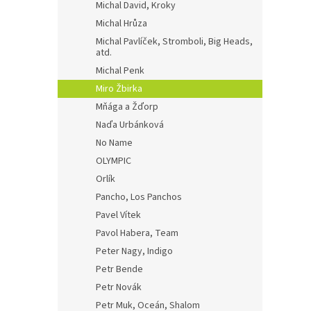
Michal David, Kroky
Michal Hrůza
Michal Pavlíček, Stromboli, Big Heads,
atd.
Michal Penk
Miro Žbirka
Mňága a Žďorp
Naďa Urbánková
No Name
OLYMPIC
Orlík
Pancho, Los Panchos
Pavel Vítek
Pavol Habera, Team
Peter Nagy, Indigo
Petr Bende
Petr Novák
Petr Muk, Oceán, Shalom