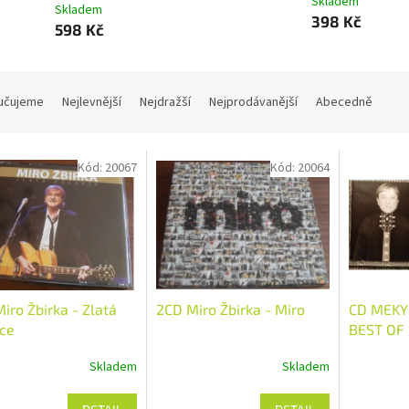
Skladem
Skladem
398 Kč
598 Kč
učujeme
Nejlevnější
Nejdražší
Nejprodávanější
Abecedně
Kód:
20067
Kód:
20064
iro Žbirka - Zlatá
2CD Miro Žbirka - Miro
CD MEKY 
ce
BEST OF 
Skladem
Skladem