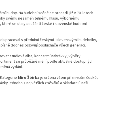
ní hudby. Na hudební scéně se prosadil již v 70. letech
 Díky svému nezaměnitelnému hlasu, výbornému
í, které se staly součástí české i slovenské hudební
olupracoval s předními českými i slovenskými hudebníky,
ho písně dodnes oslovují posluchače všech generací.
rnovat studiová alba, koncertní nahrávky, výběry
. Sortiment se průběžně mění podle aktuálně dostupných
eněná vydání.
. Kategorie
Miro Žbirka
je určena všem příznivcům české,
rávky jednoho z největších zpěváků a skladatelů naší