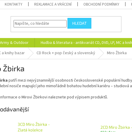
KONTAKTY
REKLAMACE A VRÁCENÍ
OBCHODNÍ PODMÍNKY
HLEDAT
Army & Outdoor
Hudba & literatura - antikvariát CD, DVD, LP, MC a kni
C a knihy bazar
CD Rock + pop český a slovenský
Miro Žbirka
 Žbirka
irka
patří mezi nejvýznamnější osobnosti československé populární hudby. V
dební nosiče mapující jeho mimořádně bohatou hudební kariéru – studiová al
 informace o Mirovi Žbirkovi naleznete pod výpisem produktů.
odávanější
3CD Miro Žbirka -
2CD Miro Žbirka 
Zlatá kolekce