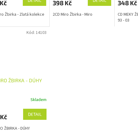
DETAIL
DETAIL
 Kč
398 Kč
348 Kč
ro Žbirka - Zlatá kolekce
2CD Miro Žbirka - Miro
CD MEKY ŽB
93 - 03
Kód:
14103
IRO ŽBIRKA - DÚHY
Skladem
DETAIL
 Kč
O ŽBIRKA - DÚHY