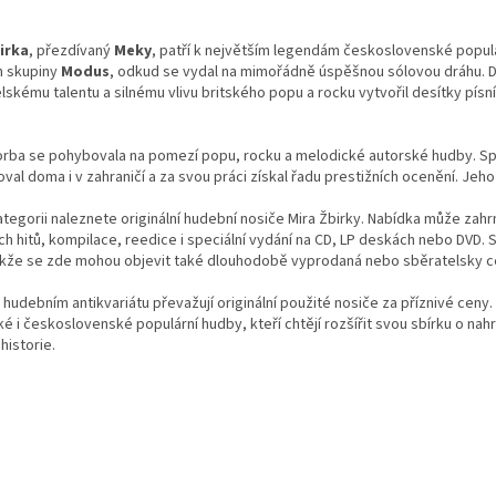
O
v
irka
, přezdívaný
Meky
, patří k největším legendám československé populár
l
n skupiny
Modus
, odkud se vydal na mimořádně úspěšnou sólovou dráhu.
á
lskému talentu a silnému vlivu britského popu a rocku vytvořil desítky písn
d
a
c
orba se pohybovala na pomezí popu, rocku a melodické autorské hudby. Sp
í
val doma i v zahraničí a za svou práci získal řadu prestižních ocenění. Je
p
r
ategorii naleznete originální hudební nosiče Mira Žbirky. Nabídka může zah
v
ch hitů, kompilace, reedice i speciální vydání na CD, LP deskách nebo DVD
k
 takže se zde mohou objevit také dlouhodobě vyprodaná nebo sběratelsky c
y
v
hudebním antikvariátu převažují originální použité nosiče za příznivé ceny
ý
é i československé populární hudby, kteří chtějí rozšířit svou sbírku o nah
p
historie.
i
s
u