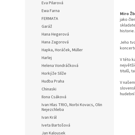
Eva Pilarová
Ewa Farna
Miro Žb
FERMATA
jako čle
skladate
Garáž
historie.
Hana Hegerová
Hana Zagorová
Jeho tv
koncerto
Hapka, Horáček, Müller
Harlej
V této k
největší
Helena Vondráčková
titulů,
Horkýže Slíže
Hudba Praha
V našem 
slovensk
Chinaski
hudební 
Ilona Csáková
Ivan Hlas TRIO, Norbi Kovacs, Olin
Nejezchleba
Ivan Král
Iveta Bartošová
Jan Kalousek