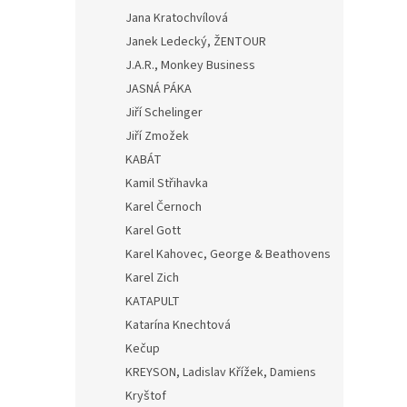
Jana Kratochvílová
Janek Ledecký, ŽENTOUR
J.A.R., Monkey Business
JASNÁ PÁKA
Jiří Schelinger
Jiří Zmožek
KABÁT
Kamil Střihavka
Karel Černoch
Karel Gott
Karel Kahovec, George & Beathovens
Karel Zich
KATAPULT
Katarína Knechtová
Kečup
KREYSON, Ladislav Křížek, Damiens
Kryštof