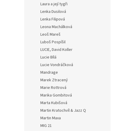
Laura a její tygři
Lenka Dusilová
Lenka Filipová
Leona Machálková
Leoš Mareš
Luboš Pospíšil
LUCIE, David Koller
Lucie Bílá
Lucie Vondráčková
Mandrage
Marek Ztracený
Marie Rottrová
Marika Gombitová
Marta Kubišová
Martin Kratochvíl & Jazz Q
Martin Maxa
MIG 21