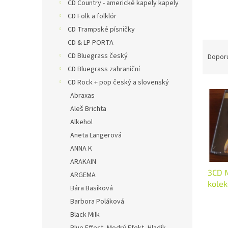
n
CD Country - americké kapely kapely
e
CD Folk a folklór
l
CD Trampské písničky
CD & LP PORTA
Ř
a
CD Bluegrass český
Dopor
z
CD Bluegrass zahraniční
e
CD Rock + pop český a slovenský
V
n
Abraxas
ý
í
Aleš Brichta
p
p
i
Alkehol
r
s
o
Aneta Langerová
p
d
ANNA K
r
u
ARAKAIN
o
k
3CD M
ARGEMA
d
t
kolek
Bára Basiková
u
ů
k
Barbora Poláková
t
Black Milk
ů