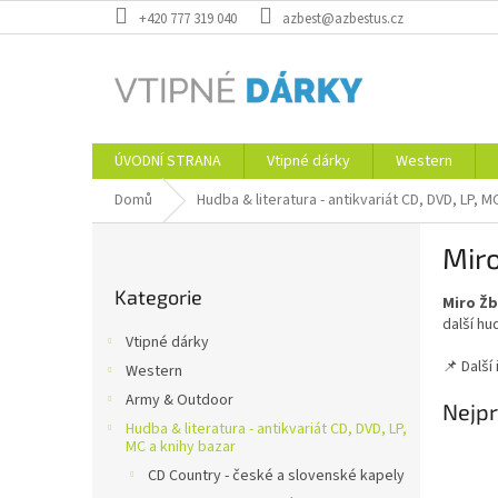
Přejít
+420 777 319 040
azbest@azbestus.cz
na
obsah
ÚVODNÍ STRANA
Vtipné dárky
Western
Domů
Hudba & literatura - antikvariát CD, DVD, LP, M
P
Miro
o
Přeskočit
s
Kategorie
kategorie
Miro Žb
t
další hu
r
Vtipné dárky
a
📌 Další
Western
n
Army & Outdoor
n
Nejpr
í
Hudba & literatura - antikvariát CD, DVD, LP,
MC a knihy bazar
p
CD Country - české a slovenské kapely
a