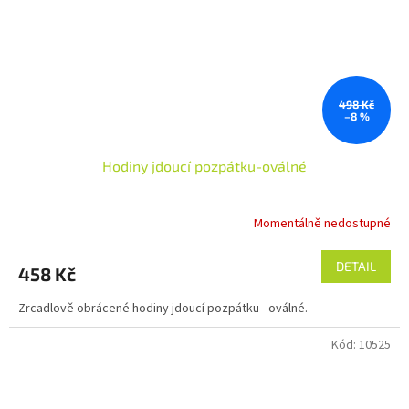
498 Kč
–8 %
Hodiny jdoucí pozpátku-oválné
Momentálně nedostupné
DETAIL
458 Kč
Zrcadlově obrácené hodiny jdoucí pozpátku - oválné.
Kód:
10525