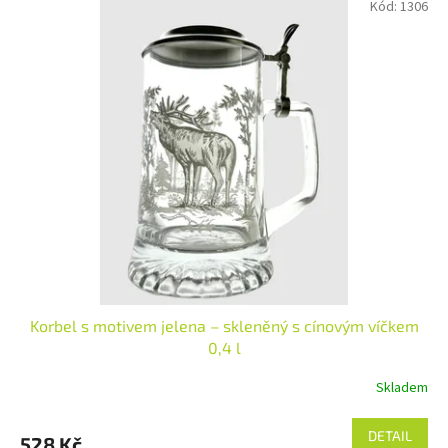
Kód:
1306
Korbel s motivem jelena – skleněný s cínovým víčkem
0,4 l
Skladem
DETAIL
528 Kč