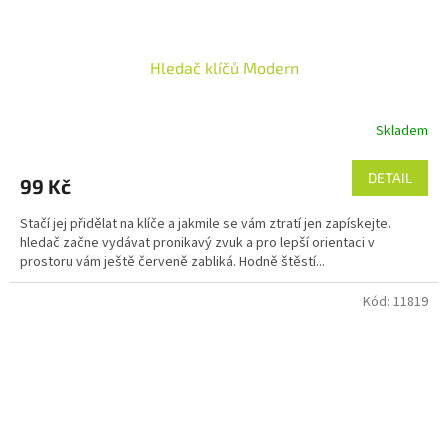
Hledač klíčů Modern
Skladem
DETAIL
99 Kč
Stačí jej přidělat na klíče a jakmile se vám ztratí jen zapískejte.
hledač začne vydávat pronikavý zvuk a pro lepší orientaci v
prostoru vám ještě červeně zabliká. Hodně štěstí...
Kód:
11819