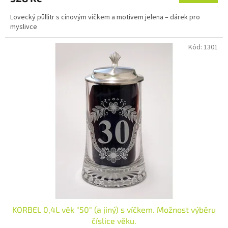
Lovecký půllitr s cínovým víčkem a motivem jelena – dárek pro
myslivce
Kód:
1301
KORBEL 0,4L věk "50" (a jiný) s víčkem. Možnost výběru
číslice věku.