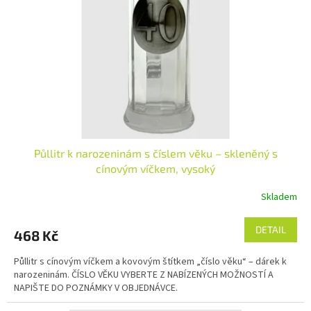
p
r
o
d
u
k
t
ů
Půllitr k narozeninám s číslem věku – skleněný s
cínovým víčkem, vysoký
Skladem
DETAIL
468 Kč
Půllitr s cínovým víčkem a kovovým štítkem „číslo věku“ – dárek k
narozeninám. ČÍSLO VĚKU VYBERTE Z NABÍZENÝCH MOŽNOSTÍ A
NAPIŠTE DO POZNÁMKY V OBJEDNÁVCE.