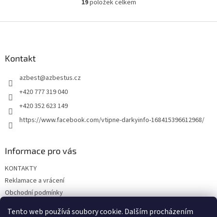
19
položek celkem
O
v
l
Z
á
á
d
p
a
a
Kontakt
c
t
í
azbest
@
azbestus.cz
í
p
r
+420 777 319 040
v
+420 352 623 149
k
y
https://www.facebook.com/vtipne-darkyinfo-168415396612968/
v
ý
p
Informace pro vás
i
s
KONTAKTY
u
Reklamace a vrácení
Obchodní podmínky
Podmínky ochrany osobních údajů
Tento web používá soubory cookie. Dalším procházením