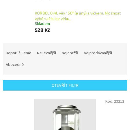
KORBEL 0,4L věk "50" (a jiný) s víčkem. Možnost
výběru číslice věku.
Skladem
528 Kč
Ř
a
Doporučujeme
Nejlevnější
Nejdražší
Nejprodávanější
z
e
Abecedně
n
í
p
OTEVŘÍT FILTR
r
o
V
Kód:
23212
d
ý
u
p
k
i
t
s
ů