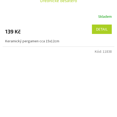
Úřednické desatero
Skladem
DETAIL
139 Kč
Keramický pergamen cca 15x12cm
Kód:
11838