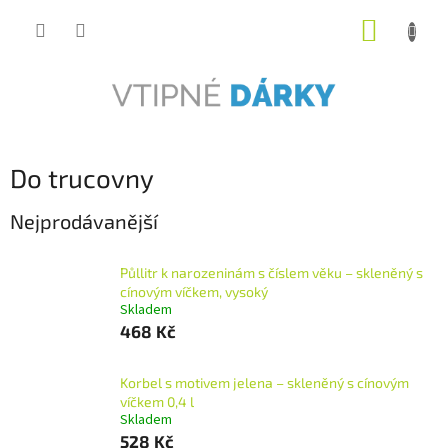
Přejít
NÁKUP
na
obsah
KOŠÍK
Do trucovny
Nejprodávanější
Půllitr k narozeninám s číslem věku – skleněný s
cínovým víčkem, vysoký
Skladem
468 Kč
Korbel s motivem jelena – skleněný s cínovým
víčkem 0,4 l
Skladem
528 Kč