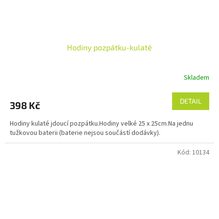
Hodiny pozpátku-kulaté
Skladem
Průměrné
hodnocení
produktu
DETAIL
398 Kč
je
5,0
Hodiny kulaté jdoucí pozpátku.Hodiny velké 25 x 25cm.Na jednu
z
tužkovou baterii (baterie nejsou součástí dodávky).
5
hvězdiček.
Kód:
10134