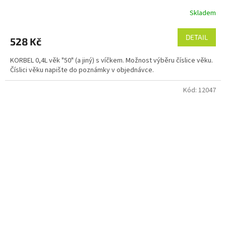
Skladem
DETAIL
528 Kč
KORBEL 0,4L věk "50" (a jiný) s víčkem. Možnost výběru číslice věku.
Číslici věku napište do poznámky v objednávce.
Kód:
12047