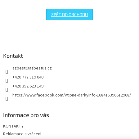
ZPĚT DO OBCHODU
Z
á
p
a
Kontakt
t
azbest
@
azbestus.cz
í
+420 777 319 040
+420 352 623 149
https://www.facebook.com/vtipne-darkyinfo-168415396612968/
Informace pro vás
KONTAKTY
Reklamace a vrácení