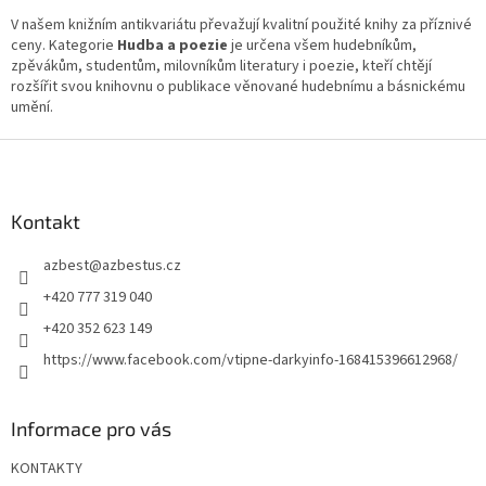
u
V našem knižním antikvariátu převažují kvalitní použité knihy za příznivé
ceny. Kategorie
Hudba a poezie
je určena všem hudebníkům,
zpěvákům, studentům, milovníkům literatury i poezie, kteří chtějí
rozšířit svou knihovnu o publikace věnované hudebnímu a básnickému
umění.
Z
á
p
a
Kontakt
t
azbest
@
azbestus.cz
í
+420 777 319 040
+420 352 623 149
https://www.facebook.com/vtipne-darkyinfo-168415396612968/
Informace pro vás
KONTAKTY