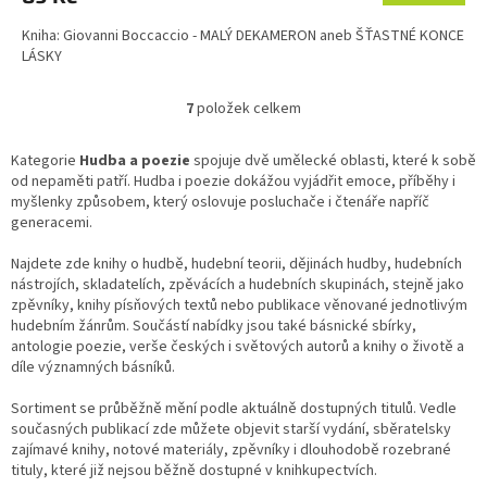
Kniha: Giovanni Boccaccio - MALÝ DEKAMERON aneb ŠŤASTNÉ KONCE
LÁSKY
7
položek celkem
O
v
l
Kategorie
Hudba a poezie
spojuje dvě umělecké oblasti, které k sobě
á
od nepaměti patří. Hudba i poezie dokážou vyjádřit emoce, příběhy i
d
myšlenky způsobem, který oslovuje posluchače i čtenáře napříč
a
generacemi.
c
í
Najdete zde knihy o hudbě, hudební teorii, dějinách hudby, hudebních
p
nástrojích, skladatelích, zpěvácích a hudebních skupinách, stejně jako
r
zpěvníky, knihy písňových textů nebo publikace věnované jednotlivým
v
hudebním žánrům. Součástí nabídky jsou také básnické sbírky,
k
antologie poezie, verše českých i světových autorů a knihy o životě a
y
díle významných básníků.
v
ý
Sortiment se průběžně mění podle aktuálně dostupných titulů. Vedle
p
současných publikací zde můžete objevit starší vydání, sběratelsky
i
zajímavé knihy, notové materiály, zpěvníky i dlouhodobě rozebrané
s
tituly, které již nejsou běžně dostupné v knihkupectvích.