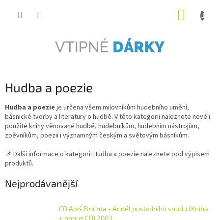
Přejít
NÁKUP
na
obsah
KOŠÍK
Hudba a poezie
Hudba a poezie
je určena všem milovníkům hudebního umění,
básnické tvorby a literatury o hudbě. V této kategorii naleznete nové i
použité knihy věnované hudbě, hudebníkům, hudebním nástrojům,
zpěvníkům, poezii i významným českým a světovým básníkům.
📌 Další informace o kategorii Hudba a poezie naleznete pod výpisem
produktů.
Nejprodávanější
CD Aleš Brichta - Anděl posledního soudu (Kniha
+ bonus CD) 2003