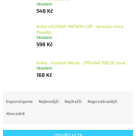
Skladem
548 Kč
Kniha LEGENDA JMÉNEM COP - Jaroslav Vince
Pospíšil
Skladem
598 Kč
Kniha - Vladimír Merta - ZPÍVANÁ POEZIE nová
Skladem
168 Kč
Ř
a
Doporučujeme
Nejlevnější
Nejdražší
Nejprodávanější
z
e
Abecedně
n
í
p
OTEVŘÍT FILTR