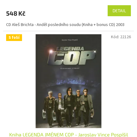
DETAIL
548 Kč
CD Aleš Brichta - Anděl posledního soudu (Kniha + bonus CD) 2003
Kód:
22126
S folií
Kniha LEGENDA JMÉNEM COP - Jaroslav Vince Pospíšil