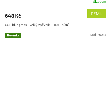
Skladem
Průměrné
hodnocení
produktu
DETAIL
648 Kč
je
5,0
COP bluegrass - Velký zpěvník - 100+1 písní
z
5
Kód:
20034
hvězdiček.
Novinka