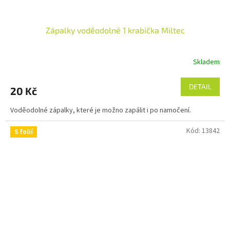
Zápalky voděodolné 1 krabička Miltec
Skladem
DETAIL
20 Kč
Voděodolné zápalky, které je možno zapálit i po namočení.
Kód:
13842
S folií