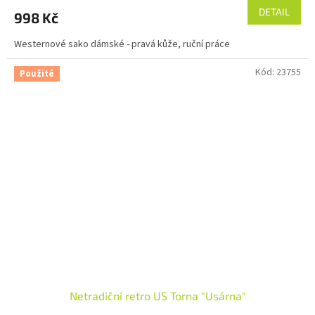
DETAIL
998 Kč
Westernové sako dámské - pravá kůže, ruční práce
Kód:
23755
Použité
Netradiční retro US Torna "Usárna"