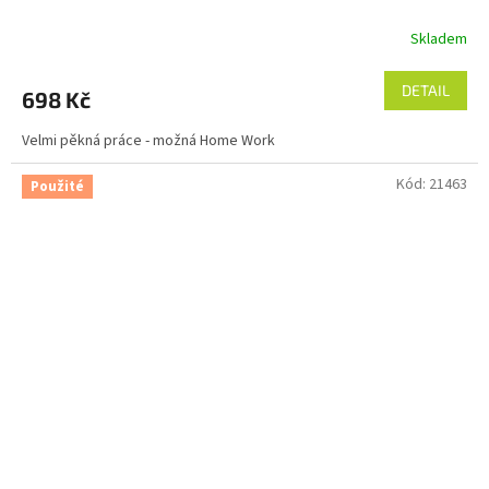
Skladem
DETAIL
698 Kč
Velmi pěkná práce - možná Home Work
Kód:
21463
Použité