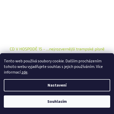
CD V HOSPODĚ 15 - ...nejrozvernější trampské písně
Tento web používá soubory cookie. Dalším procházením
Skladem
tohoto webu vyjadřujete souhlas s jejich používáním. Více
informací
zde
.
DETAIL
98 Kč
Nastavení
CD V HOSPODĚ 15 - ...nejrozvernější trampské písně
Kód:
13833
S folií
Souhlasím