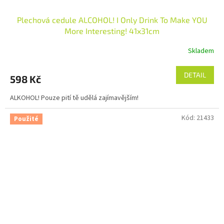
Plechová cedule ALCOHOL! I Only Drink To Make YOU
More Interesting! 41x31cm
Skladem
DETAIL
598 Kč
ALKOHOL! Pouze pití tě udělá zajímavějším!
Kód:
21433
Použité