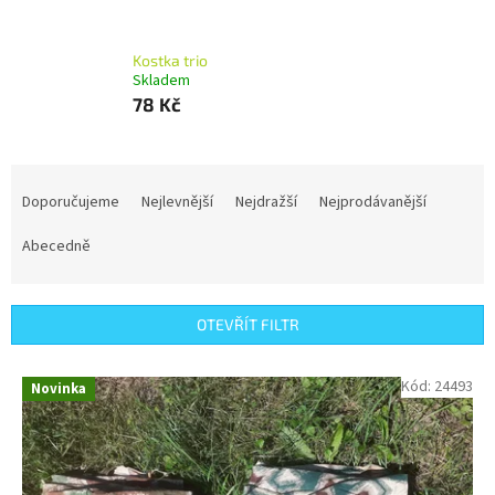
Kostka trio
Skladem
78 Kč
Ř
a
Doporučujeme
Nejlevnější
Nejdražší
Nejprodávanější
z
e
Abecedně
n
í
p
OTEVŘÍT FILTR
r
o
V
Kód:
24493
Novinka
d
ý
u
p
k
i
t
s
ů