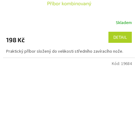
Příbor kombinovaný
Skladem
DETAIL
198 Kč
Praktický příbor složený do velikosti středního zavíracího nože.
Kód:
19684