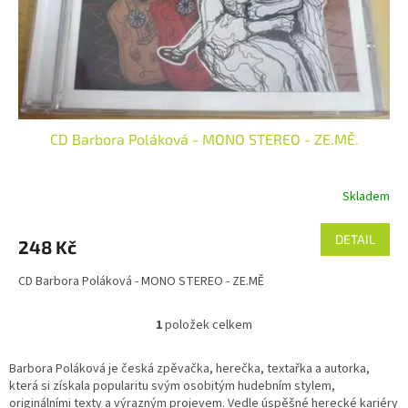
d
u
k
t
ů
CD Barbora Poláková - MONO STEREO - ZE.MĚ.
Skladem
DETAIL
248 Kč
CD Barbora Poláková - MONO STEREO - ZE.MĚ
1
položek celkem
O
v
l
Barbora Poláková je česká zpěvačka, herečka, textařka a autorka,
á
která si získala popularitu svým osobitým hudebním stylem,
d
originálními texty a výrazným projevem. Vedle úspěšné herecké kariéry