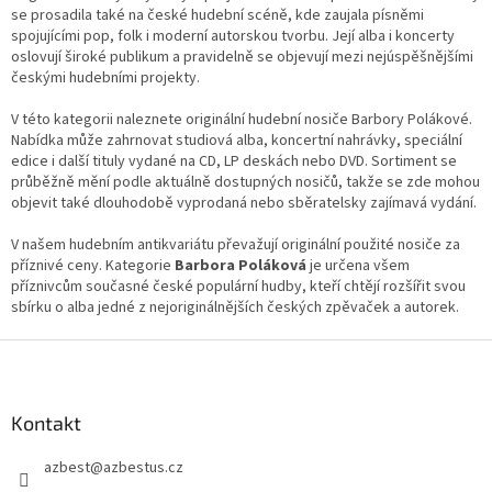
a
se prosadila také na české hudební scéně, kde zaujala písněmi
c
spojujícími pop, folk i moderní autorskou tvorbu. Její alba i koncerty
í
oslovují široké publikum a pravidelně se objevují mezi nejúspěšnějšími
p
českými hudebními projekty.
r
v
V této kategorii naleznete originální hudební nosiče Barbory Polákové.
k
Nabídka může zahrnovat studiová alba, koncertní nahrávky, speciální
y
edice i další tituly vydané na CD, LP deskách nebo DVD. Sortiment se
v
průběžně mění podle aktuálně dostupných nosičů, takže se zde mohou
ý
objevit také dlouhodobě vyprodaná nebo sběratelsky zajímavá vydání.
p
i
V našem hudebním antikvariátu převažují originální použité nosiče za
s
příznivé ceny. Kategorie
Barbora Poláková
je určena všem
u
příznivcům současné české populární hudby, kteří chtějí rozšířit svou
sbírku o alba jedné z nejoriginálnějších českých zpěvaček a autorek.
Z
á
p
a
Kontakt
t
azbest
@
azbestus.cz
í