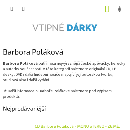
Přejít
NÁKUP
na
obsah
KOŠÍK
Barbora Poláková
Barbora Poláková
patří mezi nejvýraznější české zpěvačky, herečky
a autorky současnosti. V této kategorii naleznete originální CD, LP
desky, DVD i další hudební nosiče mapující její autorskou tvorbu,
studiová alba i další vydání.
📌 Další informace o Barboře Polákové naleznete pod výpisem
produktů.
Nejprodávanější
CD Barbora Poláková - MONO STEREO - ZE.MĚ.