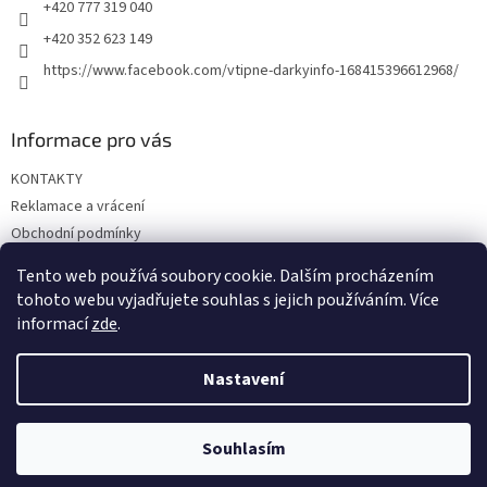
+420 777 319 040
+420 352 623 149
https://www.facebook.com/vtipne-darkyinfo-168415396612968/
Informace pro vás
KONTAKTY
Reklamace a vrácení
Obchodní podmínky
Podmínky ochrany osobních údajů
Tento web používá soubory cookie. Dalším procházením
Doprava a platba
tohoto webu vyjadřujete souhlas s jejich používáním. Více
informací
zde
.
Nastavení
Vytvořil Shoptet
Souhlasím
Copyright 2026
Vtipné dárky
. Všechna práva vyhrazena.