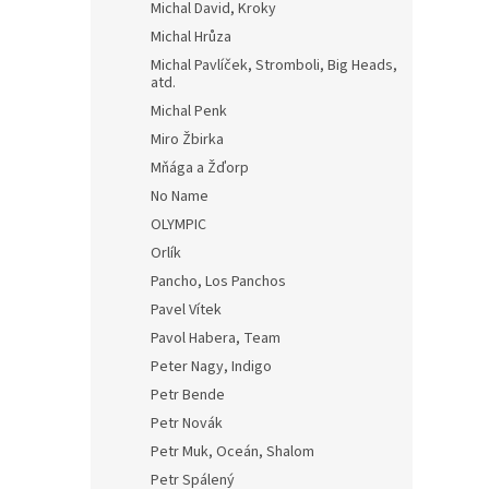
Michal David, Kroky
Michal Hrůza
Michal Pavlíček, Stromboli, Big Heads,
atd.
Michal Penk
Miro Žbirka
Mňága a Žďorp
No Name
OLYMPIC
Orlík
Pancho, Los Panchos
Pavel Vítek
Pavol Habera, Team
Peter Nagy, Indigo
Petr Bende
Petr Novák
Petr Muk, Oceán, Shalom
Petr Spálený