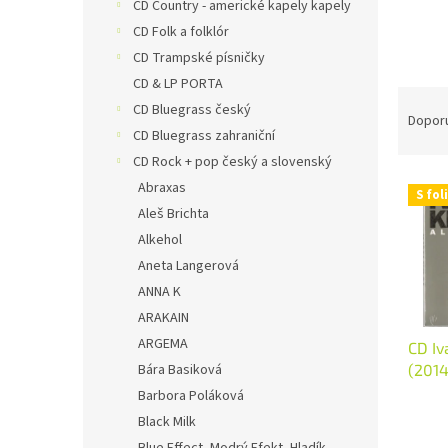
n
CD Country - americké kapely kapely
e
CD Folk a folklór
l
CD Trampské písničky
CD & LP PORTA
Ř
CD Bluegrass český
a
Dopor
CD Bluegrass zahraniční
z
e
CD Rock + pop český a slovenský
V
n
Abraxas
S foli
ý
í
Aleš Brichta
p
p
Alkehol
i
r
Aneta Langerová
s
o
ANNA K
p
d
r
u
ARAKAIN
o
k
ARGEMA
CD Iv
d
t
Bára Basiková
(2014
u
ů
Barbora Poláková
k
Black Milk
t