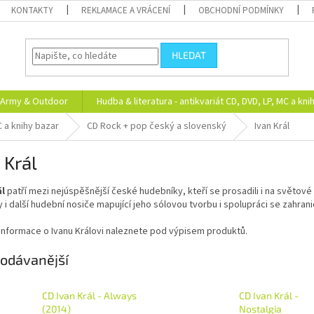
KONTAKTY
REKLAMACE A VRÁCENÍ
OBCHODNÍ PODMÍNKY
HLEDAT
Army & Outdoor
Hudba & literatura - antikvariát CD, DVD, LP, MC a kni
C a knihy bazar
CD Rock + pop český a slovenský
Ivan Král
 Král
ál
patří mezi nejúspěšnější české hudebníky, kteří se prosadili i na světové 
 i další hudební nosiče mapující jeho sólovou tvorbu i spolupráci se zahra
 informace o Ivanu Královi naleznete pod výpisem produktů.
odávanější
CD Ivan Král - Always
CD Ivan Král -
(2014)
Nostalgia