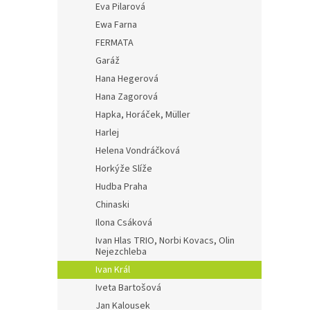
Eva Pilarová
Ewa Farna
FERMATA
Garáž
Hana Hegerová
Hana Zagorová
Hapka, Horáček, Müller
Harlej
Helena Vondráčková
Horkýže Slíže
Hudba Praha
Chinaski
Ilona Csáková
Ivan Hlas TRIO, Norbi Kovacs, Olin
Nejezchleba
Ivan Král
Iveta Bartošová
Jan Kalousek