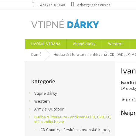
Přejít
+420 777 319 040
azbest@azbestus.cz
na
obsah
ÚVODNÍ STRANA
Vtipné dárky
Western
Domů
Hudba & literatura - antikvariát CD, DVD, LP, M
P
Ivan
o
Přeskočit
s
Kategorie
kategorie
Ivan Kr
t
LP desky
r
Vtipné dárky
a
📌 Další
Western
n
Army & Outdoor
n
Nejpr
í
Hudba & literatura - antikvariát CD, DVD, LP,
MC a knihy bazar
p
CD Country - české a slovenské kapely
a