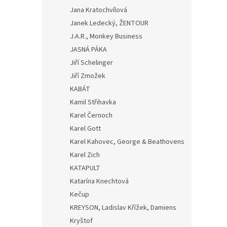
Jana Kratochvílová
Janek Ledecký, ŽENTOUR
J.A.R., Monkey Business
JASNÁ PÁKA
Jiří Schelinger
Jiří Zmožek
KABÁT
Kamil Střihavka
Karel Černoch
Karel Gott
Karel Kahovec, George & Beathovens
Karel Zich
KATAPULT
Katarína Knechtová
Kečup
KREYSON, Ladislav Křížek, Damiens
Kryštof