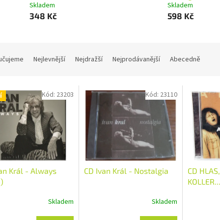
Skladem
Skladem
348 Kč
598 Kč
učujeme
Nejlevnější
Nejdražší
Nejprodávanější
Abecedně
Kód:
23203
Kód:
23110
í
an Král - Always
CD Ivan Král - Nostalgia
CD HLAS,
)
KOLLER...
Skladem
Skladem