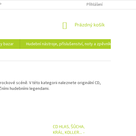
PODMÍNKY OCHRANY OSOBNÍCH ÚDAJŮ
DOPRAVA A PLATBA
Přihlášení
NÁKUPNÍ
Prázdný košík
KOŠÍK
hy bazar
Hudební nástroje, příslušenství, noty a zpěvníky
Ezote
rockové scéně. V této kategorii naleznete originální CD,
ničními hudebními legendami.
CD HLAS, ŠŮCHA,
KRÁL, KOLLER... -