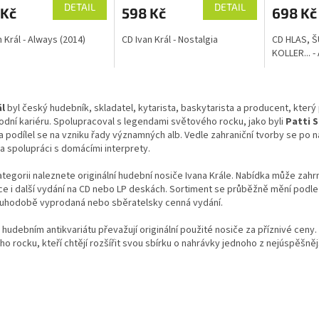
DETAIL
DETAIL
 Kč
598 Kč
698 Kč
 Král - Always (2014)
CD Ivan Král - Nostalgia
CD HLAS, Š
KOLLER... -
O
v
ál
byl český hudebník, skladatel, kytarista, baskytarista a producent, kte
l
dní kariéru. Spolupracoval s legendami světového rocku, jako byli
Patti 
á
 a podílel se na vzniku řady významných alb. Vedle zahraniční tvorby se po 
d
 a spolupráci s domácími interprety.
a
c
ategorii naleznete originální hudební nosiče Ivana Krále. Nabídka může zahr
í
e i další vydání na CD nebo LP deskách. Sortiment se průběžně mění podle
p
ouhodobě vyprodaná nebo sběratelsky cenná vydání.
r
v
hudebním antikvariátu převažují originální použité nosiče za příznivé ceny
k
o rocku, kteří chtějí rozšířit svou sbírku o nahrávky jednoho z nejúspěšn
y
v
ý
p
i
s