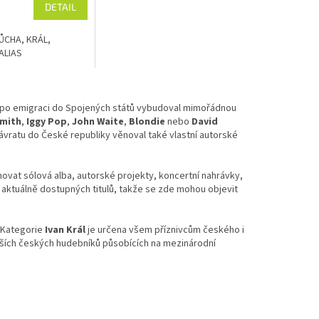
DETAIL
ŮCHA, KRÁL,
 ALIAS
rý po emigraci do Spojených států vybudoval mimořádnou
Smith
,
Iggy Pop
,
John Waite
,
Blondie
nebo
David
návratu do České republiky věnoval také vlastní autorské
novat sólová alba, autorské projekty, koncertní nahrávky,
 aktuálně dostupných titulů, takže se zde mohou objevit
. Kategorie
Ivan Král
je určena všem příznivcům českého i
ějších českých hudebníků působících na mezinárodní