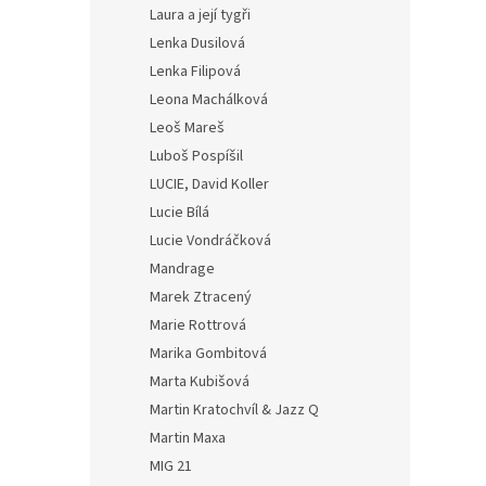
Laura a její tygři
Lenka Dusilová
Lenka Filipová
Leona Machálková
Leoš Mareš
Luboš Pospíšil
LUCIE, David Koller
Lucie Bílá
Lucie Vondráčková
Mandrage
Marek Ztracený
Marie Rottrová
Marika Gombitová
Marta Kubišová
Martin Kratochvíl & Jazz Q
Martin Maxa
MIG 21