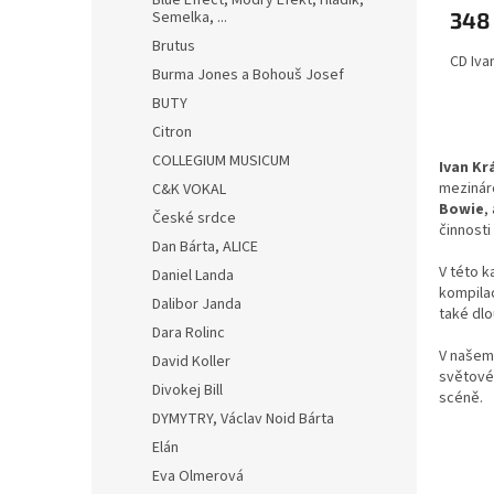
ů
Blue Effect, Modrý Efekt, Hladík,
Semelka, ...
348
Brutus
CD Ivan
Burma Jones a Bohouš Josef
BUTY
Citron
COLLEGIUM MUSICUM
Ivan Kr
mezináro
C&K VOKAL
Bowie
,
České srdce
činnosti
Dan Bárta, ALICE
V této k
Daniel Landa
kompilac
Dalibor Janda
také dl
Dara Rolinc
V našem 
David Koller
světovéh
Divokej Bill
scéně.
DYMYTRY, Václav Noid Bárta
Elán
Eva Olmerová