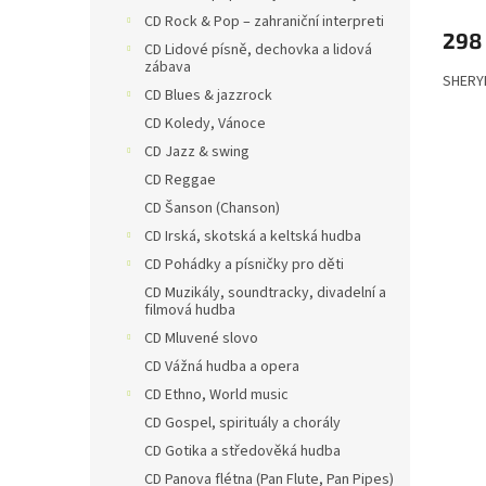
ů
CD Rock & Pop – zahraniční interpreti
298
CD Lidové písně, dechovka a lidová
zábava
SHERY
CD Blues & jazzrock
CD Koledy, Vánoce
CD Jazz & swing
CD Reggae
CD Šanson (Chanson)
CD Irská, skotská a keltská hudba
CD Pohádky a písničky pro děti
CD Muzikály, soundtracky, divadelní a
filmová hudba
CD Mluvené slovo
CD Vážná hudba a opera
CD Ethno, World music
CD Gospel, spirituály a chorály
CD Gotika a středověká hudba
CD Panova flétna (Pan Flute, Pan Pipes)