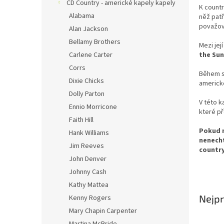
n
CD Country - americké kapely kapely
K countr
e
Alabama
něž patř
l
považová
Alan Jackson
Bellamy Brothers
Mezi jej
Carlene Carter
the Sun
Corrs
Během s
Dixie Chicks
americké
Dolly Parton
V této k
Ennio Morricone
které př
Faith Hill
Pokud m
Hank Williams
nenecht
Jim Reeves
country
John Denver
Johnny Cash
Kathy Mattea
Nejpr
Kenny Rogers
Mary Chapin Carpenter