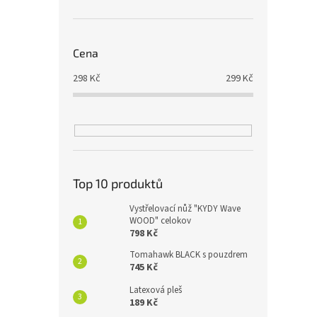
Cena
298
Kč
299
Kč
Top 10 produktů
Vystřelovací nůž "KYDY Wave
WOOD" celokov
798 Kč
Tomahawk BLACK s pouzdrem
745 Kč
Latexová pleš
189 Kč