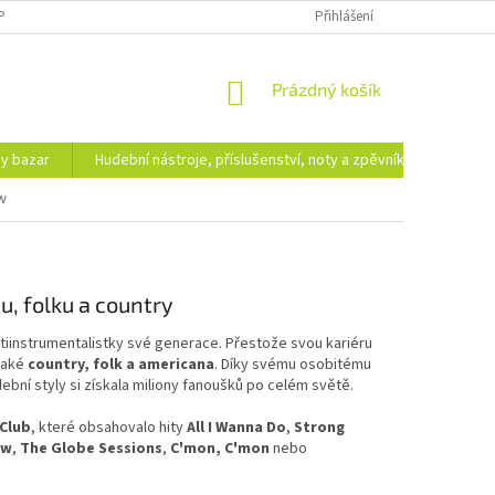
PODMÍNKY OCHRANY OSOBNÍCH ÚDAJŮ
DOPRAVA A PLATBA
Přihlášení
NÁKUPNÍ
Prázdný košík
KOŠÍK
hy bazar
Hudební nástroje, příslušenství, noty a zpěvníky
Ezote
w
, folku a country
ltiinstrumentalistky své generace. Přestože svou kariéru
 také
country, folk a americana
. Díky svému osobitému
bní styly si získala miliony fanoušků po celém světě.
 Club
, které obsahovalo hity
All I Wanna Do
,
Strong
ow
,
The Globe Sessions
,
C'mon, C'mon
nebo