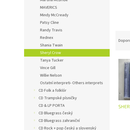
Martina McBride
MAVERICS
Mindy McCready
Patsy Cline
Randy Travis
Ř
Rednex
a
Dopor
Shania Twain
z
e
Sheryl Crow
V
n
Tanya Tucker
ý
í
Vince Gill
p
p
Willie Nelson
i
r
Ostatní interpreti- Others interprets
s
o
p
CD Folk a folklór
d
r
u
CD Trampské písničky
o
k
CD & LP PORTA
SHER
d
t
CD Bluegrass český
u
ů
CD Bluegrass zahraniční
k
CD Rock + pop český a slovenský
t