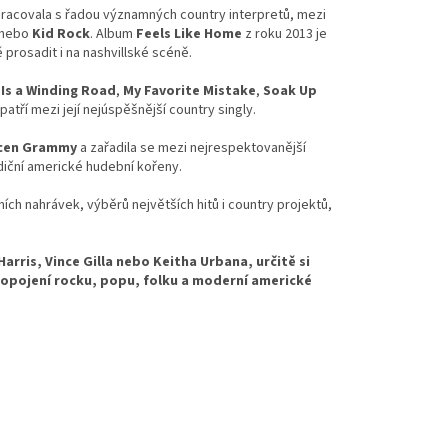
upracovala s řadou významných country interpretů, mezi
nebo
Kid Rock
. Album
Feels Like Home
z roku 2013 je
 prosadit i na nashvillské scéně.
 Is a Winding Road
,
My Favorite Mistake
,
Soak Up
 patří mezi její nejúspěšnější country singly.
 cen Grammy
a zařadila se mezi nejrespektovanější
diční americké hudební kořeny.
ních nahrávek, výběrů největších hitů i country projektů,
rris, Vince Gilla nebo Keitha Urbana, určitě si
propojení rocku, popu, folku a moderní americké