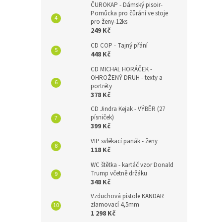
ČUROKAP - Dámský pisoir-
Pomůcka pro čůrání ve stoje
pro ženy-12ks
249 Kč
CD COP - Tajný přání
448 Kč
CD MICHAL HORÁČEK -
OHROŽENÝ DRUH - texty a
portréty
378 Kč
CD Jindra Kejak - VÝBĚR (27
písniček)
399 Kč
VIP svlékací panák - ženy
118 Kč
WC štětka - kartáč vzor Donald
Trump včetně držáku
348 Kč
Vzduchová pistole KANDAR
zlamovací 4,5mm
1 298 Kč