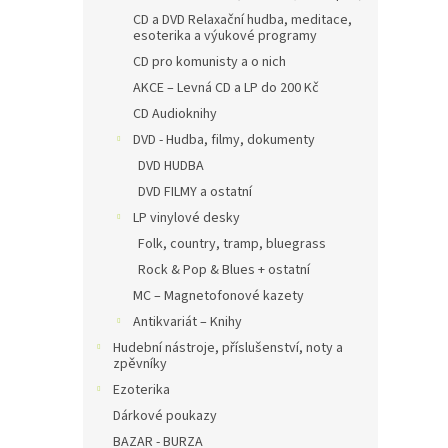
CD a DVD Relaxační hudba, meditace,
esoterika a výukové programy
CD pro komunisty a o nich
AKCE – Levná CD a LP do 200 Kč
CD Audioknihy
DVD - Hudba, filmy, dokumenty
DVD HUDBA
DVD FILMY a ostatní
LP vinylové desky
Folk, country, tramp, bluegrass
Rock & Pop & Blues + ostatní
MC – Magnetofonové kazety
Antikvariát – Knihy
Hudební nástroje, příslušenství, noty a
zpěvníky
Ezoterika
Dárkové poukazy
BAZAR - BURZA