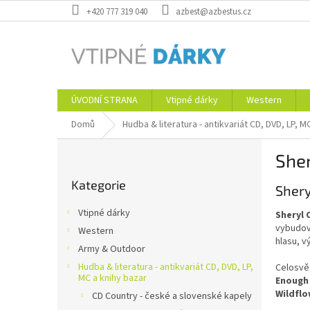
Přejít
+420 777 319 040
azbest@azbestus.cz
na
obsah
ÚVODNÍ STRANA
Vtipné dárky
Western
Domů
Hudba & literatura - antikvariát CD, DVD, LP, M
P
She
o
Přeskočit
s
Kategorie
kategorie
Shery
t
r
Vtipné dárky
Sheryl 
a
vybudova
Western
n
hlasu, v
Army & Outdoor
n
í
Hudba & literatura - antikvariát CD, DVD, LP,
Celosvět
MC a knihy bazar
Enough
p
Wildfl
CD Country - české a slovenské kapely
a