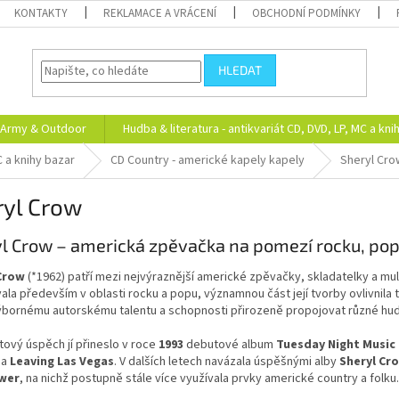
KONTAKTY
REKLAMACE A VRÁCENÍ
OBCHODNÍ PODMÍNKY
HLEDAT
Army & Outdoor
Hudba & literatura - antikvariát CD, DVD, LP, MC a kni
C a knihy bazar
CD Country - americké kapely kapely
Sheryl Cro
ryl Crow
l Crow – americká zpěvačka na pomezí rocku, popu
Crow
(*1962) patří mezi nejvýraznější americké zpěvačky, skladatelky a mu
la především v oblasti rocku a popu, významnou část její tvorby ovlivnila
ýbornému autorskému talentu a schopnosti přirozeně propojovat různé hude
ový úspěch jí přineslo v roce
1993
debutové album
Tuesday Night Music
a
Leaving Las Vegas
. V dalších letech navázala úspěšnými alby
Sheryl Cr
ower
, na nichž postupně stále více využívala prvky americké country a folku.