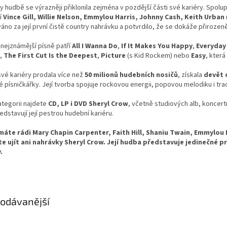
y hudbě se výrazněji přiklonila zejména v pozdější části své kariéry. Spol
í
Vince Gill, Willie Nelson, Emmylou Harris, Johnny Cash, Keith Urban
no za její první čistě country nahrávku a potvrdilo, že se dokáže přirozeně
í nejznámější písně patří
All I Wanna Do
,
If It Makes You Happy
,
Everyday
,
The First Cut Is the Deepest
,
Picture
(s Kid Rockem) nebo
Easy
, která
vé kariéry prodala více než
50 milionů hudebních nosičů
, získala
devět
 písničkářky. Její tvorba spojuje rockovou energii, popovou melodiku i tra
ategorii najdete
CD, LP i DVD Sheryl Crow
, včetně studiových alb, koncert
edstavují její pestrou hudební kariéru.
áte rádi Mary Chapin Carpenter, Faith Hill, Shaniu Twain, Emmylou Ha
e ujít ani nahrávky Sheryl Crow. Její hudba představuje jedinečné 
.
odávanější