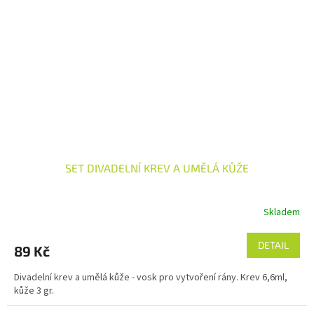
SET DIVADELNÍ KREV A UMĚLÁ KŮŽE
Skladem
DETAIL
89 Kč
Divadelní krev a umělá kůže - vosk pro vytvoření rány. Krev 6,6ml,
kůže 3 gr.