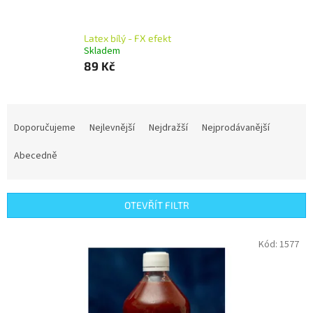
Latex bílý - FX efekt
Skladem
89 Kč
Ř
a
Doporučujeme
Nejlevnější
Nejdražší
Nejprodávanější
z
e
Abecedně
n
í
p
OTEVŘÍT FILTR
r
o
V
Kód:
1577
d
ý
u
p
k
i
t
s
ů