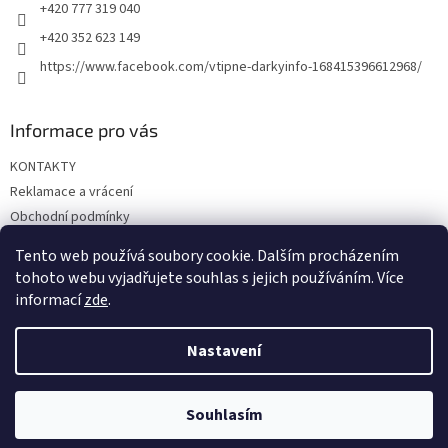
r
+420 777 319 040
v
+420 352 623 149
k
y
https://www.facebook.com/vtipne-darkyinfo-168415396612968/
v
ý
p
Informace pro vás
i
s
KONTAKTY
u
Reklamace a vrácení
Obchodní podmínky
Podmínky ochrany osobních údajů
Tento web používá soubory cookie. Dalším procházením
Doprava a platba
tohoto webu vyjadřujete souhlas s jejich používáním. Více
informací
zde
.
Nastavení
Vytvořil Shoptet
Souhlasím
Copyright 2026
Vtipné dárky
. Všechna práva vyhrazena.