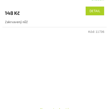
DETAIL
148 Kč
Zakrvavený nůž
Kód:
11736