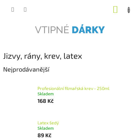
Přejít
NÁKUP
na
obsah
KOŠÍK
Jizvy, rány, krev, latex
Nejprodávanější
Profesionální filmařská krev - 250ml
Skladem
168 Kč
Latex šedý
Skladem
89 Kč