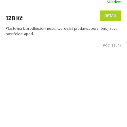
Skladem
DETAIL
128 Kč
Plastelína k prodloužení nosu, tvarování pradavic, poranění, jizev,
postřelení apod.
Kód:
11947