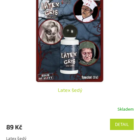
Latex šedý
Skladem
DETAIL
89 Kč
Latex šedý