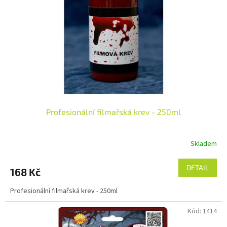
p
r
o
d
u
k
t
ů
Profesionální filmařská krev - 250ml
Skladem
DETAIL
168 Kč
Profesionální filmařská krev - 250ml
Kód:
1414