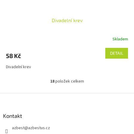
Divadelní krev
Skladem
DETAIL
58 Kč
Divadelní krev
18
položek celkem
O
v
l
Z
á
á
d
p
a
a
Kontakt
c
t
í
azbest
@
azbestus.cz
í
p