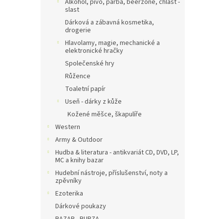
Alkohol, pivo, pařba, beerzone, chlast -
slast
Dárková a zábavná kosmetika,
drogerie
Hlavolamy, magie, mechanické a
elektronické hračky
Společenské hry
Růžence
Toaletní papír
Useň - dárky z kůže
Kožené měšce, škapulíře
Western
Army & Outdoor
Hudba & literatura - antikvariát CD, DVD, LP,
MC a knihy bazar
Hudební nástroje, příslušenství, noty a
zpěvníky
Ezoterika
Dárkové poukazy