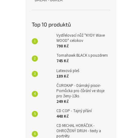
BAZAR - BURZA
Top 10 produktů
Vystřelovací nůž "KYDY Wave
WOOD" celokov
798 Kč
Tomahawk BLACK s pouzdrem
745 Kč
Latexová pleš
189 Kč
ČUROKAP - Dámský pisoir-
Pomůcka pro čůrání ve stoje
pro ženy-12ks
249 Kč
CD COP - Tajný přání
448 Kč
CD MICHAL HORÁČEK -
OHROŽENÝ DRUH - texty a
portréty