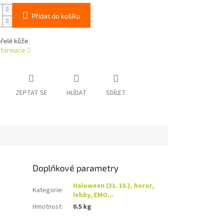
Přidat do košíku
ořelé kůže
informace
ZEPTAT SE
HLÍDAT
SDÍLET
Doplňkové parametry
Haloween (31. 10.), horor,
Kategorie
:
lebky, EMO...
Hmotnost
:
0.5 kg