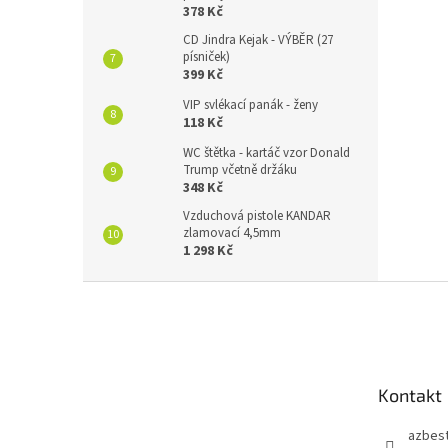
378 Kč
CD Jindra Kejak - VÝBĚR (27
písniček)
399 Kč
VIP svlékací panák - ženy
118 Kč
WC štětka - kartáč vzor Donald
Trump včetně držáku
348 Kč
Vzduchová pistole KANDAR
zlamovací 4,5mm
1 298 Kč
Z
á
p
a
t
Kontakt
í
azbes