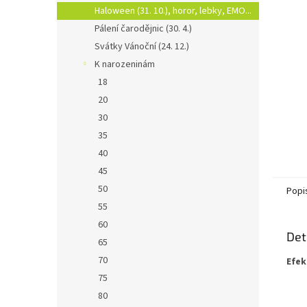
n
Haloween (31. 10.), horor, lebky, EMO...
e
Pálení čarodějnic (30. 4.)
l
Svátky Vánoční (24. 12.)
K narozeninám
18
20
30
35
40
45
50
Popi
55
60
Det
65
70
Efek
75
80