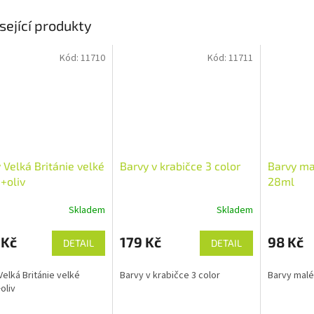
sející produkty
Kód:
11710
Kód:
11711
 Velká Británie velké
Barvy v krabičce 3 color
Barvy ma
+oliv
28ml
Skladem
Skladem
 Kč
179 Kč
98 Kč
DETAIL
DETAIL
Velká Británie velké
Barvy v krabičce 3 color
Barvy malé
oliv