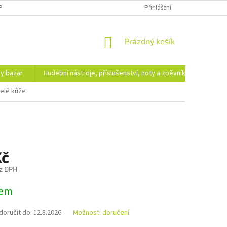
PODMÍNKY OCHRANY OSOBNÍCH ÚDAJŮ
DOPRAVA A PLATBA
Přihlášení
NÁKUPNÍ
Prázdný košík
KOŠÍK
hy bazar
Hudební nástroje, příslušenství, noty a zpěvníky
Ezote
řelé kůže
Kč
z DPH
dem
oručit do:
12.8.2026
Možnosti doručení