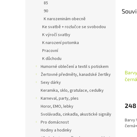
85
Souvi
90
K narozeninám obecně
Ke svatbě + rozlučce se svobodou
K výročí svatby
K narození potomka
Pracovní
K důchodu
Humorné oblečení a textil s potiskem
Barvy
Žertovné předměty, kanadské žertíky
černá
Sexy dárky
Keramika, sklo, gratulace, cedulky
Karneval, party, ples
248
Horor, EMO, lebky
Svolávadla, cinkadla, akustické signály
Barvy 
Pro domácnost
černá+
Hodiny a hodinky