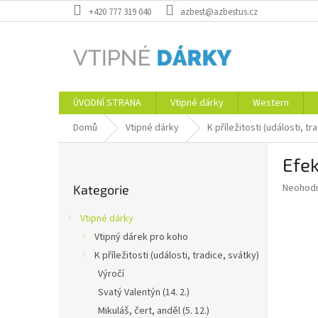
Přejít
+420 777 319 040
azbest@azbestus.cz
na
obsah
ÚVODNÍ STRANA
Vtipné dárky
Western
Domů
Vtipné dárky
K příležitosti (události, tr
P
Efek
o
Přeskočit
s
Průměr
Neohod
Kategorie
kategorie
t
hodnoce
r
produkt
Vtipné dárky
a
je
Vtipný dárek pro koho
0,0
n
z
K příležitosti (události, tradice, svátky)
n
5
í
Výročí
hvězdič
p
Svatý Valentýn (14. 2.)
a
Mikuláš, čert, anděl (5. 12.)