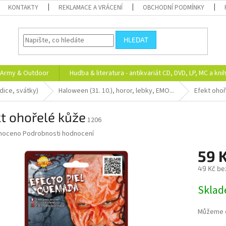
KONTAKTY
REKLAMACE A VRÁCENÍ
OBCHODNÍ PODMÍNKY
HLEDAT
Army & Outdoor
Hudba & literatura - antikvariát CD, DVD, LP, MC a kni
adice, svátky)
Haloween (31. 10.), horor, lebky, EMO...
Efekt oho
t ohořelé kůže
1206
né
noceno
Podrobnosti hodnocení
ní
59 
u
49 Kč be
Měrná
Skla
cena:
ek.
Můžeme d