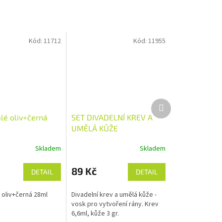
Kód:
11712
Kód:
11955
Další
produkt
lé oliv+černá
SET DIVADELNÍ KREV A
UMĚLÁ KŮŽE
Skladem
Skladem
89 Kč
DETAIL
DETAIL
 oliv+černá 28ml
Divadelní krev a umělá kůže -
vosk pro vytvoření rány. Krev
6,6ml, kůže 3 gr.