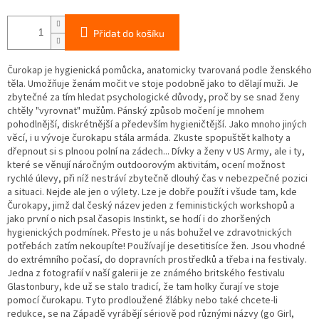
Přidat do košíku
Čurokap je hygienická pomůcka, anatomicky tvarovaná podle ženského
těla. Umožňuje ženám močit ve stoje podobně jako to dělají muži. Je
zbytečné za tím hledat psychologické důvody, proč by se snad ženy
chtěly "vyrovnat" mužům. Pánský způsob močení je mnohem
pohodlnější, diskrétnější a především hygieničtější. Jako mnoho jiných
věcí, i u vývoje čurokapu stála armáda. Zkuste spopuštět kalhoty a
dřepnout si s plnoou polní na zádech... Dívky a ženy v US Army, ale i ty,
které se věnují náročným outdoorovým aktivitám, ocení možnost
rychlé úlevy, při níž nestráví zbytečně dlouhý čas v nebezpečné pozici
a situaci. Nejde ale jen o výlety. Lze je dobře použít i všude tam, kde
Čurokapy, jimž dal český název jeden z feministických workshopů a
jako první o nich psal časopis Instinkt, se hodí i do zhoršených
hygienických podmínek. Přesto je u nás bohužel ve zdravotnických
potřebách zatím nekoupíte! Používají je desetitisíce žen. Jsou vhodné
do extrémního počasí, do dopravních prostředků a třeba i na festivaly.
Jedna z fotografií v naší galerii je ze známého britského festivalu
Glastonbury, kde už se stalo tradicí, že tam holky čurají ve stoje
pomocí čurokapu. Tyto prodloužené žlábky nebo také chcete-li
redukce, se na Západě vyrábějí sériově pod různými názvy (go Girl,