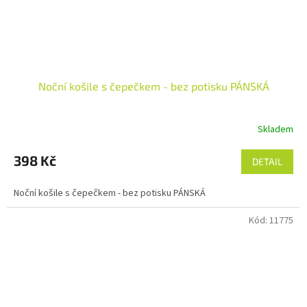
Noční košile s čepečkem - bez potisku PÁNSKÁ
Skladem
Průměrné
hodnocení
produktu
398 Kč
DETAIL
je
5,0
Noční košile s čepečkem - bez potisku PÁNSKÁ
z
5
Kód:
11775
hvězdiček.