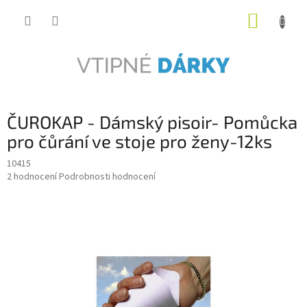
Přejít
NÁKUP
na
obsah
KOŠÍK
ČUROKAP - Dámský pisoir- Pomůcka
pro čůrání ve stoje pro ženy-12ks
10415
Průměrné
2 hodnocení
Podrobnosti hodnocení
hodnocení
produktu
je
5,0
z
5
hvězdiček.