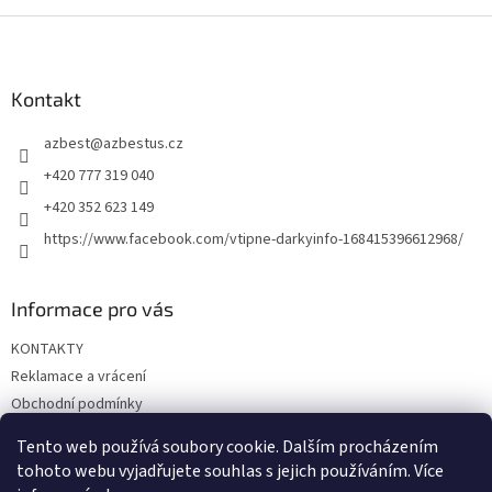
Z
á
p
a
Kontakt
t
azbest
@
azbestus.cz
í
+420 777 319 040
+420 352 623 149
https://www.facebook.com/vtipne-darkyinfo-168415396612968/
Informace pro vás
KONTAKTY
Reklamace a vrácení
Obchodní podmínky
Podmínky ochrany osobních údajů
Tento web používá soubory cookie. Dalším procházením
Doprava a platba
tohoto webu vyjadřujete souhlas s jejich používáním. Více