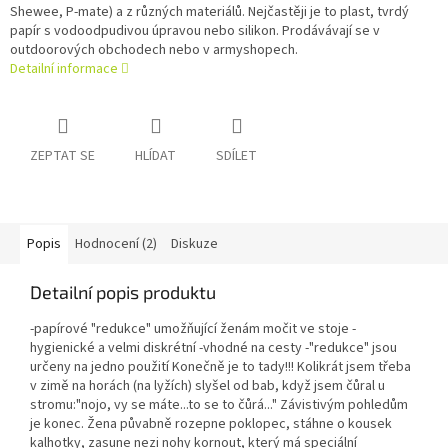
Shewee, P-mate) a z různých materiálů. Nejčastěji je to plast, tvrdý
papír s vodoodpudivou úpravou nebo silikon. Prodávávají se v
outdoorových obchodech nebo v armyshopech.
Detailní informace
ZEPTAT SE
HLÍDAT
SDÍLET
Popis
Hodnocení (2)
Diskuze
Detailní popis produktu
-papírové "redukce" umožňující ženám močit ve stoje -
hygienické a velmi diskrétní -vhodné na cesty -"redukce" jsou
určeny na jedno použití Konečně je to tady!!! Kolikrát jsem třeba
v zimě na horách (na lyžích) slyšel od bab, když jsem čůral u
stromu:"nojo, vy se máte...to se to čůrá..." Závistivým pohledům
je konec. Žena půvabně rozepne poklopec, stáhne o kousek
kalhotky, zasune nezi nohy kornout, který má speciální