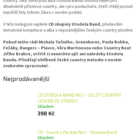
country. Díky tomu jsou alba Stodola Bandu vhodná nejen pro
dlouholeté příznivce country, ale i pro posluchače, kteří chtějí poznat
největší hity tohoto žánru v novém podání.
V této kategorii najdete
CD skupiny Stodola Band
, především
tematické kompilace a alba s nejznámějšími českými country písněmi.
Pokud máte rádi Michala Tučného, Greenhorns, Pavla Bobka,
Fešáky, Rangers – Plavce, Věru Martinovou nebo Country Beat
Jiřího Brabce, určitě si nenechte ujít ani nahrávky Stodola
Bandu. Přinášejí oblíbené české country melodie v novém
zvukovém zpracování.
Nejprodávanější
CD STODOLA BAND NO 1 - 20 LET COUNTRY
LEGEND ZE STODOLY
Skladem
398 Kč
CD - Country Paráda No.1 - Stodola Band
Skladem