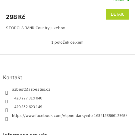
DETAIL
298 Kč
STODOLA BAND-Country jukebox
3
položek celkem
O
v
l
Z
á
á
d
p
a
a
Kontakt
c
t
í
azbest
@
azbestus.cz
í
p
r
+420 777 319 040
v
+420 352 623 149
k
y
https://www.facebook.com/vtipne-darkyinfo-168415396612968/
v
ý
p
Informace pro vás