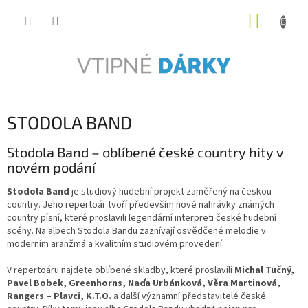
Přejít
NÁKUP
na
obsah
KOŠÍK
STODOLA BAND
Stodola Band – oblíbené české country hity v
novém podání
Stodola Band
je studiový hudební projekt zaměřený na českou
country. Jeho repertoár tvoří především nové nahrávky známých
country písní, které proslavili legendární interpreti české hudební
scény. Na albech Stodola Bandu zaznívají osvědčené melodie v
moderním aranžmá a kvalitním studiovém provedení.
V repertoáru najdete oblíbené skladby, které proslavili
Michal Tučný,
Pavel Bobek, Greenhorns, Naďa Urbánková, Věra Martinová,
Rangers – Plavci, K.T.O.
a další významní představitelé české