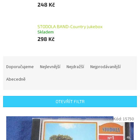
248 Kč
STODOLA BAND-Country jukebox
Skladem
298 Kč
Ř
a
Doporučujeme
Nejlevnější
Nejdražší
Nejprodávanější
z
e
Abecedně
n
í
p
OTEVŘÍT FILTR
r
o
V
Kód:
15750
d
ý
u
p
k
i