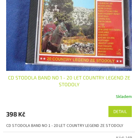
t
s
ů
p
r
o
d
u
k
t
ů
CD STODOLA BAND NO 1 - 20 LET COUNTRY LEGEND ZE
STODOLY
Skladem
DETAIL
398 Kč
CD STODOLA BAND NO 1 - 20 LET COUNTRY LEGEND ZE STODOLY
Kód:
169