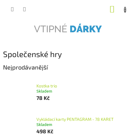
Přejít
NÁKUP
na
obsah
KOŠÍK
Společenské hry
Nejprodávanější
Kostka trio
Skladem
78 Kč
Vykládací karty PENTAGRAM - 78 KARET
Skladem
498 Kč