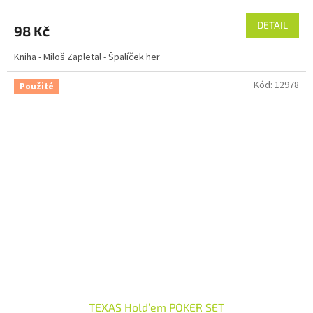
DETAIL
98 Kč
Kniha - Miloš Zapletal - Špalíček her
Kód:
12978
Použité
TEXAS Hold’em POKER SET