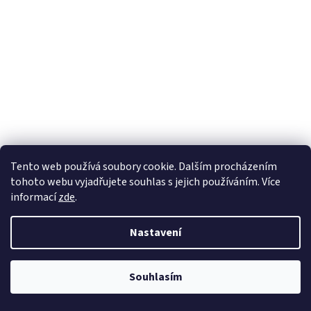
Člověče napij se 3
Tento web používá soubory cookie. Dalším procházením
tohoto webu vyjadřujete souhlas s jejich používáním. Více
informací
zde
.
Skladem
Nastavení
DETAIL
378 Kč
Člověče napij se 3
Souhlasím
Kód:
10264