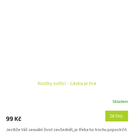
Kostky svítící - Láska je hra
Skladem
DETAIL
99 Kč
Jestliže Váš sexuální život zevšedněl, je třeba ho trochu popostrčit.