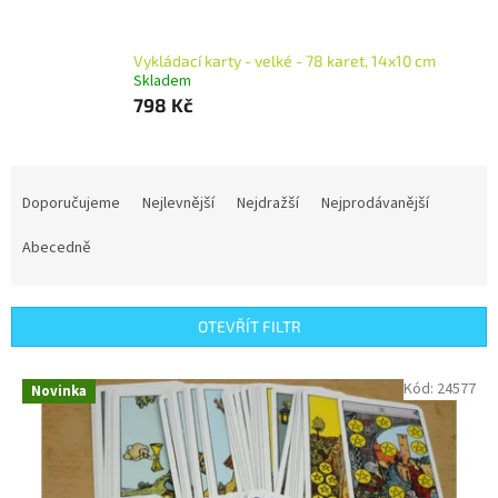
Vykládací karty - velké - 78 karet, 14x10 cm
Skladem
798 Kč
Ř
a
Doporučujeme
Nejlevnější
Nejdražší
Nejprodávanější
z
e
Abecedně
n
í
p
OTEVŘÍT FILTR
r
o
V
Kód:
24577
Novinka
d
ý
u
p
k
i
t
s
ů