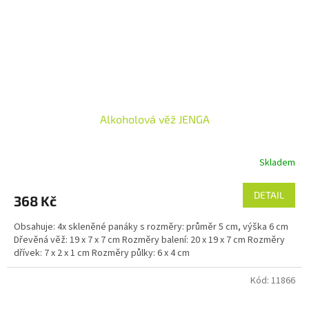
Alkoholová věž JENGA
Skladem
DETAIL
368 Kč
Obsahuje: 4x skleněné panáky s rozměry: průměr 5 cm, výška 6 cm
Dřevěná věž: 19 x 7 x 7 cm Rozměry balení: 20 x 19 x 7 cm Rozměry
dřívek: 7 x 2 x 1 cm Rozměry půlky: 6 x 4 cm
Kód:
11866