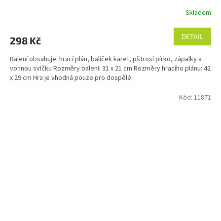
Skladem
DETAIL
298 Kč
Balení obsahuje: hrací plán, balíček karet, pštrosí pírko, zápalky a
vonnou svíčku Rozměry balení: 31 x 21 cm Rozměry hracího plánu: 42
x 29 cm Hra je vhodná pouze pro dospělé
Kód:
11871