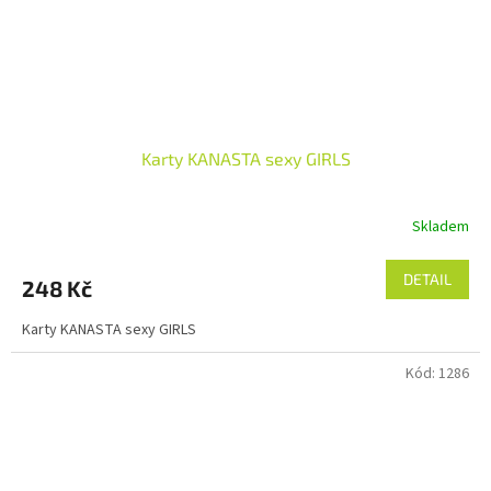
Karty KANASTA sexy GIRLS
Skladem
Průměrné
hodnocení
produktu
DETAIL
248 Kč
je
5,0
Karty KANASTA sexy GIRLS
z
5
Kód:
1286
hvězdiček.