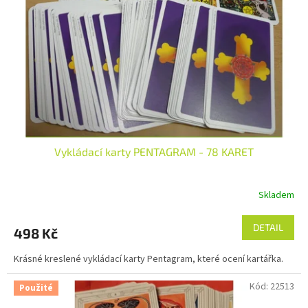
p
r
o
d
u
k
t
ů
Vykládací karty PENTAGRAM - 78 KARET
Skladem
DETAIL
498 Kč
Krásné kreslené vykládací karty Pentagram, které ocení kartářka.
Kód:
22513
Použité