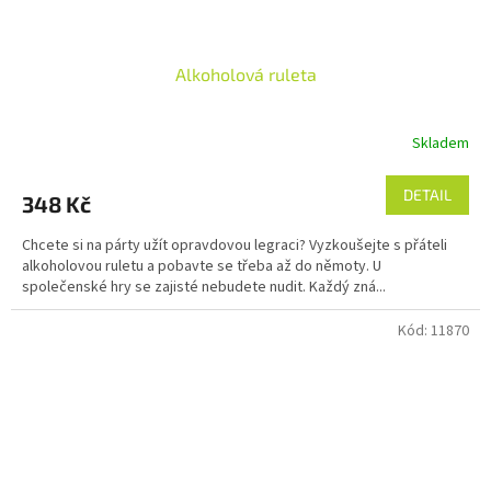
Alkoholová ruleta
Skladem
DETAIL
348 Kč
Chcete si na párty užít opravdovou legraci? Vyzkoušejte s přáteli
alkoholovou ruletu a pobavte se třeba až do němoty. U
společenské hry se zajisté nebudete nudit. Každý zná...
Kód:
11870