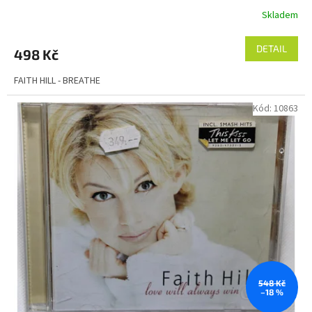
Skladem
DETAIL
498 Kč
FAITH HILL - BREATHE
Kód:
10863
548 Kč
–18 %