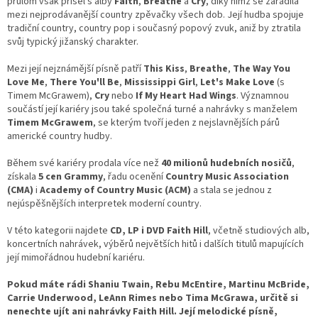
průlom však přišel s alby
Faith
,
Breathe
a
Cry
, díky nimž se zařadila
mezi nejprodávanější country zpěvačky všech dob. Její hudba spojuje
tradiční country, country pop i současný popový zvuk, aniž by ztratila
svůj typický jižanský charakter.
Mezi její nejznámější písně patří
This Kiss
,
Breathe
,
The Way You
Love Me
,
There You'll Be
,
Mississippi Girl
,
Let's Make Love
(s
Timem McGrawem),
Cry
nebo
If My Heart Had Wings
. Významnou
součástí její kariéry jsou také společná turné a nahrávky s manželem
Timem McGrawem
, se kterým tvoří jeden z nejslavnějších párů
americké country hudby.
Během své kariéry prodala více než
40 milionů hudebních nosičů
,
získala
5 cen Grammy
, řadu ocenění
Country Music Association
(CMA)
i
Academy of Country Music (ACM)
a stala se jednou z
nejúspěšnějších interpretek moderní country.
V této kategorii najdete
CD, LP i DVD Faith Hill
, včetně studiových alb,
koncertních nahrávek, výběrů největších hitů i dalších titulů mapujících
její mimořádnou hudební kariéru.
Pokud máte rádi Shaniu Twain, Rebu McEntire, Martinu McBride,
Carrie Underwood, LeAnn Rimes nebo Tima McGrawa, určitě si
nenechte ujít ani nahrávky Faith Hill. Její melodické písně,