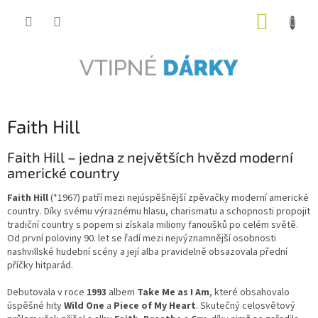
Přejít
NÁKUP
na
obsah
KOŠÍK
Faith Hill
Faith Hill – jedna z největších hvězd moderní
americké country
Faith Hill
(*1967) patří mezi nejúspěšnější zpěvačky moderní americké
country. Díky svému výraznému hlasu, charismatu a schopnosti propojit
tradiční country s popem si získala miliony fanoušků po celém světě.
Od první poloviny 90. let se řadí mezi nejvýznamnější osobnosti
nashvillské hudební scény a její alba pravidelně obsazovala přední
příčky hitparád.
Debutovala v roce
1993
albem
Take Me as I Am
, které obsahovalo
úspěšné hity
Wild One
a
Piece of My Heart
. Skutečný celosvětový