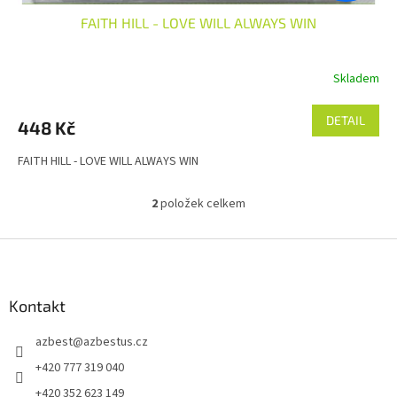
FAITH HILL - LOVE WILL ALWAYS WIN
Skladem
DETAIL
448 Kč
FAITH HILL - LOVE WILL ALWAYS WIN
2
položek celkem
O
v
l
Z
á
á
d
p
a
a
Kontakt
c
t
í
azbest
@
azbestus.cz
í
p
r
+420 777 319 040
v
+420 352 623 149
k