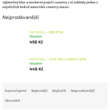
výjimečný hlas a moderní pojetí country z ní udělaly jednu z
největších hvězd americké country music.
Nejprodávanější
FAITH HILL - BREATHE
Skladem
498 Kč
FAITH HILL - LOVE WILL ALWAYS WIN
Skladem
448 Kč
Ř
a
Doporučujeme
Nejlevnější
Nejdražší
Nejprodávanější
z
e
Abecedně
n