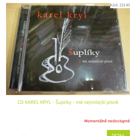
Kód:
23143
CD KAREL KRYL - Šuplíky - mé nejmilejší písně
Momentálně nedostupné
DETAIL