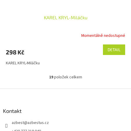
KAREL KRYL-Miláčku
Momentálně nedostupné
DETAIL
298 Kč
KAREL KRYL-Miláčku
19
položek celkem
O
v
l
Z
á
á
d
p
a
a
Kontakt
c
t
í
azbest
@
azbestus.cz
í
p
r