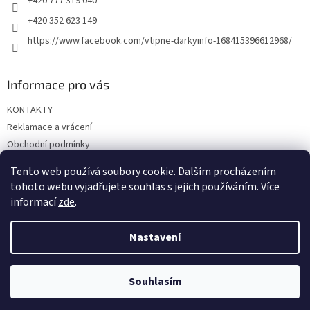
+420 777 319 040
v
+420 352 623 149
k
y
https://www.facebook.com/vtipne-darkyinfo-168415396612968/
v
ý
p
Informace pro vás
i
s
KONTAKTY
u
Reklamace a vrácení
Obchodní podmínky
Podmínky ochrany osobních údajů
Tento web používá soubory cookie. Dalším procházením
Doprava a platba
tohoto webu vyjadřujete souhlas s jejich používáním. Více
informací
zde
.
Nastavení
Vytvořil Shoptet
Souhlasím
Copyright 2026
Vtipné dárky
. Všechna práva vyhrazena.