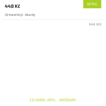
produktu
DETAIL
448 Kč
je
5,0
CD Karel Kryl - Akordy
z
5
Kód:
632
hvězdiček.
CD KAREL KRYL - MAŠKARY