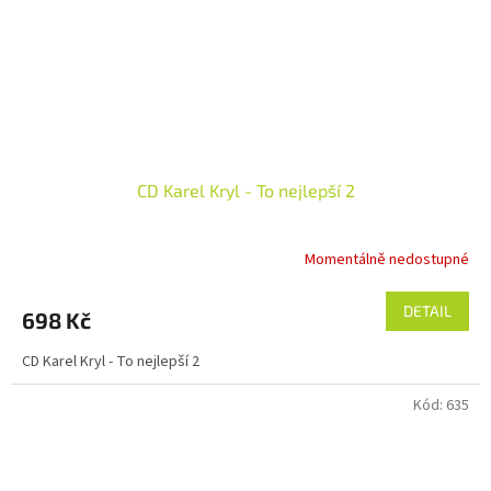
CD Karel Kryl - To nejlepší 2
Momentálně nedostupné
Průměrné
hodnocení
produktu
DETAIL
698 Kč
je
5,0
CD Karel Kryl - To nejlepší 2
z
5
Kód:
635
hvězdiček.