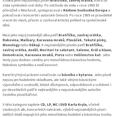
vznikla jeho nejslavnější píseň
Bratříčku, zavírej vrátka
, která se
stala symbolem své doby. Po odchodu do exilu v roce 1969 žil
převážně v Mnichově, spolupracoval s
Rádiem Svobodná Evropa
a
pokračoval v koncertní i autorské činnosti. Po roce 1989 se pravidelně
vracel do vlasti, přesto si zachoval kritický pohled na společenské
dění.
Mezi jeho nejvýznamnější alba patří
Bratříčku, zavírej vrátka
,
Rakovina
,
Maškary
,
Karavana mraků
,
Plaváček
,
Tekuté písky
,
Monology
nebo
Děkuji
. K nejznámějším písním patří
Bratříčku,
zavírej vrátka
,
Anděl
,
Morituri te salutant
,
Salome
,
Král a klaun
,
Demokracie
,
Karavana mraků
,
Pieta
nebo
Veličenstvo kat
. Jeho
texty jsou dodnes ceněny pro mimořádnou básnickou hodnotu,
hlubokou symboliku a nadčasovost.
Karel Kryl bývá právem označován za
básníka s kytarou
. Jeho písně
nejsou jen hudebními skladbami, ale také silnými básnickými
výpověďmi o svobodě, lidské důstojnosti, odpovědnosti a svědomí. I
po desetiletích patří k nejhranějším a nejuznávanějším autorům
českého písničkářství.
V této kategorii najdete
CD, LP, MC i DVD Karla Kryla
, včetně
studiových alb, koncertních nahrávek, výběrů nejznámějších písní i
dalších titulů mapujících jeho mimořádnou hudební a básnickou tvorbu.