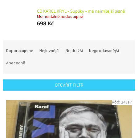
CD KAREL KRYL - Šuplíky - mé nejmilejší písně
Momentálně nedostupné
698 Kč
Ř
a
Doporučujeme
Nejlevnější
Nejdražší
Nejprodávanější
z
e
Abecedně
n
í
p
OTEVŘÍT FILTR
r
o
V
Kód:
24317
d
ý
u
p
k
i
t
s
ů
p