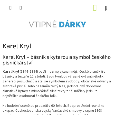
Přejít
NÁKUP
na
obsah
KOŠÍK
Karel Kryl
Karel Kryl – básník s kytarou a symbol českého
písničkářství
Karel Kryl
(1944–1994) patří mezi nejvýznamnější české písničkáře,
básníky a textaře 20. století. Svou tvorbou výrazně ovlivnil několik
generací posluchačů a stal se symbolem svobody, občanské odvahy a
autorské písně. Jeho nezaměnitelný hlas, jednoduchý doprovod
akustické kytary a mimořádně silné texty z něj udělaly jednu z
největších osobností českého folku.
Na hudební scéně se prosadil v 60. letech. Bezprostřední reakcí na
okupaci Československa vojsky Varšavské smlouvy v srpnu 1968