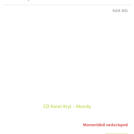
Kód:
631
CD Karel Kryl - Akordy
Momentálně nedostupné
Průměrné
hodnocení