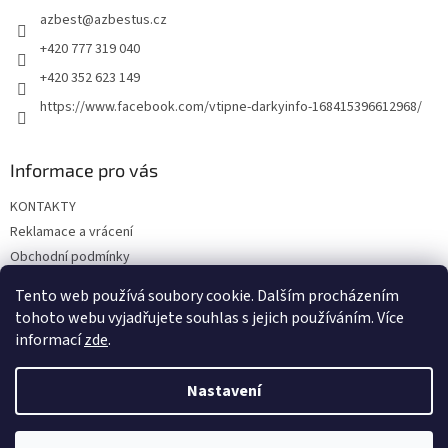
t
í
azbest
@
azbestus.cz
í
p
r
+420 777 319 040
v
+420 352 623 149
k
y
https://www.facebook.com/vtipne-darkyinfo-168415396612968/
v
ý
p
Informace pro vás
i
s
KONTAKTY
u
Reklamace a vrácení
Obchodní podmínky
Podmínky ochrany osobních údajů
Tento web používá soubory cookie. Dalším procházením
Doprava a platba
tohoto webu vyjadřujete souhlas s jejich používáním. Více
informací
zde
.
Nastavení
Vytvořil Shoptet