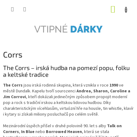
Přejít
NÁKUP
na
obsah
KOŠÍK
Corrs
The Corrs – irská hudba na pomezí popu, folku
a keltské tradice
The Corrs
jsou irská rodinná skupina, která vznikla v roce
1990
ve
městě Dundalk. Kapelu tvoří sourozenci
Andrea, Sharon, Caroline a
Jim Corrovi
, kteří dokázali jedinečným způsobem propojit moderní
pop a rock s tradiční irskou a keltskou lidovou hudbou. Díky
charakteristickým vícehlasům, virtuózní hře na housle, tin whistle, klavír
i kytary si získali miliony posluchačů po celém světě.
Mezinárodní úspěch přišel v druhé polovině 90. let s alby
Talk on
Corners
,
In Blue
nebo
Borrowed Heaven
, která se stala