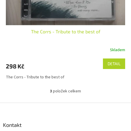
The Corrs - Tribute to the best of
Skladem
DETAIL
298 Kč
The Corrs - Tribute to the best of
3
položek celkem
O
v
l
Z
á
á
d
p
a
a
Kontakt
c