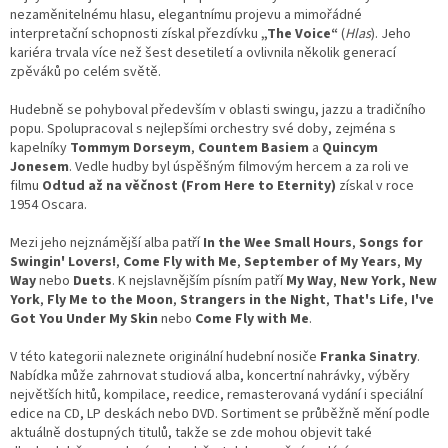
d
nezaměnitelnému hlasu, elegantnímu projevu a mimořádné
a
interpretační schopnosti získal přezdívku
„The Voice“
(
Hlas
). Jeho
c
kariéra trvala více než šest desetiletí a ovlivnila několik generací
í
zpěváků po celém světě.
p
r
Hudebně se pohyboval především v oblasti swingu, jazzu a tradičního
v
popu. Spolupracoval s nejlepšími orchestry své doby, zejména s
k
kapelníky
Tommym Dorseym
,
Countem Basiem
a
Quincym
y
Jonesem
. Vedle hudby byl úspěšným filmovým hercem a za roli ve
v
filmu
Odtud až na věčnost (From Here to Eternity)
získal v roce
ý
1954 Oscara.
p
i
Mezi jeho nejznámější alba patří
In the Wee Small Hours
,
Songs for
s
Swingin' Lovers!
,
Come Fly with Me
,
September of My Years
,
My
u
Way
nebo
Duets
. K nejslavnějším písním patří
My Way
,
New York, New
York
,
Fly Me to the Moon
,
Strangers in the Night
,
That's Life
,
I've
Got You Under My Skin
nebo
Come Fly with Me
.
V této kategorii naleznete originální hudební nosiče
Franka Sinatry
.
Nabídka může zahrnovat studiová alba, koncertní nahrávky, výběry
největších hitů, kompilace, reedice, remasterovaná vydání i speciální
edice na CD, LP deskách nebo DVD. Sortiment se průběžně mění podle
aktuálně dostupných titulů, takže se zde mohou objevit také