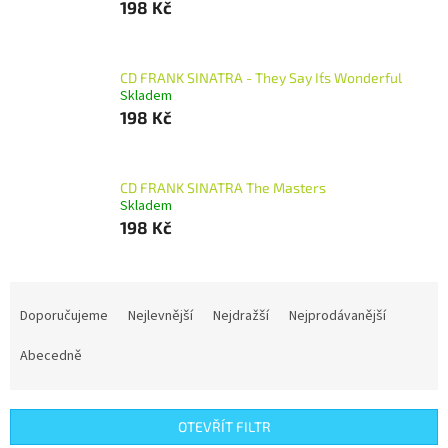
198 Kč
CD FRANK SINATRA - They Say It´s Wonderful
Skladem
198 Kč
CD FRANK SINATRA The Masters
Skladem
198 Kč
Ř
a
Doporučujeme
Nejlevnější
Nejdražší
Nejprodávanější
z
e
Abecedně
n
í
p
OTEVŘÍT FILTR
r