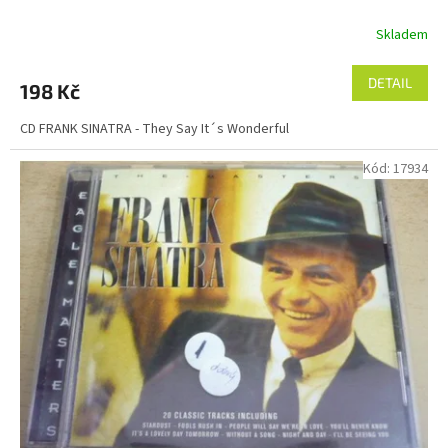
Skladem
DETAIL
198 Kč
CD FRANK SINATRA - They Say It´s Wonderful
Kód:
17934