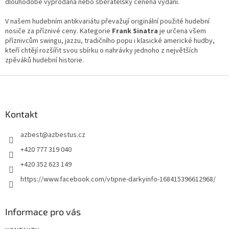
dlouhodobě vyprodaná nebo sběratelsky ceněná vydání.
V našem hudebním antikvariátu převažují originální použité hudební
nosiče za příznivé ceny. Kategorie
Frank Sinatra
je určena všem
příznivcům swingu, jazzu, tradičního popu i klasické americké hudby,
kteří chtějí rozšířit svou sbírku o nahrávky jednoho z největších
zpěváků hudební historie.
Z
á
p
a
Kontakt
t
azbest
@
azbestus.cz
í
+420 777 319 040
+420 352 623 149
https://www.facebook.com/vtipne-darkyinfo-168415396612968/
Informace pro vás