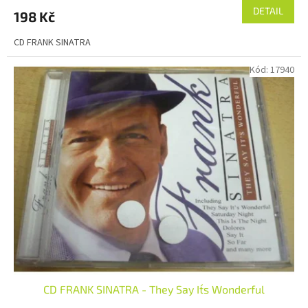
DETAIL
198 Kč
CD FRANK SINATRA
Kód:
17940
CD FRANK SINATRA - They Say It´s Wonderful