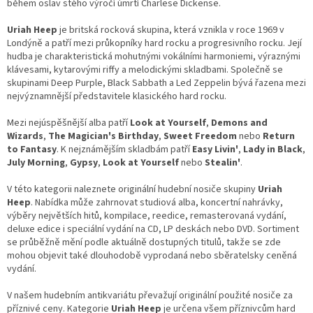
c
během oslav stého výročí úmrtí Charlese Dickense.
í
p
Uriah Heep
je britská rocková skupina, která vznikla v roce 1969 v
r
Londýně a patří mezi průkopníky hard rocku a progresivního rocku. Její
v
hudba je charakteristická mohutnými vokálními harmoniemi, výraznými
k
klávesami, kytarovými riffy a melodickými skladbami. Společně se
y
skupinami Deep Purple, Black Sabbath a Led Zeppelin bývá řazena mezi
v
nejvýznamnější představitele klasického hard rocku.
ý
p
Mezi nejúspěšnější alba patří
Look at Yourself
,
Demons and
i
Wizards
,
The Magician's Birthday
,
Sweet Freedom
nebo
Return
s
to Fantasy
. K nejznámějším skladbám patří
Easy Livin'
,
Lady in Black
,
u
July Morning
,
Gypsy
,
Look at Yourself
nebo
Stealin'
.
V této kategorii naleznete originální hudební nosiče skupiny
Uriah
Heep
. Nabídka může zahrnovat studiová alba, koncertní nahrávky,
výběry největších hitů, kompilace, reedice, remasterovaná vydání,
deluxe edice i speciální vydání na CD, LP deskách nebo DVD. Sortiment
se průběžně mění podle aktuálně dostupných titulů, takže se zde
mohou objevit také dlouhodobě vyprodaná nebo sběratelsky ceněná
vydání.
V našem hudebním antikvariátu převažují originální použité nosiče za
příznivé ceny. Kategorie
Uriah Heep
je určena všem příznivcům hard