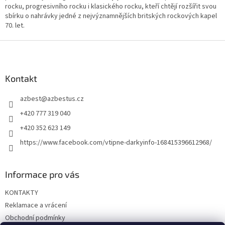
rocku, progresivního rocku i klasického rocku, kteří chtějí rozšířit svou
sbírku o nahrávky jedné z nejvýznamnějších britských rockových kapel
70. let.
Z
á
p
a
Kontakt
t
azbest
@
azbestus.cz
í
+420 777 319 040
+420 352 623 149
https://www.facebook.com/vtipne-darkyinfo-168415396612968/
Informace pro vás
KONTAKTY
Reklamace a vrácení
Obchodní podmínky