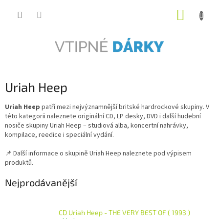
Přejít
NÁKUP
na
obsah
KOŠÍK
Uriah Heep
Uriah Heep
patří mezi nejvýznamnější britské hardrockové skupiny. V
této kategorii naleznete originální CD, LP desky, DVD i další hudební
nosiče skupiny Uriah Heep – studiová alba, koncertní nahrávky,
kompilace, reedice i speciální vydání.
📌 Další informace o skupině Uriah Heep naleznete pod výpisem
produktů.
Nejprodávanější
CD Uriah Heep - THE VERY BEST OF ( 1993 )