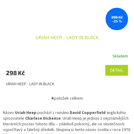
398 Kč
–25 %
URIAH HEEP - LADY IN BLACK
Skladem
DETAIL
298 Kč
URIAH HEEP - LADY IN BLACK
4
položek celkem
O
v
l
Název
Uriah Heep
pochází z románu
David Copperfield
anglického
á
spisovatele
Charlese Dickense
. Uriah Heep je jednou z nejznámějších
d
literárních postav tohoto díla – zdánlivě pokorný, ale ve skutečnosti
a
vypočítavý a falešný úředník. Skupina si tento název zvolila v roce 1970