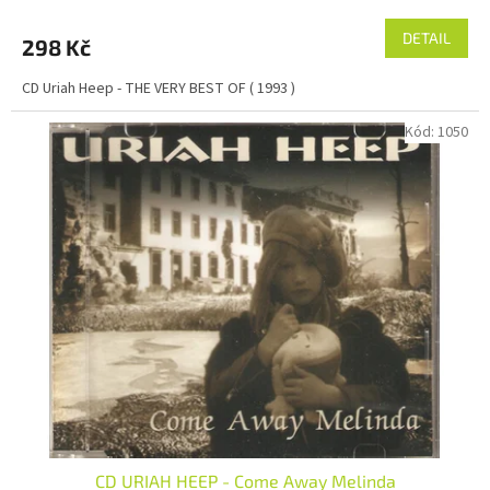
DETAIL
298 Kč
CD Uriah Heep - THE VERY BEST OF ( 1993 )
Kód:
1050
CD URIAH HEEP - Come Away Melinda