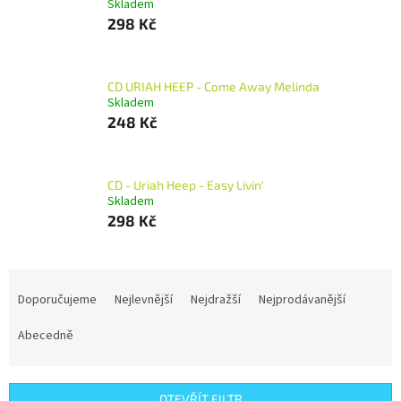
Skladem
298 Kč
CD URIAH HEEP - Come Away Melinda
Skladem
248 Kč
CD - Uriah Heep - Easy Livin'
Skladem
298 Kč
Ř
a
Doporučujeme
Nejlevnější
Nejdražší
Nejprodávanější
z
e
Abecedně
n
í
p
OTEVŘÍT FILTR