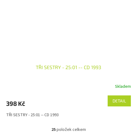
TŘI SESTRY - 25:01 -- CD 1993
Skladem
DETAIL
398 Kč
TŘI SESTRY - 25:01 -- CD 1993
25
položek celkem
O