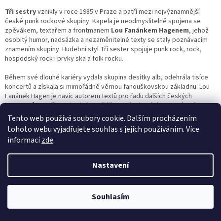
v
l
Tři sestry
vznikly v roce 1985 v Praze a patří mezi nejvýznamnější
á
české punk rockové skupiny. Kapela je neodmyslitelně spojena se
d
zpěvákem, textařem a frontmanem
Lou Fanánkem Hagenem
, jehož
a
osobitý humor, nadsázka a nezaměnitelné texty se staly poznávacím
c
znamením skupiny. Hudební styl Tří sester spojuje punk rock, rock,
í
hospodský rock i prvky ska a folk rocku.
p
r
Během své dlouhé kariéry vydala skupina desítky alb, odehrála tisíce
v
koncertů a získala si mimořádně věrnou fanouškovskou základnu. Lou
k
Fanánek Hagen je navíc autorem textů pro řadu dalších českých
y
interpretů a patří mezi nejvýraznější textaře domácí rockové scény.
v
Tento web používá soubory cookie. Dalším procházením
ý
V této kategorii naleznete originální hudební nosiče skupiny
Tři sestry
i
tohoto webu vyjadřujete souhlas s jejich používáním. Více
p
sólové projekty
Lou Fanánka Hagena
. Nabídka může zahrnovat
informací
zde
.
i
studiová alba, koncertní nahrávky, výběry největších hitů, kompilace,
s
reedice i další vydání na CD, LP deskách nebo DVD. Sortiment se
u
průběžně mění podle aktuálně dostupných titulů, takže se zde mohou
Nastavení
objevit také dlouhodobě vyprodaná nebo sběratelsky ceněná vydání.
V našem hudebním antikvariátu převažují originální použité nosiče za
Souhlasím
příznivé ceny. Kategorie
Tři sestry, Lou Fanánek Hagen
je určena
všem příznivcům českého punk rocku, rocku a hudebního humoru, kteří
chtějí rozšířit svou sbírku o nahrávky jedné z nejpopulárnějších