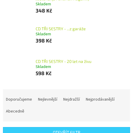
Skladem
348 Kč
CD TŘI SESTRY - ...z garáže
Skladem
398 Kč
CD TŘI SESTRY - 20 let na živu
Skladem
598 Kč
Ř
a
Doporučujeme
Nejlevnější
Nejdražší
Nejprodávanější
z
e
Abecedně
n
í
p
OTEVŘÍT FILTR