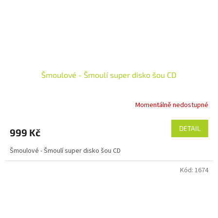
Šmoulové - Šmoulí super disko šou CD
Momentálně nedostupné
Průměrné
hodnocení
produktu
DETAIL
999 Kč
je
5,0
Šmoulové - Šmoulí super disko šou CD
z
5
Kód:
1674
hvězdiček.