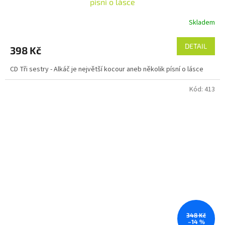
písní o lásce
Skladem
DETAIL
398 Kč
CD Tři sestry - Alkáč je největší kocour aneb několik písní o lásce
Kód:
413
348 Kč
–14 %