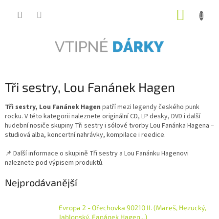
Přejít
NÁKUP
na
obsah
KOŠÍK
Tři sestry, Lou Fanánek Hagen
Tři sestry, Lou Fanánek Hagen
patří mezi legendy českého punk
rocku. V této kategorii naleznete originální CD, LP desky, DVD i další
hudební nosiče skupiny Tři sestry i sólové tvorby Lou Fanánka Hagena –
studiová alba, koncertní nahrávky, kompilace i reedice.
📌 Další informace o skupině Tři sestry a Lou Fanánku Hagenovi
naleznete pod výpisem produktů.
Nejprodávanější
Evropa 2 - Ořechovka 90210 II. (Mareš, Hezucký,
Jablonský, Fanánek Hagen...)