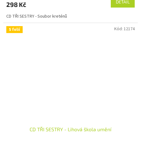
DETAIL
298 Kč
CD TŘI SESTRY - Soubor kreténů
Kód:
12174
S folií
CD TŘI SESTRY - Lihová škola umění