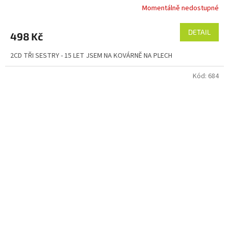
Momentálně nedostupné
Průměrné
hodnocení
produktu
DETAIL
498 Kč
je
5,0
2CD TŘI SESTRY - 15 LET JSEM NA KOVÁRNĚ NA PLECH
z
5
Kód:
684
hvězdiček.