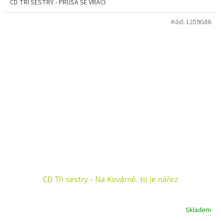
CD TŘI SESTRY - PRŮŠA SE VRACÍ
Kód:
1259G86
CD Tři sestry - Na Kovárně, to je nářez
Skladem