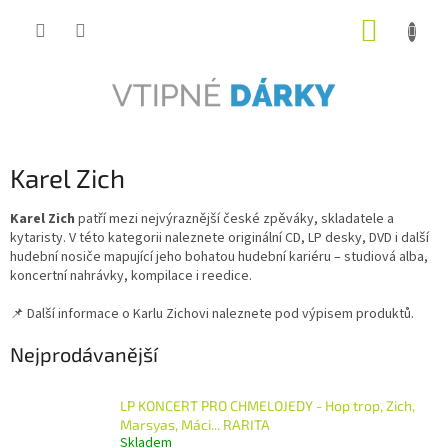
Přejít
NÁKUP
na
obsah
KOŠÍK
Karel Zich
Karel Zich
patří mezi nejvýraznější české zpěváky, skladatele a
kytaristy. V této kategorii naleznete originální CD, LP desky, DVD i další
hudební nosiče mapující jeho bohatou hudební kariéru – studiová alba,
koncertní nahrávky, kompilace i reedice.
📌 Další informace o Karlu Zichovi naleznete pod výpisem produktů.
Nejprodávanější
LP KONCERT PRO CHMELOJEDY - Hop trop, Zich,
Marsyas, Máci... RARITA
Skladem