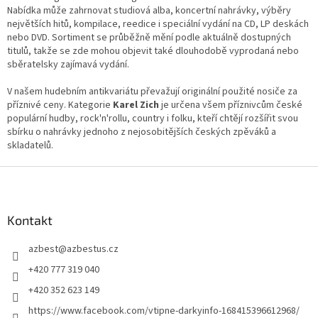
v
Nabídka může zahrnovat studiová alba, koncertní nahrávky, výběry
k
největších hitů, kompilace, reedice i speciální vydání na CD, LP deskách
y
nebo DVD. Sortiment se průběžně mění podle aktuálně dostupných
v
titulů, takže se zde mohou objevit také dlouhodobě vyprodaná nebo
ý
sběratelsky zajímavá vydání.
p
i
V našem hudebním antikvariátu převažují originální použité nosiče za
s
příznivé ceny. Kategorie
Karel Zich
je určena všem příznivcům české
u
populární hudby, rock'n'rollu, country i folku, kteří chtějí rozšířit svou
sbírku o nahrávky jednoho z nejosobitějších českých zpěváků a
skladatelů.
Z
á
p
a
Kontakt
t
azbest
@
azbestus.cz
í
+420 777 319 040
+420 352 623 149
https://www.facebook.com/vtipne-darkyinfo-168415396612968/