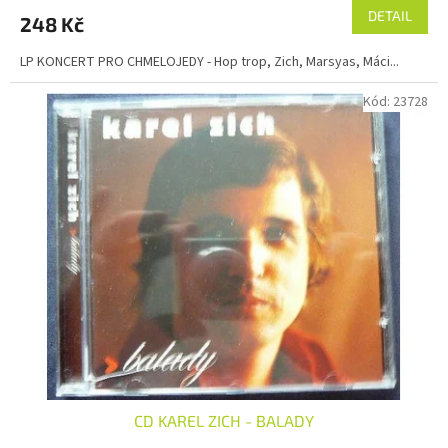
DETAIL
248 Kč
LP KONCERT PRO CHMELOJEDY - Hop trop, Zich, Marsyas, Máci...
Kód:
23728
CD KAREL ZICH - BALADY