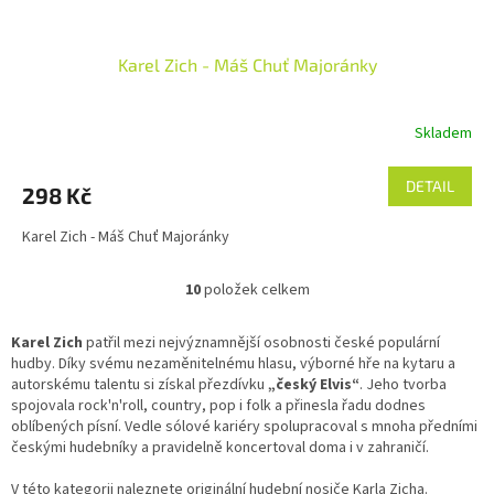
Karel Zich - Máš Chuť Majoránky
Skladem
DETAIL
298 Kč
Karel Zich - Máš Chuť Majoránky
10
položek celkem
O
v
l
Karel Zich
patřil mezi nejvýznamnější osobnosti české populární
á
hudby. Díky svému nezaměnitelnému hlasu, výborné hře na kytaru a
d
autorskému talentu si získal přezdívku
„český Elvis“
. Jeho tvorba
a
spojovala rock'n'roll, country, pop i folk a přinesla řadu dodnes
c
oblíbených písní. Vedle sólové kariéry spolupracoval s mnoha předními
í
českými hudebníky a pravidelně koncertoval doma i v zahraničí.
p
r
V této kategorii naleznete originální hudební nosiče Karla Zicha.