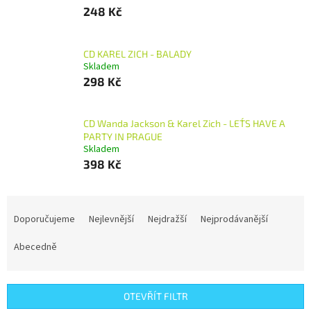
248 Kč
CD KAREL ZICH - BALADY
Skladem
298 Kč
CD Wanda Jackson & Karel Zich - LET´S HAVE A
PARTY IN PRAGUE
Skladem
398 Kč
Ř
a
Doporučujeme
Nejlevnější
Nejdražší
Nejprodávanější
z
e
Abecedně
n
í
p
OTEVŘÍT FILTR
r