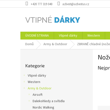
Přejít
+420 777 319 040
azbest@azbestus.cz
na
obsah
ÚVODNÍ STRANA
Vtipné dárky
Western
Domů
Army & Outdoor
ZBRANĚ chladné (nože
P
Nož
o
Přeskočit
s
Kategorie
kategorie
Nejpr
t
r
Vtipné dárky
a
Western
n
Army & Outdoor
n
í
Airsoft
p
Dalekohledy a svítidla
a
Nordic Walking
Ř