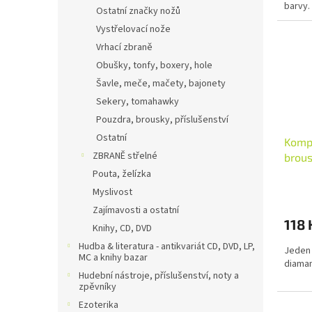
barvy.
Ostatní značky nožů
Vystřelovací nože
Vrhací zbraně
Obušky, tonfy, boxery, hole
Šavle, meče, mačety, bajonety
Sekery, tomahawky
Pouzdra, brousky, příslušenství
Ostatní
Komp
ZBRANĚ střelné
brous
- 40
Pouta, želízka
Myslivost
Zajímavosti a ostatní
118 
Knihy, CD, DVD
Hudba & literatura - antikvariát CD, DVD, LP,
Jeden 
MC a knihy bazar
diaman
Hudební nástroje, příslušenství, noty a
zpěvníky
Ezoterika