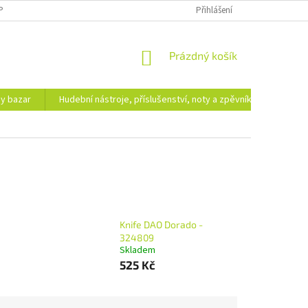
PODMÍNKY OCHRANY OSOBNÍCH ÚDAJŮ
DOPRAVA A PLATBA
Přihlášení
NÁKUPNÍ
Prázdný košík
KOŠÍK
hy bazar
Hudební nástroje, příslušenství, noty a zpěvníky
Ezote
Knife DAO Dorado -
324809
Skladem
525 Kč