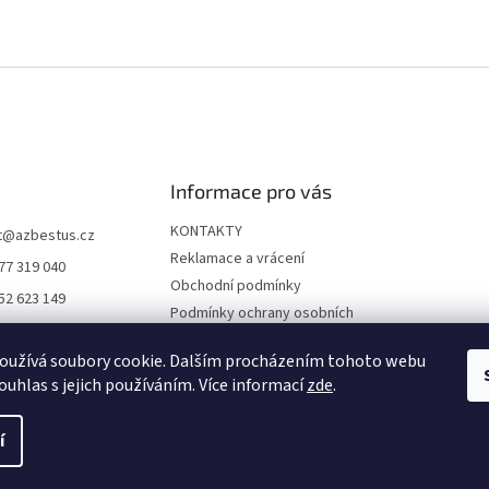
Informace pro vás
KONTAKTY
t
@
azbestus.cz
Reklamace a vrácení
77 319 040
Obchodní podmínky
52 623 149
Podmínky ochrany osobních
//www.facebook.co
údajů
ne-darkyinfo-16841
oužívá soubory cookie. Dalším procházením tohoto webu
Doprava a platba
12968/
ouhlas s jejich používáním. Více informací
zde
.
í