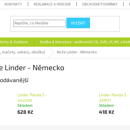
KONTAKTY
REKLAMACE A VRÁCENÍ
OBCHODNÍ PODMÍNKY
HLEDAT
Army & Outdoor
Hudba & literatura - antikvariát CD, DVD, LP, MC a kni
, mačety, sekery, obušky)
Nože Linder - Německo
e Linder - Německo
odávanější
Linder Panda 5 -
Linder Panda 2 -
442509
339111
Skladem
Skladem
628 Kč
418 Kč