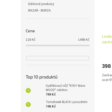
Dárkové poukazy
BAZAR - BURZA
Cena
Lind
118
Kč
1498
Kč
zavír
398
Zavíra
Top 10 produktů
ocel t
Vystřelovací nůž "KYDY Wave
WOOD" celokov
798 Kč
Tomahawk BLACK s pouzdrem
745 Kč