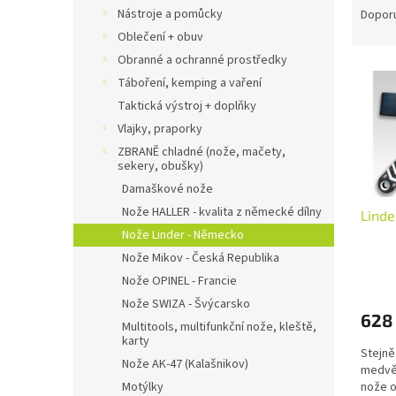
n
a
Nástroje a pomůcky
Dopor
e
z
Oblečení + obuv
l
e
Obranné a ochranné prostředky
V
n
Táboření, kemping a vaření
ý
í
Taktická výstroj + doplňky
p
p
i
r
Vlajky, praporky
s
o
ZBRANĚ chladné (nože, mačety,
sekery, obušky)
p
d
r
u
Damaškové nože
o
k
Nože HALLER - kvalita z německé dílny
Linde
d
t
Nože Linder - Německo
u
ů
Nože Mikov - Česká Republika
k
Nože OPINEL - Francie
t
ů
Nože SWIZA - Švýcarsko
628
Multitools, multifunkční nože, kleště,
karty
Stejně
Nože AK-47 (Kalašnikov)
medvěd
Motýlky
nože o