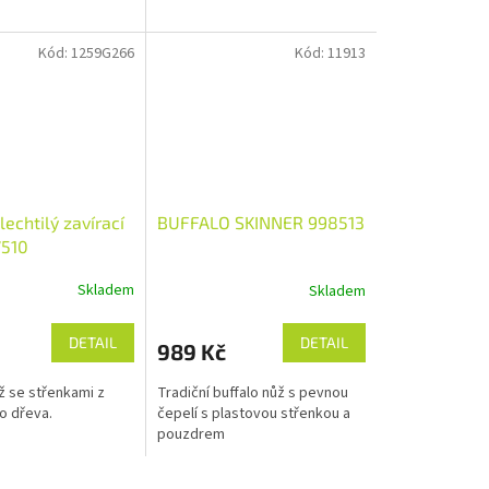
Kód:
1259G266
Kód:
11913
lechtilý zavírací
BUFFALO SKINNER 998513
7510
Skladem
Skladem
DETAIL
DETAIL
989 Kč
ž se střenkami z
Tradiční buffalo nůž s pevnou
o dřeva.
čepelí s plastovou střenkou a
pouzdrem