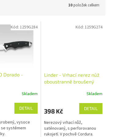
10
položek celkem
Kód:
1259G284
Kód:
1259G274
O Dorado -
Linder - Vrhací nerez nůž
oboustranně broušený
17cm - 425117
Skladem
Skladem
DETAIL
DETAIL
398 Kč
yrobený, vysoce
Nerezový vrhací nůž,
ůž se systémem
saténovaný, s perforovanou
ky.
rukojetí. V pochvě Cordura.