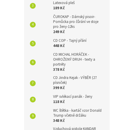
Latexová pleš
189 Kč
ČUROKAP - Dámský pisoir-
Pomůcka pro čůrání ve stoje
pro ženy-12ks
249 Kč
CD COP - Tajný přání
448 Kč
CD MICHAL HORÁČEK -
OHROŽENÝ DRUH - texty a
portréty
378 Kč
CD Jindra Kejak - VÝBĚR (27
písniček)
399 Kč
VIP svlékací panák - ženy
118 Kč
WC štětka - kartáč vzor Donald
Trump včetně držáku
348 Kč
Vzduchová pistole KANDAR