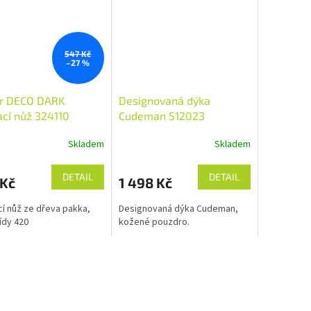
547 Kč
–27 %
er DECO DARK
Designovaná dýka
ací nůž 324110
Cudeman 512023
Skladem
Skladem
DETAIL
DETAIL
 Kč
1 498 Kč
cí nůž ze dřeva pakka,
Designovaná dýka Cudeman,
řídy 420
kožené pouzdro.
O
v
l
á
d