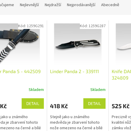
učujeme
Nejlevnější
Nejdražší
Nejprodávanější
Abecedně
Kód:
1259G291
Kód:
1259G287
r Panda 5 - 442509
Linder Panda 2 - 339111
Knife DA
324809
Skladem
Skladem
DETAIL
DETAIL
 Kč
418 Kč
525 Kč
 jako u známého
Stejně jako u známého
Precizně v
a je zbarvení tohoto
medvěda je zbarvení tohoto
kvalitní n
mezeno na černé a bílé
nože omezeno na černé a bílé
zámku vlož