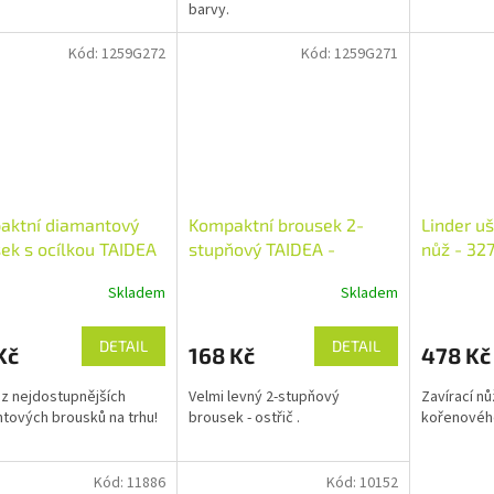
barvy.
Kód:
1259G272
Kód:
1259G271
aktní diamantový
Kompaktní brousek 2-
Linder uš
ek s ocílkou TAIDEA
stupňový TAIDEA -
nůž - 32
6128
405001
Skladem
Skladem
DETAIL
DETAIL
Kč
168 Kč
478 Kč
z nejdostupnějších
Velmi levný 2-stupňový
Zavírací nů
tových brousků na trhu!
brousek - ostřič .
kořenovéh
Kód:
11886
Kód:
10152