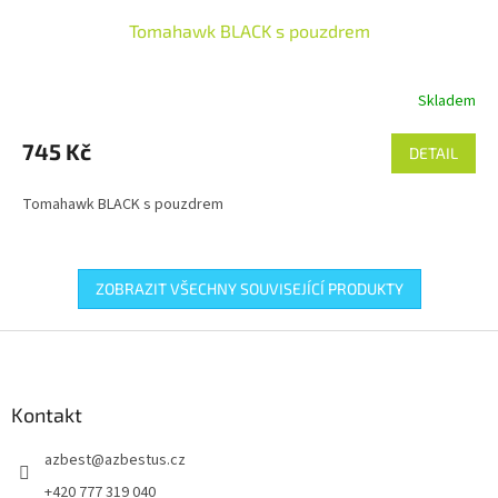
Tomahawk BLACK s pouzdrem
Skladem
745 Kč
DETAIL
Tomahawk BLACK s pouzdrem
ZOBRAZIT VŠECHNY SOUVISEJÍCÍ PRODUKTY
Z
á
p
a
Kontakt
t
azbest
@
azbestus.cz
í
+420 777 319 040