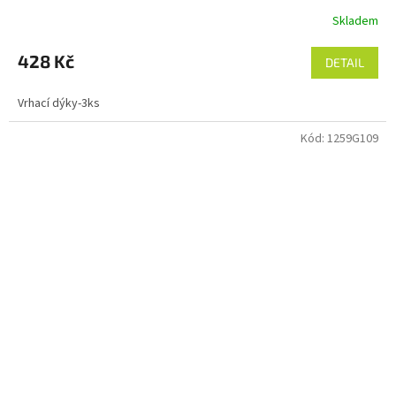
Skladem
428 Kč
DETAIL
Vrhací dýky-3ks
Kód:
1259G109