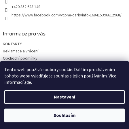
+420 352 623 149
https://www.facebook.com/vtipne-darkyinfo-168415396612968/
Informace pro vás
KONTAKTY
Reklamace a vrácení
Obchodní podmínky
Podmínky ochrany osobních údajů
Tento web používá soubory cookie. Dalším procházením
Doprava a platba
tohoto webu vyjadřujete souhlas s jejich používáním. Více
informací
zde
.
Nastavení
Vytvořil Shoptet
Souhlasím
Copyright 2026
Vtipné dárky
. Všechna práva vyhrazena.