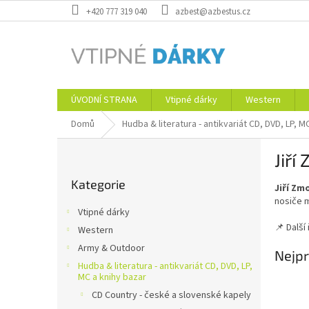
Přejít
+420 777 319 040
azbest@azbestus.cz
na
obsah
ÚVODNÍ STRANA
Vtipné dárky
Western
Domů
Hudba & literatura - antikvariát CD, DVD, LP, M
P
Jiří
o
Přeskočit
s
Kategorie
kategorie
Jiří Zm
t
nosiče m
r
Vtipné dárky
a
📌 Dalš
Western
n
Army & Outdoor
n
Nejpr
í
Hudba & literatura - antikvariát CD, DVD, LP,
MC a knihy bazar
p
CD Country - české a slovenské kapely
a