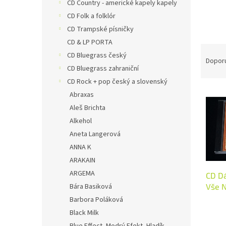
n
CD Country - americké kapely kapely
e
CD Folk a folklór
l
CD Trampské písničky
CD & LP PORTA
Ř
CD Bluegrass český
a
Dopor
CD Bluegrass zahraniční
z
e
CD Rock + pop český a slovenský
V
n
Abraxas
ý
í
Aleš Brichta
p
p
Alkehol
i
r
Aneta Langerová
s
o
ANNA K
p
d
r
u
ARAKAIN
o
k
ARGEMA
CD Dá
d
t
Bára Basiková
Vše N
u
ů
Barbora Poláková
k
Black Milk
t