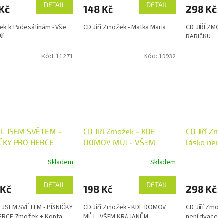
DETAIL
DETAIL
Kč
148 Kč
298 Kč
ek k Padesátinám - Vše
CD Jiří Zmožek - Matka Maria
CD JIŘÍ ZM
ší
BABIČKU
Kód:
11271
Kód:
10932
EL JSEM SVĚTEM -
CD Jiří Zmožek - KDE
CD Jiří Z
IČKY PRO HERCE
DOMOV MŮJ - VŠEM
lásko nen
ek + Kopta
KRAJANŮM
Skladem
Skladem
rné
cení
ktu
DETAIL
DETAIL
 Kč
198 Kč
298 Kč
 JSEM SVĚTEM - PÍSNIČKY
CD Jiří Zmožek - KDE DOMOV
CD Jiří Zmo
ERCE Zmožek + Kopta
MŮJ - VŠEM KRAJANŮM
není dvacet