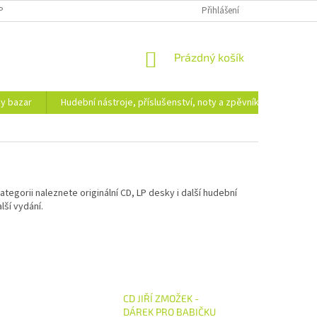
PODMÍNKY OCHRANY OSOBNÍCH ÚDAJŮ
DOPRAVA A PLATBA
Přihlášení
NÁKUPNÍ
Prázdný košík
KOŠÍK
hy bazar
Hudební nástroje, příslušenství, noty a zpěvníky
Ezote
tegorii naleznete originální CD, LP desky i další hudební
lší vydání.
CD JIŘÍ ZMOŽEK -
DÁREK PRO BABIČKU