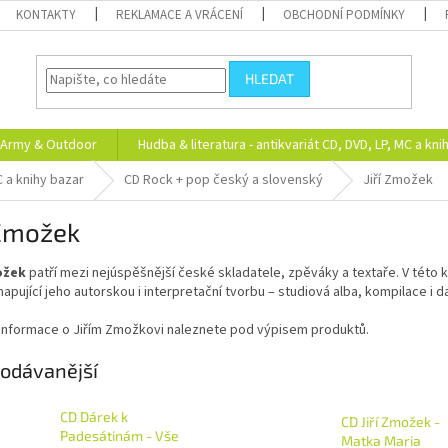
KONTAKTY
REKLAMACE A VRÁCENÍ
OBCHODNÍ PODMÍNKY
HLEDAT
Army & Outdoor
Hudba & literatura - antikvariát CD, DVD, LP, MC a kni
C a knihy bazar
CD Rock + pop český a slovenský
Jiří Zmožek
 Zmožek
ožek
patří mezi nejúspěšnější české skladatele, zpěváky a textaře. V této ka
apující jeho autorskou i interpretační tvorbu – studiová alba, kompilace i da
í informace o Jiřím Zmožkovi naleznete pod výpisem produktů.
odávanější
CD Dárek k
CD Jiří Zmožek -
Padesátinám - Vše
Matka Maria