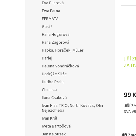
5
Eva Pilarová
hvězdi
Ewa Farna
FERMATA
Garáž
Hana Hegerová
Hana Zagorová
Hapka, Horáček, Müller
Harlej
JIŘÍ 
ZA DV
Helena Vondráčková
Horkýže Slíže
Hudba Praha
Chinaski
99 
Ilona Csáková
Ivan Hlas TRIO, Norbi Kovacs, Olin
JIŘÍ Z
Nejezchleba
DVA VR
Ivan Král
Iveta Bartošová
Jan Kalousek
Jiří Zm