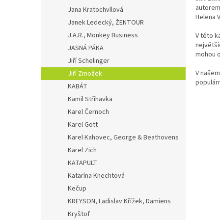
autorem 
Jana Kratochvílová
Helena V
Janek Ledecký, ŽENTOUR
J.A.R., Monkey Business
V této k
největší
JASNÁ PÁKA
mohou o
Jiří Schelinger
V našem 
Jiří Zmožek
populárn
KABÁT
Kamil Střihavka
Karel Černoch
Karel Gott
Karel Kahovec, George & Beathovens
Karel Zich
KATAPULT
Katarína Knechtová
Kečup
KREYSON, Ladislav Křížek, Damiens
Kryštof