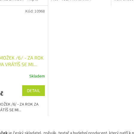
ček.
Kód:
10968
ZMOŽEK /6/ - ZA ROK
A VRÁTÍŠ SE MI...
Skladem
DETAIL
Kč
MOŽEK /6/ - ZA ROK ZA
ÁTÍŠ SE MI...
O
v
ožek
je český skladatel, zpěvák, textař a hudební producent, který patří 