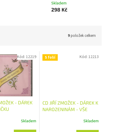
Skladem
298 Kč
9
položek celkem
Kód:
12219
Kód:
12213
S folií
ZMOŽEK - DÁREK
CD JIŘÍ ZMOŽEK - DÁREK K
IČKU
NAROZENINÁM - VŠE
NEJLEPŠÍ
Skladem
Skladem