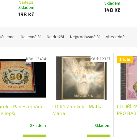
Nejlepší
Skladem
Skladem
148 Kč
198 Kč
učujeme
Nejlevnější
Nejdražší
Nejprodávanější
Abecedně
Kód:
13434
Kód:
12327
S folií
rek k Padesátinám -
CD Jiří Zmožek - Matka
CD JIŘÍ 
ejlepší
Maria
PRO BAB
Skladem
Skladem