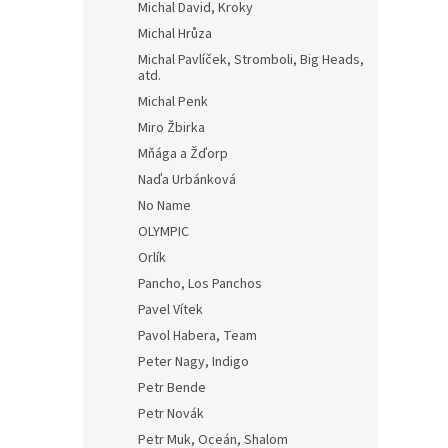
Michal David, Kroky
Michal Hrůza
Michal Pavlíček, Stromboli, Big Heads,
atd.
Michal Penk
Miro Žbirka
Mňága a Žďorp
Naďa Urbánková
No Name
OLYMPIC
Orlík
Pancho, Los Panchos
Pavel Vítek
Pavol Habera, Team
Peter Nagy, Indigo
Petr Bende
Petr Novák
Petr Muk, Oceán, Shalom