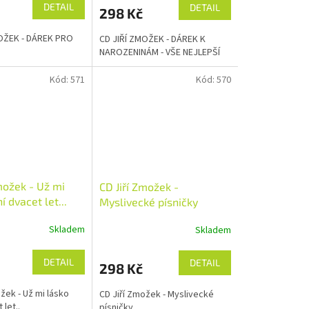
DETAIL
DETAIL
298 Kč
OŽEK - DÁREK PRO
CD JIŘÍ ZMOŽEK - DÁREK K
NAROZENINÁM - VŠE NEJLEPŠÍ
Kód:
571
Kód:
570
možek - Už mi
CD Jiří Zmožek -
í dvacet let...
Myslivecké písničky
Skladem
Skladem
DETAIL
DETAIL
298 Kč
žek - Už mi lásko
CD Jiří Zmožek - Myslivecké
 let..
písničky