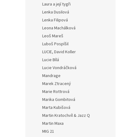
Laura a její tygři
Lenka Dusilová
Lenka Filipová
Leona Machálková
Leoš Mareš
Luboš Pospíšil
LUCIE, David Koller
Lucie Bílá
Lucie Vondráčková
Mandrage
Marek Ztracený
Marie Rottrová
Marika Gombitová
Marta Kubišová
Martin Kratochvíl & Jazz Q
Martin Maxa
MIG 21