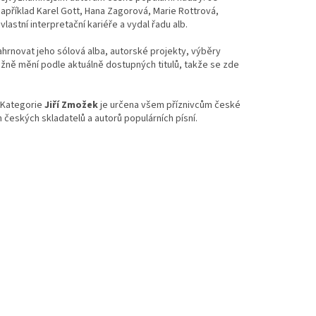
 například Karel Gott, Hana Zagorová, Marie Rottrová,
astní interpretační kariéře a vydal řadu alb.
ahrnovat jeho sólová alba, autorské projekty, výběry
ěžně mění podle aktuálně dostupných titulů, takže se zde
. Kategorie
Jiří Zmožek
je určena všem příznivcům české
h českých skladatelů a autorů populárních písní.