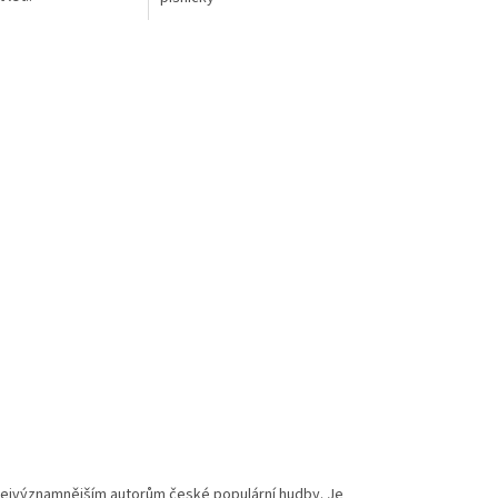
k nejvýznamnějším autorům české populární hudby. Je