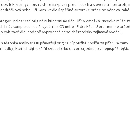
l
desítek známých písní, které nazpívali přední čeští a slovenští interpreti,
á
ondráčková nebo Jiří Korn. Vedle úspěšné autorské práce se věnoval také vl
d
a
ategorii naleznete originální hudební nosiče Jiřího Zmožka. Nabídka může z
c
ch hitů, kompilace i další vydání na CD nebo LP deskách. Sortiment se průb
í
bjevit také dlouhodobě vyprodaná nebo sběratelsky zajímavá vydání.
p
r
hudebním antikvariátu převažují originální použité nosiče za příznivé ceny
v
í hudby, kteří chtějí rozšířit svou sbírku o tvorbu jednoho z nejúspěšnějšíc
k
y
v
ý
p
i
s
u