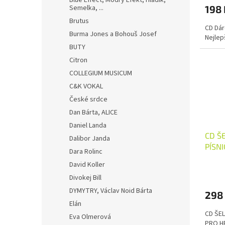
ů
Blue Effect, Modrý Efekt, Hladík,
Semelka, ...
198 
Brutus
CD Dár
Burma Jones a Bohouš Josef
Nejlep
BUTY
Citron
COLLEGIUM MUSICUM
C&K VOKAL
České srdce
Dan Bárta, ALICE
Daniel Landa
CD Š
Dalibor Janda
PÍSN
Dara Rolinc
Zmož
David Koller
Průmě
Divokej Bill
hodno
produ
DYMYTRY, Václav Noid Bárta
298
je
Elán
5,0
CD ŠEL
z
Eva Olmerová
PRO H