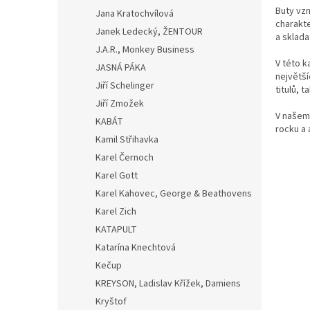
Buty vzn
Jana Kratochvílová
charakte
Janek Ledecký, ŽENTOUR
a sklad
J.A.R., Monkey Business
V této k
JASNÁ PÁKA
největší
Jiří Schelinger
titulů, 
Jiří Zmožek
V našem 
KABÁT
rocku a 
Kamil Střihavka
Karel Černoch
Karel Gott
Karel Kahovec, George & Beathovens
Karel Zich
KATAPULT
Katarína Knechtová
Kečup
KREYSON, Ladislav Křížek, Damiens
Kryštof