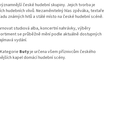
významnější české hudební skupiny. Jejich tvorba je
lších hudebních vlivů. Nezaměnitelný hlas zpěváka, textaře
 řadu známých hitů a stálé místo na české hudební scéně.
hrnovat studiová alba, koncertní nahrávky, výběry
. Sortiment se průběžně mění podle aktuálně dostupných
ajímavá vydání.
. Kategorie
Buty
je určena všem příznivcům českého
álnějších kapel domácí hudební scény.