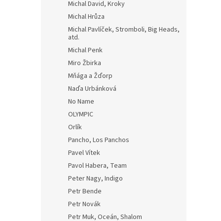
Michal David, Kroky
Michal Hrůza
Michal Pavlíček, Stromboli, Big Heads,
atd.
Michal Penk
Miro Žbirka
Mňága a Žďorp
Naďa Urbánková
No Name
OLYMPIC
Orlík
Pancho, Los Panchos
Pavel Vítek
Pavol Habera, Team
Peter Nagy, Indigo
Petr Bende
Petr Novák
Petr Muk, Oceán, Shalom