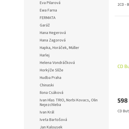
Eva Pilarová
2CD - 
Ewa Farna
FERMATA
Garáž
Hana Hegerová
Hana Zagorová
Hapka, Horáček, Müller
Harlej
Helena Vondráčková
CD Bu
Horkýže Slíže
Hudba Praha
Chinaski
Ilona Csáková
598
Ivan Hlas TRIO, Norbi Kovacs, Olin
Nejezchleba
CD But
Ivan Král
Iveta Bartošová
Jan Kalousek