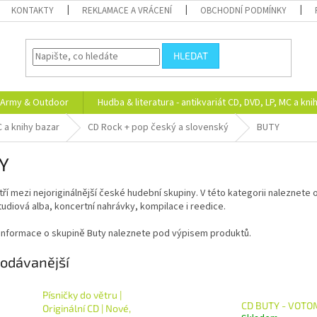
KONTAKTY
REKLAMACE A VRÁCENÍ
OBCHODNÍ PODMÍNKY
HLEDAT
Army & Outdoor
Hudba & literatura - antikvariát CD, DVD, LP, MC a kni
C a knihy bazar
CD Rock + pop český a slovenský
BUTY
Y
ří mezi nejoriginálnější české hudební skupiny. V této kategorii naleznete o
tudiová alba, koncertní nahrávky, kompilace i reedice.
 informace o skupině Buty naleznete pod výpisem produktů.
odávanější
Písničky do větru |
CD BUTY - VOTO
Originální CD | Nové,