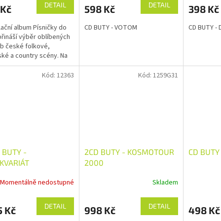
DETAIL
DETAIL
 Kč
598 Kč
398 Kč
ační album Písničky do
CD BUTY - VOTOM
CD BUTY -
přináší výběr oblíbených
b české folkové,
ké a country scény. Na
 CD se setkávají
namnější interpreti
Kód:
12363
Kód:
1259G31
žánru –...
 BUTY -
2CD BUTY - KOSMOTOUR
CD BUTY 
KVARIÁT
2000
Momentálně nedostupné
Skladem
DETAIL
DETAIL
5 Kč
998 Kč
498 Kč