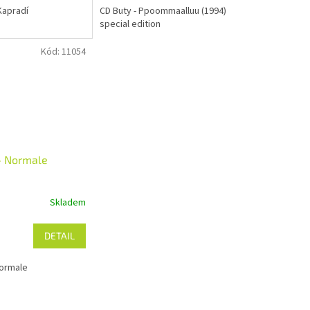
Kapradí
CD Buty - Ppoommaalluu (1994)
special edition
Kód:
11054
- Normale
Skladem
DETAIL
Normale