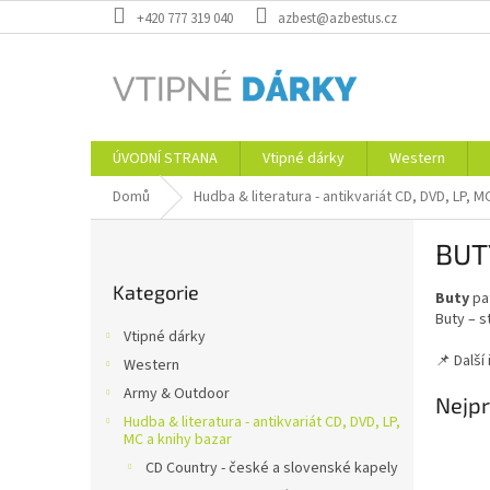
Přejít
+420 777 319 040
azbest@azbestus.cz
na
obsah
ÚVODNÍ STRANA
Vtipné dárky
Western
Domů
Hudba & literatura - antikvariát CD, DVD, LP, M
P
BUT
o
Přeskočit
s
Kategorie
kategorie
Buty
pat
t
Buty – s
r
Vtipné dárky
a
📌 Další
Western
n
Army & Outdoor
n
Nejpr
í
Hudba & literatura - antikvariát CD, DVD, LP,
MC a knihy bazar
p
CD Country - české a slovenské kapely
a