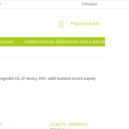
PODMÍNKY OCHRANY OSOBNÍCH ÚDAJŮ
DOPRAVA A PLATBA
Přihlášení
NÁKUPNÍ
Prázdný košík
KOŠÍK
hy bazar
Hudební nástroje, příslušenství, noty a zpěvníky
Ezote
riginální CD, LP desky, DVD i další hudební nosiče kapely
M
CD BUTY - DUPERELE