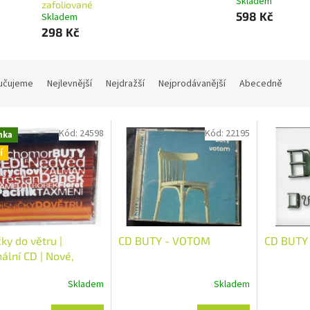
Skladem
zafoliované
598 Kč
Skladem
298 Kč
učujeme
Nejlevnější
Nejdražší
Nejprodávanější
Abecedně
Kód:
24598
Kód:
22195
nka
í
čky do větru |
CD BUTY - VOTOM
CD BUTY
nální CD | Nové,
iované
Skladem
Skladem