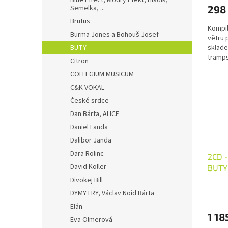
ů
Blue Effect, Modrý Efekt, Hladík,
Semelka, ...
298
Brutus
Kompil
Burma Jones a Bohouš Josef
větru 
BUTY
sklade
tramps
Citron
jednom
COLLEGIUM MUSICUM
nejvýz
tohoto 
C&K VOKAL
České srdce
Dan Bárta, ALICE
Daniel Landa
Dalibor Janda
Dara Rolinc
2CD -
David Koller
BUTY
Divokej Bill
DYMYTRY, Václav Noid Bárta
Elán
1 18
Eva Olmerová