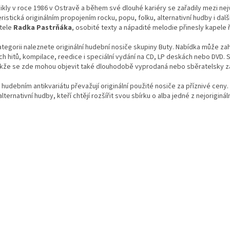
v
ikly v roce 1986 v Ostravě a během své dlouhé kariéry se zařadily mezi nej
l
ristická originálním propojením rocku, popu, folku, alternativní hudby i da
á
atele
Radka Pastrňáka
, osobité texty a nápadité melodie přinesly kapele
d
a
ategorii naleznete originální hudební nosiče skupiny Buty. Nabídka může za
c
ch hitů, kompilace, reedice i speciální vydání na CD, LP deskách nebo DVD
í
takže se zde mohou objevit také dlouhodobě vyprodaná nebo sběratelsky z
p
r
hudebním antikvariátu převažují originální použité nosiče za příznivé ceny
v
alternativní hudby, kteří chtějí rozšířit svou sbírku o alba jedné z nejorigin
k
y
v
ý
p
i
s
u