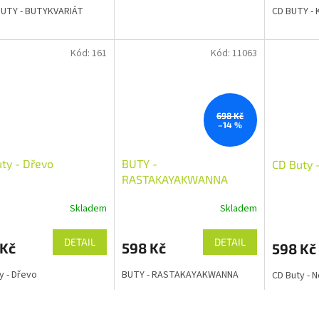
BUTY - BUTYKVARIÁT
CD BUTY - 
Kód:
161
Kód:
11063
698 Kč
–14 %
ty - Dřevo
BUTY -
CD Buty 
RASTAKAYAKWANNA
Skladem
Skladem
DETAIL
DETAIL
 Kč
598 Kč
598 Kč
y - Dřevo
BUTY - RASTAKAYAKWANNA
CD Buty - 
O