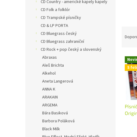
n
CD Country - americké kapely kapely
e
CD Folk a folklór
l
CD Trampské písničky
CD & LP PORTA
Ř
CD Bluegrass český
a
Dopor
CD Bluegrass zahraniční
z
e
CD Rock + pop český a slovenský
V
n
Abraxas
Novi
ý
í
Aleš Brichta
S foli
p
p
Alkehol
i
r
Aneta Langerová
s
o
ANNA K
p
d
r
u
ARAKAIN
o
k
ARGEMA
Písni
d
t
Bára Basiková
Origi
u
ů
zafol
Barbora Poláková
k
Black Milk
t