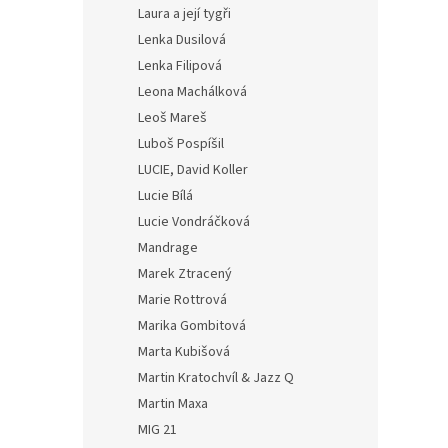
Laura a její tygři
Lenka Dusilová
Lenka Filipová
Leona Machálková
Leoš Mareš
Luboš Pospíšil
LUCIE, David Koller
Lucie Bílá
Lucie Vondráčková
Mandrage
Marek Ztracený
Marie Rottrová
Marika Gombitová
Marta Kubišová
Martin Kratochvíl & Jazz Q
Martin Maxa
MIG 21