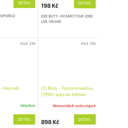
DETAIL
DETAIL
198 Kč
 DUPERELE
DVD BUTY - KOSMOTOUR 2000
LIVE ON DVD
Kód:
294
Kód:
295
- Kapradí
CD Buty - Ppoommaalluu
(1994) special edition
Skladem
Momentálně nedostupné
DETAIL
DETAIL
898 Kč