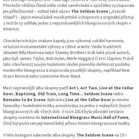
Přestože většina členů měla civilní zaměstnání a zpočátku vystupovala
jen příležitostně – odtud také název
The Seldom Scene
(„Vzácně
vídaní“) – jejich mimořádné muzikantské schopnosti a originální přístup
z nich brzy udělaly jednu z nejuznávanějších bluegrassových skupin v
Americe.
Charakteristickým znakem kapely jsou výborné vokální harmonie,
virtuózní instrumentální výkony a citlivé aranže. Vedle tradičních
skladeb Billa Monroea nebo Stanley Brothers hráli také písně autorů,
jako byli James Taylor, Bob Dylan, Merle Haggard či Eric Clapton. Právě
tato otevřenost novým hudebním vlivům pomohla definovat podobu
moderního bluegrassu a inspirovala pozdější skupiny, například New
Grass Revival nebo Lonesome River Band.
Mezi nejznámější alba skupiny patří
Act I
,
Act Two
,
Live at the Cellar
Door
,
Baptizing
,
Old Train
,
Long Time... Seldom Scene
nebo
Remains to Be Scene
. Nahrávka
Live at the Cellar Door
je mnoha
fanoušky i hudebními kritiky považována za jedno z nejlepších živých
bluegrassových alb všech dob. V roce 2014 byla původní sestava
skupiny uvedena do
International Bluegrass Music Hall of Fame
,
čímž byl potvrzen její mimořádný přínos historii bluegrassové hudby.
V této kategorii naleznete alba skupiny
The Seldom Scene
na CD i