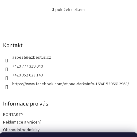
3
položek celkem
O
v
l
Z
á
á
d
p
a
a
Kontakt
c
t
í
azbest
@
azbestus.cz
í
p
r
+420 777 319 040
v
+420 352 623 149
k
y
https://www.facebook.com/vtipne-darkyinfo-168415396612968/
v
ý
p
Informace pro vás
i
s
KONTAKTY
u
Reklamace a vrácení
Obchodní podmínky