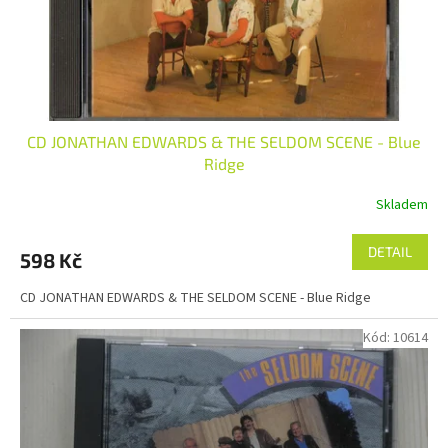
u
k
t
ů
CD JONATHAN EDWARDS & THE SELDOM SCENE - Blue
Ridge
Skladem
DETAIL
598 Kč
CD JONATHAN EDWARDS & THE SELDOM SCENE - Blue Ridge
Kód:
10614