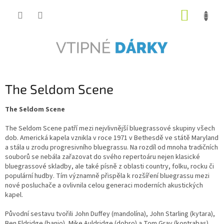
Přejít
NÁKUP
na
obsah
KOŠÍK
The Seldom Scene
The Seldom Scene
The Seldom Scene patří mezi nejvlivnější bluegrassové skupiny všech
dob. Americká kapela vznikla v roce 1971 v Bethesdě ve státě Maryland
a stála u zrodu progresivního bluegrassu. Na rozdíl od mnoha tradičních
souborů se nebála zařazovat do svého repertoáru nejen klasické
bluegrassové skladby, ale také písně z oblasti country, folku, rocku či
populární hudby. Tím významně přispěla k rozšíření bluegrassu mezi
nové posluchače a ovlivnila celou generaci moderních akustických
kapel.
Původní sestavu tvořili John Duffey (mandolína), John Starling (kytara),
Ben Eldridge (banjo), Mike Auldridge (dobro) a Tom Gray (kontrabas).